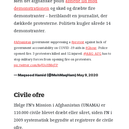
Men det afghanske politi
åbnede ild mod
demonstrationen
og skød og dræbte fire
demonstranter – heriblandt en journalist, der
dækkede protesterne. Politiets kugler sårede 14
demonstranter.
#Afganistan
government suppressing a
#protest
against luck of
government accountability on COVID -19 aids in
#Ghour
. Police
opened fire. 3 protesters killed and 12 injured.
@ARG_AFG
has to
stop military forces from opening fire on protesters.
pic.twitter.com/8aJUoHMqTP
— Maqsood Hamid (@MohMaqHam)
May 9, 2020
Civile ofre
Ifølge FN’s Mission i Afghanistan (UNAMA) er
110.000 civile blevet dræbt eller såret, siden FN i
2009 systematisk begyndte at registrere de civile
ofre.