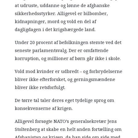
at udruste, uddanne og lønne de afghanske
sikkerhedsstyrker. Alligevel er bilbomber,
kidnapninger, mord og vold en del af
dagligdagen i det krigshærgede land.
Under 20 procent af befolkningen stemte ved det
seneste parlamentsvalg. Der er omfattende
korruption, og millioner af børn går ikke i skole.
Vold mod kvinder er udbredt – og forbrydelserne
bliver ikke efterforsket, og gerningsmændene
bliver ikke retsforfulgt.
De tørre tal taler deres eget tydelige sprog om
konsekvenserne af krigen.
Alligevel forsøgte NATO’s generalsekretær Jens
Stoltenberg at skabe en helt anden fortælling om
Afghanistan og krigen, da han side om side med