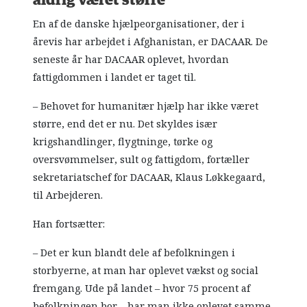
aldrig været større
En af de danske hjælpeorganisationer, der i
årevis har arbejdet i Afghanistan, er DACAAR. De
seneste år har DACAAR oplevet, hvordan
fattigdommen i landet er taget til.
– Behovet for humanitær hjælp har ikke været
større, end det er nu. Det skyldes især
krigshandlinger, flygtninge, tørke og
oversvømmelser, sult og fattigdom, fortæller
sekretariatschef for DACAAR, Klaus Løkkegaard,
til Arbejderen.
Han fortsætter:
– Det er kun blandt dele af befolkningen i
storbyerne, at man har oplevet vækst og social
fremgang. Ude på landet – hvor 75 procent af
befolkningen bor – har man ikke oplevet samme