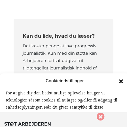
Kan du lide, hvad du læser?
Det koster penge at lave progressiv
journalistik. Kun med din støtte kan
Arbejderen fortsat udgive frit
tilgængeligt journalistisk indhold af
høj kvalitet.
Cookieindstillinger
ABONNER
For at give dig den bedst mulige oplevelse bruger vi
teknologier såsom cookies til at lagre og/eller få adgang til
STØT
enhedsoplysninger. Når du giver samtykke til disse
teknologier, giver du os mulighed for at behandle data såsom
din browseradfærd eller unikke ID’er på dette website. Hvis
STØT ARBEJDEREN