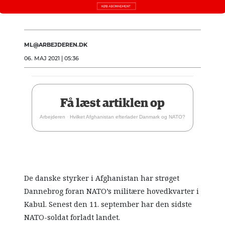
ML@ARBEJDEREN.DK
06. MAJ 2021 | 05:36
Få læst artiklen op
Arbejderen
·
Hvilket Afghanistan efterlader Danmark og NATO?
De danske styrker i Afghanistan har strøget
Dannebrog foran NATO’s militære hovedkvarter i
Kabul. Senest den 11. september har den sidste
NATO-soldat forladt landet.