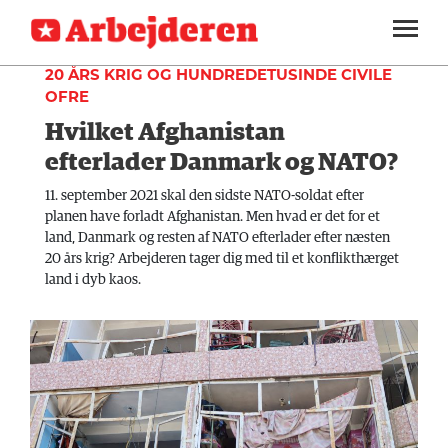
UDLAND
SEKTIONER
20 ÅRS KRIG OG HUNDREDETUSINDE CIVILE
OFRE
ARBEJDEREN
SOUNDCLOUD
LOG IND
ABONNER
Hvilket Afghanistan
MENER
efterlader Danmark og NATO?
FAGLIGT
11. september 2021 skal den sidste NATO-soldat efter
INDLAND
planen have forladt Afghanistan. Men hvad er det for et
land, Danmark og resten af NATO efterlader efter næsten
UDLAND
20 års krig? Arbejderen tager dig med til et konflikthærget
land i dyb kaos.
KULTUR
KALENDER
BLOGS
DEBAT