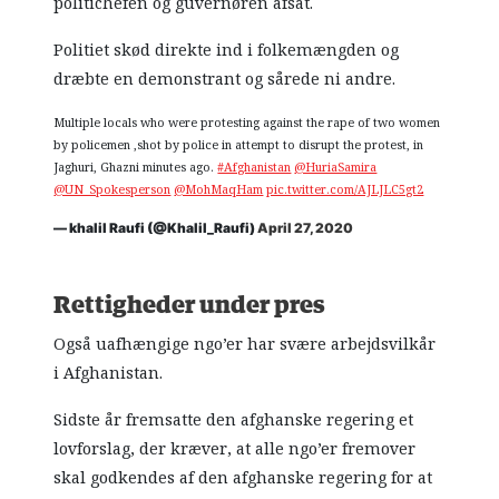
politichefen og guvernøren afsat.
Politiet skød direkte ind i folkemængden og
dræbte en demonstrant og sårede ni andre.
Multiple locals who were protesting against the rape of two women
by policemen ,shot by police in attempt to disrupt the protest, in
Jaghuri, Ghazni minutes ago.
#Afghanistan
@HuriaSamira
@UN_Spokesperson
@MohMaqHam
pic.twitter.com/AJLJLC5gt2
— khalil Raufi (@Khalil_Raufi)
April 27, 2020
Rettigheder under pres
Også uafhængige ngo’er har svære arbejdsvilkår
i Afghanistan.
Sidste år fremsatte den afghanske regering et
lovforslag, der kræver, at alle ngo’er fremover
skal godkendes af den afghanske regering for at