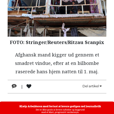
LÆSER
TIL
LÆSER
NAVNE
HISTORIE
FOTO: Stringer/Reuters/Ritzau Scanpix
TEORI
Afghansk mand kigger ud gennem et
OM
smadret vindue, efter at en bilbombe
ARBEJDEREN
raserede hans hjem natten til 1. maj.
|
Del artikel
15