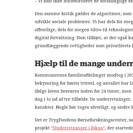
– Vi kan ikke automatisere de socialfaglige s
Den samme kritik gælder de algoritmer, som sk
udvikle sociale problemer. Vi har dels for megen
offentlige, dels for megen tiltro til teknolog
digital forvaltning. Hun tilføjer, at der ogs
grundlæggende rettigheder som privatlivets f
Hjælp til de mange under
Kommunernes familieafdelinger modtog i 20
bekymring for børns trivsel, og antallet har 
ifølge loven besvares inden for 24 timer, men
dag i to ud af tre tilfælde. De underretning
karakter. Nogle bør tages alvorligt, og andre 
Det er TrygFondens Børneforskningscenter, so
projekt
“Underretninger i fokus”
, der startede