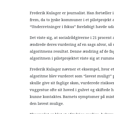
Frederik Kulager er journalist. Han fortæller
frem, da to jyske kommuner i et pilotprojekt 
“Underretninger i fokus” foreløbigt havde uda
Det viste sig, at socialrådgiverne i 21 procen
ændrede deres vurdering af en sags alvor, s
algoritmens resultat. Denne ændring af de fa
algoritmen i pilotprojektet viste sig at rum
Frederik Kulager nævner et eksempel, hvor et
algoritme blev vurderet som “lavest muligt” 
skulle give sit faglige skøn, vurderede risiko
vuggestue ofte sit hoved i gulvet og skiftede 
kunne kontaktes. Barnets symptomer på mistri
den lavest mulige.