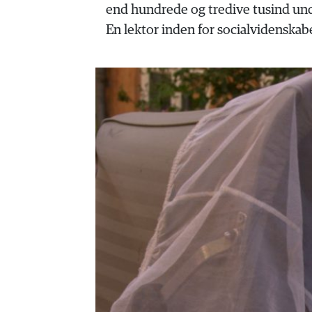
HISTORIE
end hundrede og tredive tusind und
TEORI
En lektor inden for socialvidenskab