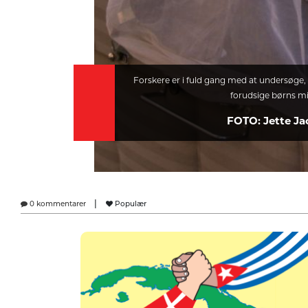
Forskere er i fuld gang med at undersøge, 
forudsige børns mis
FOTO: Jette J
|
0 kommentarer
Populær