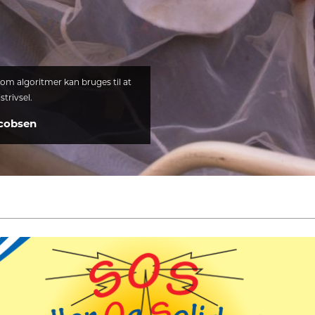
om algoritmer kan bruges til at
trivsel.
acobsen