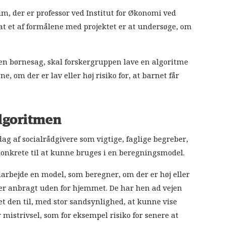
lm, der er professor ved Institut for Økonomi ved
 at et af formålene med projektet er at undersøge, om
 en børnesag, skal forskergruppen lave en algoritme
 om der er lav eller høj risiko for, at barnet får
lgoritmen
dag af socialrådgivere som vigtige, faglige begreber,
onkrete til at kunne bruges i en beregningsmodel.
darbejde en model, som beregner, om der er høj eller
iver anbragt uden for hjemmet. De har hen ad vejen
et den til, med stor sandsynlighed, at kunne vise
strivsel, som for eksempel risiko for senere at