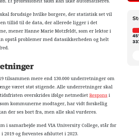
køn. Et professionelt skøn kan ikke automatiseres.
al forudsige hvilke borgere, der statistisk set vil
St
 tillid til de data, der allerede ligger i det
ierne, mener Hanne Marie Motzfeldt, som er lektor i
45
å kan opstå problemer med datasikkerheden og helt
337
red.
retninger
19 tilsammen mere end 130.000 underretninger om
længe været støt stigende. Alle underretninger skal
 tidsfristen overskrides ifølge netmediet
Respons
i
er, som kommunerne modtager, har vidt forskellig
kan der ses bort fra, men alle skal vurderes.
m i samarbejde med VIA University College, står for
 i 2019 og forventes afsluttet i 2023.