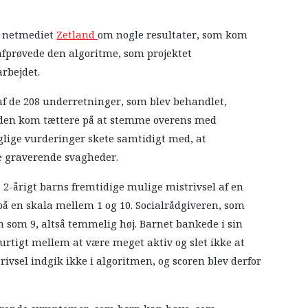
 i netmediet
Zetland
om nogle resultater, som kom
afprøvede den algoritme, som projektet
rbejdet.
t af de 208 underretninger, som blev behandlet,
å den kom tættere på at stemme overens med
glige vurderinger skete samtidigt med, at
me graverende svagheder.
 2-årigt barns fremtidige mulige mistrivsel af en
på en skala mellem 1 og 10. Socialrådgiveren, som
en som 9, altså temmelig høj. Barnet bankede i sin
hurtigt mellem at være meget aktiv og slet ikke at
vsel indgik ikke i algoritmen, og scoren blev derfor