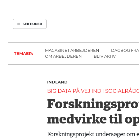
ARBEJDEREN
SOUNDCLOUD
ABONNER
LOG IND
SEKTIONER
MENER
SEKTIONER
FAGLIGT
OM
INDLAND
ARBEJDEREN
MAGASINET ARBEJDEREN
DAGBOG FRA
TEMAER:
UDLAND
OM ARBEJDEREN
BLIV AKTIV
KULTUR
KALENDER
INDLAND
BLOGS
BIG DATA PÅ VEJ IND I SOCIALRÅ
DEBAT
Forskningspro
LÆSER
TIL
medvirke til o
LÆSER
NAVNE
Forskningsprojekt undersøger om en