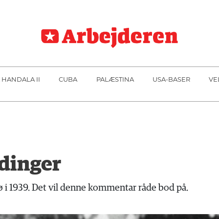
 HANDALA II
CUBA
PALÆSTINA
USA-BASER
VE
dinger
 i 1939. Det vil denne kommentar råde bod på.