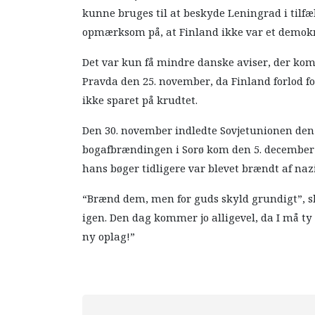
kunne bruges til at beskyde Leningrad i tilf
opmærksom på, at Finland ikke var et demokr
Det var kun få mindre danske aviser, der ko
Pravda den 25. november, da Finland forlod f
ikke sparet på krudtet.
Den 30. november indledte Sovjetunionen den
bogafbrændingen i Sorø kom den 5. december 
hans bøger tidligere var blevet brændt af naz
“Brænd dem, men for guds skyld grundigt”, skr
igen. Den dag kommer jo alligevel, da I må ty 
ny oplag!”