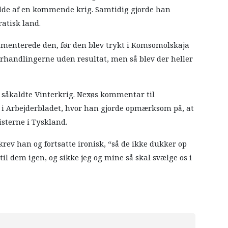
ælde af en kommende krig. Samtidig gjorde han
atisk land.
mmenterede den, før den blev trykt i Komsomolskaja
orhandlingerne uden resultat, men så blev der heller
 såkaldte Vinterkrig. Nexøs kommentar til
i Arbejderbladet, hvor han gjorde opmærksom på, at
isterne i Tyskland.
ev han og fortsatte ironisk, “så de ikke dukker op
til dem igen, og sikke jeg og mine så skal svælge os i