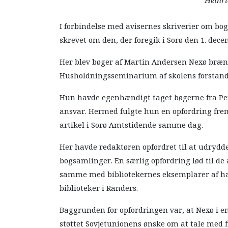
Heinri
I forbindelse med avisernes skriverier om bo
skrevet om den, der foregik i Sorø den 1. dece
Her blev bøger af Martin Andersen Nexø bræ
Husholdningsseminarium af skolens forstand
Hun havde egenhændigt taget bøgerne fra Pet
ansvar. Hermed fulgte hun en opfordring fre
artikel i Sorø Amtstidende samme dag.
Her havde redaktøren opfordret til at udrydde
bogsamlinger. En særlig opfordring lød til d
samme med bibliotekernes eksemplarer af han
biblioteker i Randers.
Baggrunden for opfordringen var, at Nexø i en
støttet Sovjetunionens ønske om at tale med f