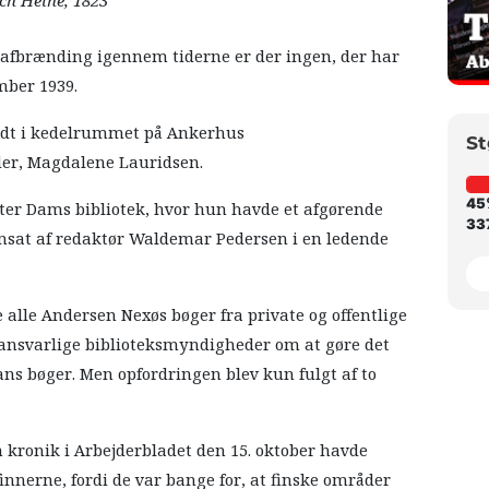
ch Heine, 1823
gafbrænding igennem tiderne er der ingen, der har
mber 1939.
ndt i kedelrummet på Ankerhus
St
er, Magdalene Lauridsen.
45
er Dams bibliotek, hvor hun havde et afgørende
337
msat af redaktør Waldemar Pedersen i en ledende
 alle Andersen Nexøs bøger fra private og offentlige
e ansvarlige biblioteksmyndigheder om at gøre det
s bøger. Men opfordringen blev kun fulgt af to
 kronik i Arbejderbladet den 15. oktober havde
innerne, fordi de var bange for, at finske områder