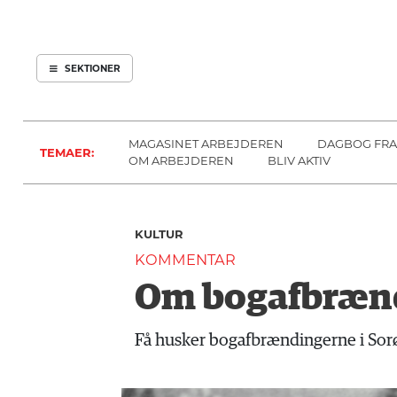
ARBEJDEREN
SOUNDCLOUD
ABONNER
LOG IND
SEKTIONER
MENER
SEKTIONER
FAGLIGT
OM
INDLAND
ARBEJDEREN
MAGASINET ARBEJDEREN
DAGBOG FRA
TEMAER:
UDLAND
OM ARBEJDEREN
BLIV AKTIV
KULTUR
KALENDER
KULTUR
BLOGS
KOMMENTAR
DEBAT
Om bogafbræn
LÆSER
TIL
Få husker bogafbrændingerne i Sorø
LÆSER
NAVNE