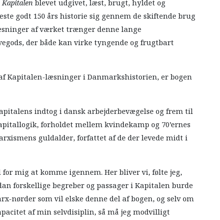
r
Kapitalen
blevet udgivet, læst, brugt, hyldet og
neste godt 150 års historie sig gennem de skiftende brug
læsninger af værket trænger denne lange
vegods, der både kan virke tyngende og frugtbart
 af Kapitalen-læsninger i Danmarkshistorien, er bogen
apitalens indtog i dansk arbejderbevægelse og frem til
apitallogik, forholdet mellem kvindekamp og 70’ernes
rxismens guldalder, forfattet af de der levede midt i
 for mig at komme igennem. Her bliver vi, følte jeg,
an forskellige begreber og passager i Kapitalen burde
Marx-nørder som vil elske denne del af bogen, og selv om
pacitet af min selvdisiplin, så må jeg modvilligt