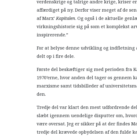
verdenskrige og talrige andre krige, kriser e
affærdiget på ny. Derfor viser meget af de se
af Marx’
Kapitalen
. Og også i de aktuelle gen
virkningshistorie sig på som et komplekst ar
inspirerende.”
For at belyse denne udvikling og indfletning
delt op i fire dele.
Første del beskæftiger sig med perioden fra K
1970’erne, hvor anden del tager os gennem k
marxisme samt tidsbilleder af universitetsma
den.
Tredje del var klart den mest udfordrende del
slæbt igennem uendelige disputter om, hvord
være oversat. Jeg er sikker på at der findes 
tredje del krævede opbydelsen af den fulde ka