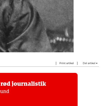
|
|
Print artikel
Del artikel