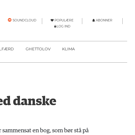
POPULÆRE
ABONNER
SOUNDCLOUD
LOG IND
LFÆRD
GHETTOLOV
KLIMA
ed danske
r sammensat en bog, som bør stå på