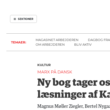
ARBEJDEREN
SOUNDCLOUD
ABONNER
LOG IND
SEKTIONER
MENER
SEKTIONER
FAGLIGT
OM
INDLAND
ARBEJDEREN
MAGASINET ARBEJDEREN
DAGBOG FRA
TEMAER:
UDLAND
OM ARBEJDEREN
BLIV AKTIV
KULTUR
KALENDER
KULTUR
BLOGS
MARX PÅ DANSK
DEBAT
Ny bog tager 
LÆSER
TIL
læsninger af K
LÆSER
NAVNE
Magnus Møller Ziegler, Bertel Nyg