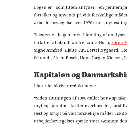
Bogen er – som titlen antyder – en gennemgang
fortolket og anvendt på vidt forskellige måder
arbejderbevægelse over 1970’ernes nylæsninge
Teksterne i bogen er en blanding af analyser,
forfattet af blandt andre Laura Horn,
Søren 
Signe Arnfred, Hjalte Tin, Bertel Nygaard, O
Schmidt, Steen Busck, Hans-Jørgen Nielsen, J
Kapitalen og Danmarkshi
I forordet skriver redaktionen:
“Siden slutningen af 1800-tallet har
Kapitalen
myteopspundne skrifter overhovedet, først fra
læst og brugt på vidt forskellige måder i ski
arbejderbevægelses spæde start. Gennem den 