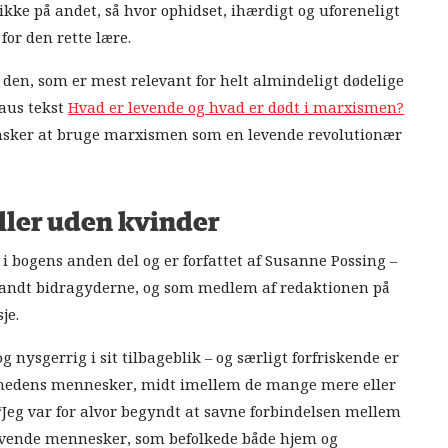
kke på andet, så hvor ophidset, ihærdigt og uforeneligt
 for den rette lære.
d den, som er mest relevant for helt almindeligt dødelige
aus tekst
Hvad er levende og hvad er dødt i marxismen?
ønsker at bruge marxismen som en levende revolutionær
ller uden kvinder
 i bogens anden del og er forfattet af Susanne Possing –
 blandt bidragyderne, og som medlem af redaktionen på
je.
 nysgerrig i sit tilbageblik – og særligt forfriskende er
ighedens mennesker, midt imellem de mange mere eller
Jeg var for alvor begyndt at savne forbindelsen mellem
levende mennesker, som befolkede både hjem og