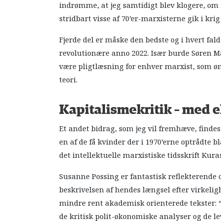
indrømme, at jeg samtidigt blev klogere, om i
stridbart visse af 70’er-marxisterne gik i krig
Fjerde del er måske den bedste og i hvert fal
revolutionære anno 2022. Især burde Søren M
være pligtlæsning for enhver marxist, som 
teori.
Kapitalismekritik – med e
Et andet bidrag, som jeg vil fremhæve, findes
en af de få kvinder der i 1970’erne optrådte
det intellektuelle marxistiske tidsskrift Kuras
Susanne Possing er fantastisk reflekterende og
beskrivelsen af hendes længsel efter virkel
mindre rent akademisk orienterede tekster: “
de kritisk polit-økonomiske analyser og de 