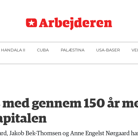
 HANDALA II
CUBA
PALÆSTINA
USA-BASER
VE
os med gennem 150 år m
apitalen
aard, Jakob Bek-Thomsen og Anne Engelst Nørgaard ha