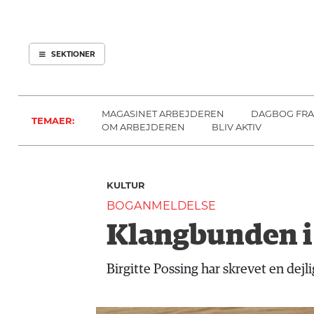
ARBEJDEREN
SOUNDCLOUD
ABONNER
LOG IND
SEKTIONER
MENER
SEKTIONER
FAGLIGT
OM
INDLAND
ARBEJDEREN
MAGASINET ARBEJDEREN
DAGBOG FRA
TEMAER:
UDLAND
OM ARBEJDEREN
BLIV AKTIV
KULTUR
KALENDER
KULTUR
BLOGS
BOGANMELDELSE
DEBAT
Klangbunden i
LÆSER
TIL
Birgitte Possing har skrevet en dejl
LÆSER
NAVNE