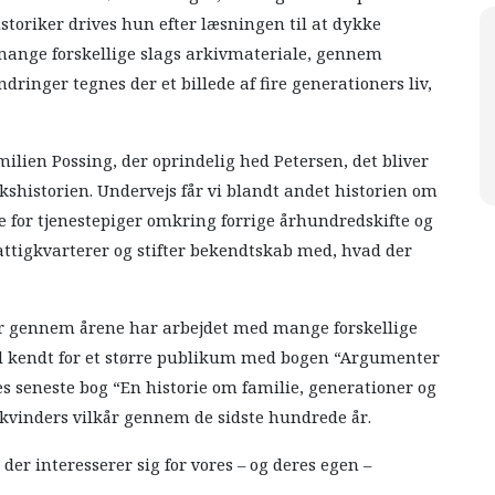
oriker drives hun efter læsningen til at dykke
 mange forskellige slags arkivmateriale, gennem
nger tegnes der et billede af fire generationers liv,
milien Possing, der oprindelig hed Petersen, det bliver
rkshistorien. Undervejs får vi blandt andet historien om
 for tjenestepiger omkring forrige århundredskifte og
 fattigkvarterer og stifter bekendtskab med, hvad der
der gennem årene har arbejdet med mange forskellige
 vel kendt for et større publikum med bogen “Argumenter
es seneste bog “En historie om familie, generationer og
 kvinders vilkår gennem de sidste hundrede år.
 der interesserer sig for vores – og deres egen –