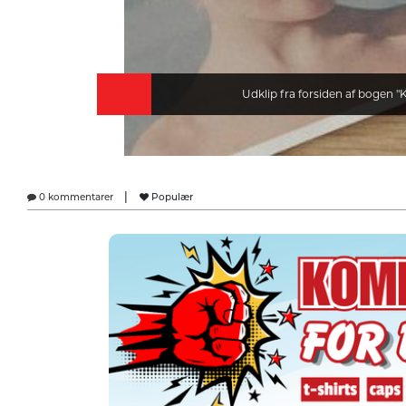
Udklip fra forsiden af bogen "
|
0 kommentarer
Populær