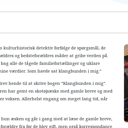
m kulturhistorisk detektiv forfølge de spørgsmål, de
ældres og bedsteforældres måder at gribe verden på.
 bag alle de tågede familiefortællinger og uklare
 mine værdier. Som havde sat klangbunden i mig.”
drev hende til at skrive bogen ”Klangbunden i mig”.
deren har gemt en skotøjsæske med gamle breve og med
er voksen. Allerhelst engang om meget lang tid, når
ner hun æsken og går i gang med at læse de gamle breve,
orældre fra før de blev gift, men også korrespondance