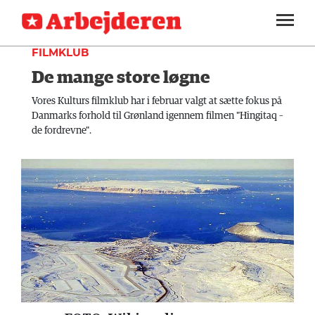
KULTUR
SEKTIONER
FILMKLUB
De mange store løgne
ARBEJDEREN
SOUNDCLOUD
LOG IND
ABONNER
MENER
Vores Kulturs filmklub har i februar valgt at sætte fokus på
Danmarks forhold til Grønland igennem filmen "Hingitaq –
FAGLIGT
de fordrevne".
INDLAND
UDLAND
KULTUR
KALENDER
BLOGS
DEBAT