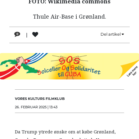
FOTO: Wikimedia commons
LÆSER
TIL
Thule Air-Base i Grønland.
LÆSER
NAVNE
|
Del artikel
0
HISTORIE
TEORI
OM
ARBEJDEREN
VORES KULTURS FILMKLUB
26. FEBRUAR 2025 | 13:43
Da Trump ytrede ønske om at købe Grønland,