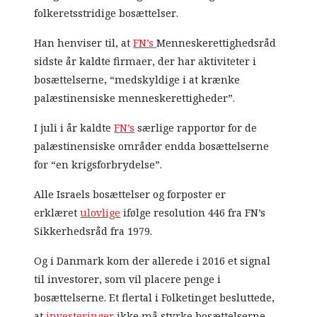
folkeretsstridige bosættelser.
Han henviser til, at
FN’s
Menneskerettighedsråd
sidste år kaldte firmaer, der har aktiviteter i
bosættelserne, “medskyldige i at krænke
palæstinensiske menneskerettigheder”.
I juli i år kaldte
FN’s
særlige rapportør for de
palæstinensiske områder endda bosættelserne
for “en krigsforbrydelse”.
Alle Israels bosættelser og forposter er
erklæret
ulovlige
ifølge resolution 446 fra FN’s
Sikkerhedsråd fra 1979.
Og i Danmark kom der allerede i 2016 et signal
til investorer, som vil placere penge i
bosættelserne. Et flertal i Folketinget besluttede,
at
investeringer
ikke må styrke bosættelserne.