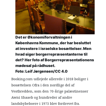
Det er Økonomiforvaltningen i
Københavns Kommune, der har besluttet
at investere i israelske bosættelser. Men
hvad siger borgerrepræsentanterne til
det? Her foto af Borgerrepræsentationens
mødesal på rådhuset.
Foto: Leif Jørgensen/CC 4.0
Booking.com udlejede allerede i 2018 boliger i
bosættelsen Ofra i den nordlige del af
Vestbredden, som den 70-årige palæstinenser
Awni Shaaeb og hundreder af andre
landsbybeboere i 1975 blev fordrevet fra.