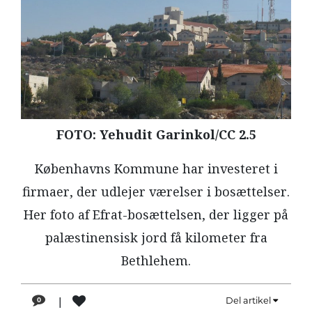
LÆSER
TIL
LÆSER
NAVNE
HISTORIE
TEORI
FOTO: Yehudit Garinkol/CC 2.5
OM
Københavns Kommune har investeret i
ARBEJDEREN
firmaer, der udlejer værelser i bosættelser.
Her foto af Efrat-bosættelsen, der ligger på
palæstinensisk jord få kilometer fra
Bethlehem.
|
Del artikel
0