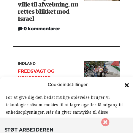
vilje til afvæbning, nu
rettes blikket mod
Israel
0 kommentarer
INDLAND
FREDSVAGT OG
KONFERENCE
Cookieindstillinger
Våbenmesse bliver
mødt af fredelig
For at give dig den bedst mulige oplevelse bruger vi
modstemme
teknologier såsom cookies til at lagre og/eller få adgang til
0 kommentarer
enhedsoplysninger. Når du giver samtykke til disse
teknologier, giver du os mulighed for at behandle data såsom
din browseradfærd eller unikke ID’er på dette website. Hvis
STØT ARBEJDEREN