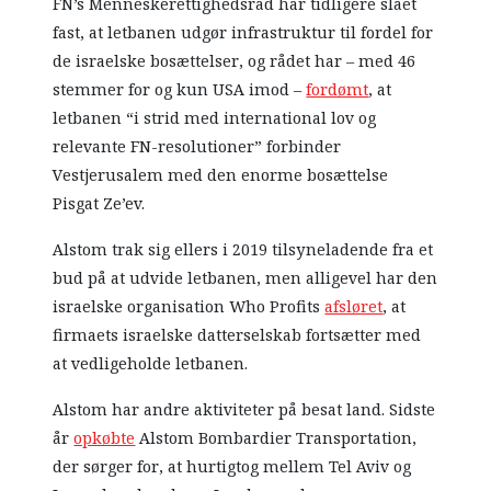
FN’s Menneskerettighedsråd har tidligere slået
fast, at letbanen udgør infrastruktur til fordel for
de israelske bosættelser, og rådet har – med 46
stemmer for og kun USA imod –
fordømt
, at
letbanen “i strid med international lov og
relevante FN-resolutioner” forbinder
Vestjerusalem med den enorme bosættelse
Pisgat Ze’ev.
Alstom trak sig ellers i 2019 tilsyneladende fra et
bud på at udvide letbanen, men alligevel har den
israelske organisation Who Profits
afsløret
, at
firmaets israelske datterselskab fortsætter med
at vedligeholde letbanen.
Alstom har andre aktiviteter på besat land. Sidste
år
opkøbte
Alstom Bombardier Transportation,
der sørger for, at hurtigtog mellem Tel Aviv og