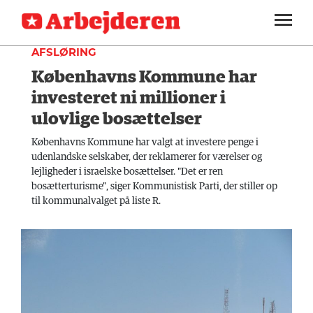
INDLAND
SEKTIONER
AFSLØRING
Københavns Kommune har
ARBEJDEREN
SOUNDCLOUD
LOG IND
ABONNER
MENER
investeret ni millioner i
ulovlige bosættelser
FAGLIGT
Københavns Kommune har valgt at investere penge i
INDLAND
udenlandske selskaber, der reklamerer for værelser og
lejligheder i israelske bosættelser. "Det er ren
UDLAND
bosætterturisme", siger Kommunistisk Parti, der stiller op
til kommunalvalget på liste R.
KULTUR
KALENDER
BLOGS
DEBAT