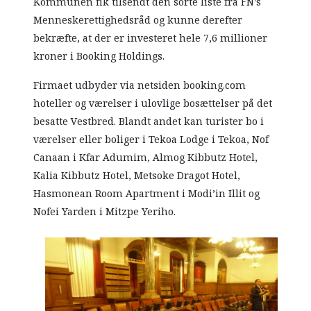
Kommunen fik tilsendt den sorte liste fra FN’s
Menneskerettighedsråd og kunne derefter
bekræfte, at der er investeret hele 7,6 millioner
kroner i Booking Holdings.
Firmaet udbyder via netsiden booking.com
hoteller og værelser i ulovlige bosættelser på det
besatte Vestbred. Blandt andet kan turister bo i
værelser eller boliger i Tekoa Lodge i Tekoa, Nof
Canaan i Kfar Adumim, Almog Kibbutz Hotel,
Kalia Kibbutz Hotel, Metsoke Dragot Hotel,
Hasmonean Room Apartment i Modi’in Illit og
Nofei Yarden i Mitzpe Yeriho.