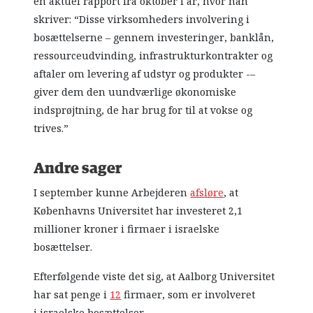
en aktuel rapport fra oktober i år, hvor han
skriver: “Disse virksomheders involvering i
bosættelserne – gennem investeringer, banklån,
ressourceudvinding, infrastrukturkontrakter og
aftaler om levering af udstyr og produkter -–
giver dem den uundværlige økonomiske
indsprøjtning, de har brug for til at vokse og
trives.”
Andre sager
I september kunne Arbejderen
afsløre
, at
Københavns Universitet har investeret 2,1
millioner kroner i firmaer i israelske
bosættelser.
Efterfølgende viste det sig, at Aalborg Universitet
har sat penge i
12
firmaer, som er involveret