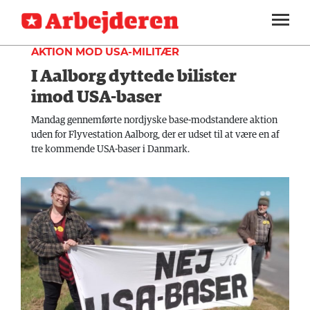
INDLAND
SEKTIONER
AKTION MOD USA-MILITÆR
I Aalborg dyttede bilister
ARBEJDEREN
SOUNDCLOUD
LOG IND
ABONNER
MENER
imod USA-baser
FAGLIGT
Mandag gennemførte nordjyske base-modstandere aktion
uden for Flyvestation Aalborg, der er udset til at være en af
INDLAND
tre kommende USA-baser i Danmark.
UDLAND
KULTUR
KALENDER
BLOGS
DEBAT