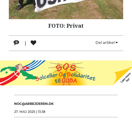
LÆSER
TIL
LÆSER
FOTO: Privat
NAVNE
|
Del artikel
0
HISTORIE
TEORI
OM
ARBEJDEREN
NOC@ARBEJDEREN.DK
27. MAJ 2025 | 13:38