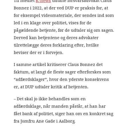
Til mediet
K-news
udtalte forsvarsadvokat Claus
Bonnez i 2022, at der ved DUP er praksis for, at
for eksempel videomateriale, der sendes ind som
led i en klage over politiet, vises for de
pågældende betjente, før de udtaler sig om sagen.
Derved kan betjentene og deres advokater
tilrettelægge deres forklaring efter, hvilke
beviser der er i forvejen.
I samme artikel kritiserer Claus Bonnez det
faktum, at langt de fleste sager efterforskes som
“adfærdsklager”, hvor den yderste konsekvens
er, at DUP udtaler kritik af betjenten.
– Det skal jo ikke behandles som en
adfærdsklage, når manden påstår, at han har
fået bank af politiet, siger han om en konkret sag
fra Jomfru Ane Gade i Aalborg.