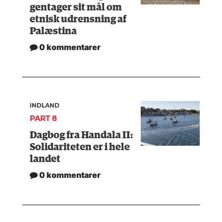
gentager sit mål om
etnisk udrensning af
Palæstina
0 kommentarer
INDLAND
PART 8
Dagbog fra Handala II:
Solidariteten er i hele
landet
0 kommentarer