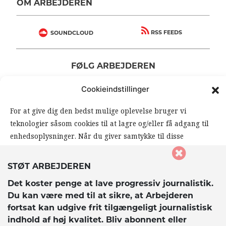
OM ARBEJDEREN
RSS FEEDS
SOUNDCLOUD
FØLG ARBEJDEREN
|
|
Cookieindstillinger
For at give dig den bedst mulige oplevelse bruger vi
teknologier såsom cookies til at lagre og/eller få adgang til
enhedsoplysninger. Når du giver samtykke til disse
teknologier, giver du os mulighed for at behandle data såsom
din browseradfærd eller unikke ID’er på dette website. Hvis
STØT ARBEJDEREN
du ikke giver samtykke eller trækker dit samtykke tilbage,
© 2026 Arbejderen. Alle rettigheder forbeholdes.
Det koster penge at lave progressiv journalistik.
kan det påvirke visse funktioner og muligheder på
Du kan være med til at sikre, at Arbejderen
hjemmesiden negativt.
fortsat kan udgive frit tilgængeligt journalistisk
indhold af høj kvalitet. Bliv abonnent eller