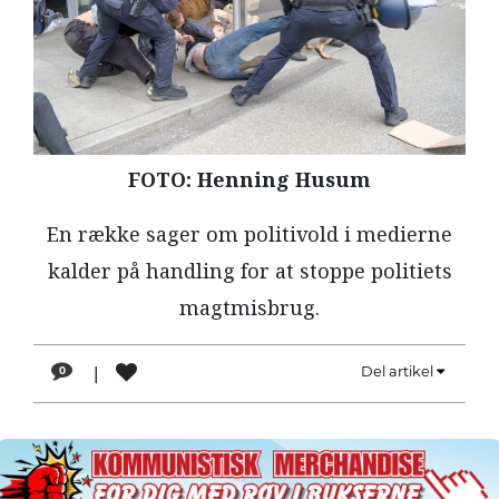
LÆSER
TIL
LÆSER
NAVNE
HISTORIE
FOTO: Henning Husum
TEORI
En række sager om politivold i medierne
OM
kalder på handling for at stoppe politiets
ARBEJDEREN
magtmisbrug.
|
Del artikel
0