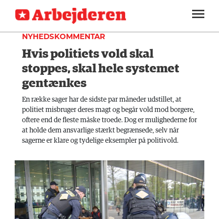
INDLAND
SEKTIONER
NYHEDSKOMMENTAR
Hvis politiets vold skal
ARBEJDEREN
SOUNDCLOUD
LOG IND
ABONNER
MENER
stoppes, skal hele systemet
gentænkes
FAGLIGT
En række sager har de sidste par måneder udstillet, at
INDLAND
politiet misbruger deres magt og begår vold mod borgere,
oftere end de fleste måske troede. Dog er mulighederne for
UDLAND
at holde dem ansvarlige stærkt begrænsede, selv når
sagerne er klare og tydelige eksempler på politivold.
KULTUR
KALENDER
BLOGS
DEBAT