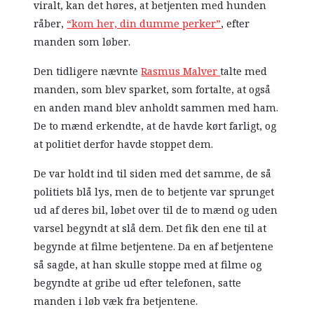
viralt, kan det høres, at betjenten med hunden
råber,
“kom her, din dumme perker”
, efter
manden som løber.
Den tidligere nævnte
Rasmus Malver
talte med
manden, som blev sparket, som fortalte, at også
en anden mand blev anholdt sammen med ham.
De to mænd erkendte, at de havde kørt farligt, og
at politiet derfor havde stoppet dem.
De var holdt ind til siden med det samme, de så
politiets blå lys, men de to betjente var sprunget
ud af deres bil, løbet over til de to mænd og uden
varsel begyndt at slå dem. Det fik den ene til at
begynde at filme betjentene. Da en af betjentene
så sagde, at han skulle stoppe med at filme og
begyndte at gribe ud efter telefonen, satte
manden i løb væk fra betjentene.