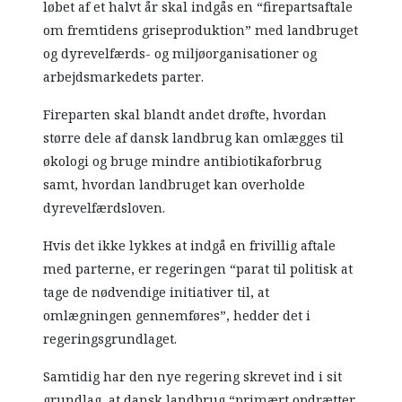
løbet af et halvt år skal indgås en “firepartsaftale
om fremtidens griseproduktion” med landbruget
og dyrevelfærds- og miljøorganisationer og
arbejdsmarkedets parter.
Fireparten skal blandt andet drøfte, hvordan
større dele af dansk landbrug kan omlægges til
økologi og bruge mindre antibiotikaforbrug
samt, hvordan landbruget kan overholde
dyrevelfærdsloven.
Hvis det ikke lykkes at indgå en frivillig aftale
med parterne, er regeringen “parat til politisk at
tage de nødvendige initiativer til, at
omlægningen gennemføres”, hedder det i
regeringsgrundlaget.
Samtidig har den nye regering skrevet ind i sit
grundlag, at dansk landbrug “primært opdrætter