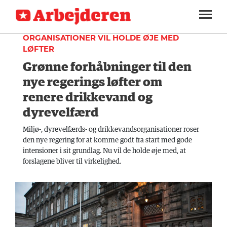
INDLAND
SEKTIONER
ORGANISATIONER VIL HOLDE ØJE MED
LØFTER
ARBEJDEREN
SOUNDCLOUD
LOG IND
ABONNER
Grønne forhåbninger til den
MENER
nye regerings løfter om
FAGLIGT
renere drikkevand og
INDLAND
dyrevelfærd
UDLAND
Miljø-, dyrevelfærds- og drikkevandsorganisationer roser
den nye regering for at komme godt fra start med gode
KULTUR
intensioner i sit grundlag. Nu vil de holde øje med, at
forslagene bliver til virkelighed.
KALENDER
BLOGS
DEBAT