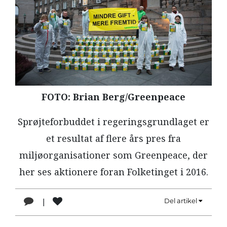
LÆSER
TIL
LÆSER
NAVNE
HISTORIE
FOTO: Brian Berg/Greenpeace
TEORI
OM
Sprøjteforbuddet i regeringsgrundlaget er
ARBEJDEREN
et resultat af flere års pres fra
miljøorganisationer som Greenpeace, der
her ses aktionere foran Folketinget i 2016.
|
Del artikel
1