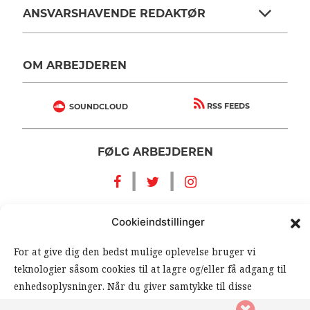
ANSVARSHAVENDE REDAKTØR
OM ARBEJDEREN
RSS FEEDS
SOUNDCLOUD
FØLG ARBEJDEREN
|
|
Cookieindstillinger
For at give dig den bedst mulige oplevelse bruger vi
teknologier såsom cookies til at lagre og/eller få adgang til
enhedsoplysninger. Når du giver samtykke til disse
Copyright © 2020 All Rights Reserved - Dagbladet Arbejderen
teknologier, giver du os mulighed for at behandle data såsom