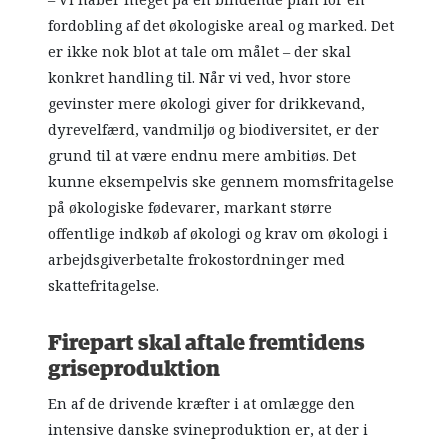
– Vi håber meget på en bindende plan for en
fordobling af det økologiske areal og marked. Det
er ikke nok blot at tale om målet – der skal
konkret handling til. Når vi ved, hvor store
gevinster mere økologi giver for drikkevand,
dyrevelfærd, vandmiljø og biodiversitet, er der
grund til at være endnu mere ambitiøs. Det
kunne eksempelvis ske gennem momsfritagelse
på økologiske fødevarer, markant større
offentlige indkøb af økologi og krav om økologi i
arbejdsgiverbetalte frokostordninger med
skattefritagelse.
Firepart skal aftale fremtidens
griseproduktion
En af de drivende kræfter i at omlægge den
intensive danske svineproduktion er, at der i