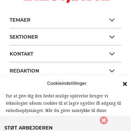
TEMAER
SEKTIONER
KONTAKT
REDAKTION
Cookieindstillinger
ARBEJDERENS STØTTEFOND
For at give dig den bedst mulige oplevelse bruger vi
teknologier såsom cookies til at lagre og/eller få adgang til
ANSVARSHAVENDE REDAKTØR
enhedsoplysninger. Når du giver samtykke til disse
teknologier, giver du os mulighed for at behandle data såsom
din browseradfærd eller unikke ID’er på dette website. Hvis
OM ARBEJDEREN
STØT ARBEJDEREN