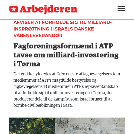
INDLAND
SEKTIONER
AFVISER AT FORHOLDE SIG TIL MILLIARD-
INSPRØJTNING I ISRAELS DANSKE
ARBEJDEREN
SOUNDCLOUD
LOG IND
ABONNER
VÅBENLEVERANDØR
MENER
Fagforeningsformænd i ATP
FAGLIGT
tavse om milliard-investering
i Terma
INDLAND
Det er ikke lykkedes at få én eneste af fagbevægelsens fem
UDLAND
medlemmer af ATP's magtfulde bestyrelse og
fagbevægelsens 13 medlemmer i ATP's repræsentantskab
KULTUR
til at forholde sig til milliardinvesteringen i Terma, der
producerer dele til de kampfly, som Israel bruger til at
KALENDER
bombe civilbefolkningen i Gaza.
BLOGS
DEBAT