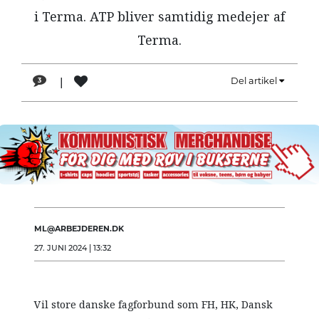
i Terma. ATP bliver samtidig medejer af
Terma.
|
Del artikel
3
ML@ARBEJDEREN.DK
27. JUNI 2024 | 13:32
Vil store danske fagforbund som FH, HK, Dansk