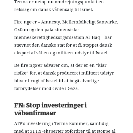
Terma er netop nu omdrejningspunkt i en
retssag om dansk våbensalg til Israel.
Fire ngo’er – Amnesty, Mellemfolkeligt Samvirke,
Oxfam og den palæstinensiske
menneskerettighedsorganisation Al-Haq – har
stævnet den danske stat for at få stoppet dansk
eksport af våben og militært udstyr til Israel.
De fire ngo’er advarer om, at der er en “klar
risiko” for, at dansk produceret militært udstyr
bliver brugt af Israel til at begå alvorlige
forbrydelser mod civile i Gaza.
FN: Stop investeringer i
våbenfirmaer
ATP’s investering i Terma kommer, samtidig
med at 31 FN-eksperter opfordrer til at stoppe al