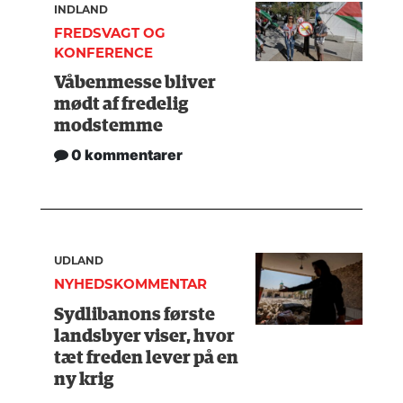
INDLAND
FREDSVAGT OG
KONFERENCE
Våbenmesse bliver
mødt af fredelig
modstemme
0 kommentarer
UDLAND
NYHEDSKOMMENTAR
Sydlibanons første
landsbyer viser, hvor
tæt freden lever på en
ny krig