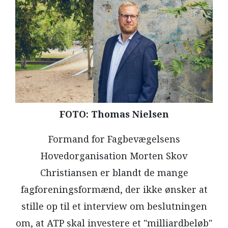
LÆSER
TIL
LÆSER
NAVNE
HISTORIE
TEORI
OM
FOTO: Thomas Nielsen
ARBEJDEREN
Formand for Fagbevægelsens
Hovedorganisation Morten Skov
Christiansen er blandt de mange
fagforeningsformænd, der ikke ønsker at
stille op til et interview om beslutningen
om, at ATP skal investere et "milliardbeløb"