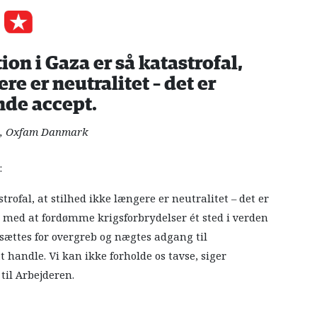
on i Gaza er så katastrofal,
re er neutralitet – det er
ende accept.
h, Oxfam Danmark
:
rofal, at stilhed ikke længere er neutralitet – det er
e med at fordømme krigsforbrydelser ét sted i verden
dsættes for overgreb og nægtes adgang til
t handle. Vi kan ikke forholde os tavse, siger
il Arbejderen.