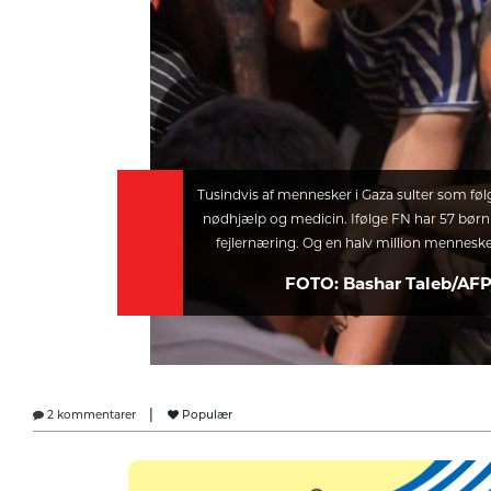
Tusindvis af mennesker i Gaza sulter som følg
nødhjælp og medicin. Ifølge FN har 57 børn a
fejlernæring. Og en halv million mennesker 
FOTO: Bashar Taleb/AFP
|
2 kommentarer
Populær