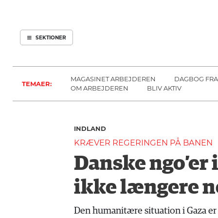
ARBEJDEREN
SOUNDCLOUD
ABONNER
LOG IND
SEKTIONER
MENER
SEKTIONER
FAGLIGT
OM
INDLAND
ARBEJDEREN
MAGASINET ARBEJDEREN
DAGBOG FRA
TEMAER:
UDLAND
OM ARBEJDEREN
BLIV AKTIV
KULTUR
KALENDER
INDLAND
BLOGS
KRÆVER REGERINGEN PÅ BANEN
DEBAT
Danske ngo’er i
LÆSER
TIL
ikke længere n
LÆSER
NAVNE
Den humanitære situation i Gaza er så