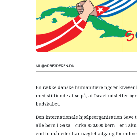
ML@ARBEJDEREN.DK
En række danske humanitære ngo’er kræver ha
med stiltiende at se på, at Israel udsletter b
budskabet.
Den internationale hjælpeorganisation Save 
alle børn i Gaza – cirka 930.000 børn – er i ak
end to måneder har nægtet adgang for enhver