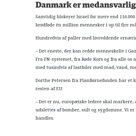
Danmark er medansvarlig
Samtidig blokerer Israel for mere end 116.000
brødføde én million mennesker i op til fire m
Hundredvis af paller med livreddende ernæring
– Det eneste, der kan redde menneskeliv i Gaz
Fra FN-systemet, fra Røde Kors og fra alle os
med tusindvis af lastbiler med mad, vand, m
Dorthe Petersen fra PlanBørnefonden har et k
resten af EU:
– Det er nu, europæiske ledere skal markere, at
udslettes af bomber, sult og sygdomme. Vi er lø
handles.