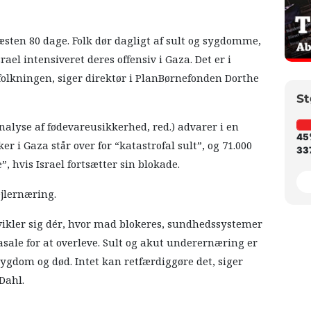
æsten 80 dage. Folk dør dagligt af sult og sygdomme,
ael intensiveret deres offensiv i Gaza. Det er i
efolkningen, siger direktør i PlanBørnefonden Dorthe
St
nalyse af fødevareusikkerhed, red.) advarer i en
45
r i Gaza står over for “katastrofal sult”, og 71.000
337
, hvis Israel fortsætter sin blokade.
ejlernæring.
vikler sig dér, hvor mad blokeres, sundhedssystemer
asale for at overleve. Sult og akut underernæring er
 sygdom og død. Intet kan retfærdiggøre det, siger
Dahl.