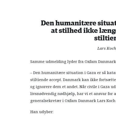
Den humanitære situati
at stilhed ikke længe
stilti
Lars Koc
Samme udmelding lyder fra Oxfam Danmark
– Den humanitære situation i Gaza er så katast
stiltiende accept. Danmark kan ikke fortsætt
og ignorere dem et andet. Når civile i Gaza u
livsnødvendig nødhjælp, har vi et ansvar for a
generalsekretær i Oxfam Danmark Lars Koch t
Han udyber: