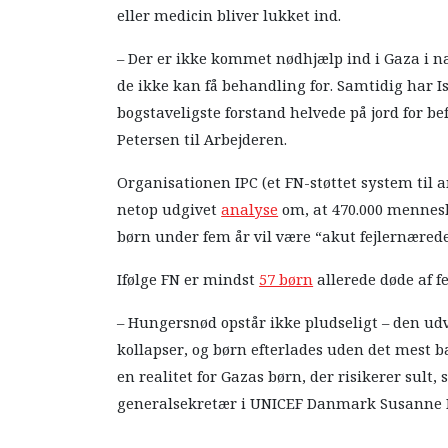
eller medicin bliver lukket ind.
– Der er ikke kommet nødhjælp ind i Gaza i n
de ikke kan få behandling for. Samtidig har Isr
bogstaveligste forstand helvede på jord for b
Petersen til Arbejderen.
Organisationen IPC (et FN-støttet system til a
netop udgivet
analyse
om, at 470.000 menneske
børn under fem år vil være “akut fejlernærede”
Ifølge FN er mindst
57 børn
allerede døde af f
– Hungersnød opstår ikke pludseligt – den ud
kollapser, og børn efterlades uden det mest b
en realitet for Gazas børn, der risikerer sult,
generalsekretær i UNICEF Danmark Susanne 