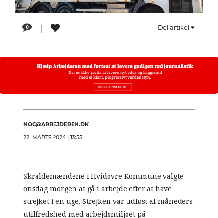
LÆSER
TIL
|
Del artikel
0
LÆSER
NAVNE
HISTORIE
TEORI
OM
ARBEJDEREN
NOC@ARBEJDEREN.DK
22. MARTS 2024 | 13:55
Skraldemændene i Hvidovre Kommune valgte
onsdag morgen at gå i arbejde efter at have
strejket i en uge. Strejken var udløst af måneders
utilfredshed med arbejdsmiljøet på