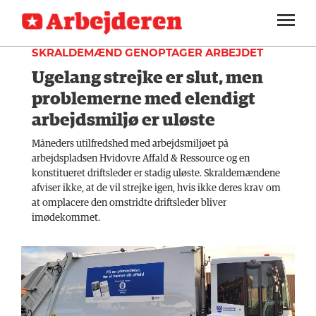
FAGLIGT
SEKTIONER
SKRALDEMÆND GENOPTAGER ARBEJDET
Ugelang strejke er slut, men
ARBEJDEREN
SOUNDCLOUD
LOG IND
ABONNER
MENER
problemerne med elendigt
arbejdsmiljø er uløste
FAGLIGT
Måneders utilfredshed med arbejdsmiljøet på
INDLAND
arbejdspladsen Hvidovre Affald & Ressource og en
konstitueret driftsleder er stadig uløste. Skraldemændene
UDLAND
afviser ikke, at de vil strejke igen, hvis ikke deres krav om
at omplacere den omstridte driftsleder bliver
KULTUR
imødekommet.
KALENDER
BLOGS
DEBAT