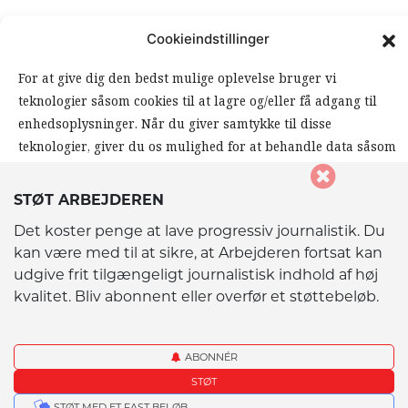
FØLG ARBEJDEREN
Cookieindstillinger
|
|
For at give dig den bedst mulige oplevelse bruger vi
teknologier såsom cookies til at lagre og/eller få adgang til
enhedsoplysninger. Når du giver samtykke til disse
teknologier, giver du os mulighed for at behandle data såsom
din browseradfærd eller unikke ID’er på dette website. Hvis
du ikke giver samtykke eller trækker dit samtykke tilbage,
STØT ARBEJDEREN
kan det påvirke visse funktioner og muligheder på
© 2026 Arbejderen. Alle rettigheder forbeholdes.
Det koster penge at lave progressiv journalistik. Du
hjemmesiden negativt.
kan være med til at sikre, at Arbejderen fortsat kan
udgive frit tilgængeligt journalistisk indhold af høj
kvalitet. Bliv abonnent eller overfør et støttebeløb.
Accepter
Afvis
ABONNÉR
STØT
Vis præferencer
STØT MED ET FAST BELØB