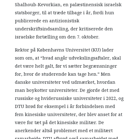
Shalhoub-Kevorkian, en palæstinensisk israelsk
statsborger, til at træde tilbage i år, fordi hun
publicerede en antizionistisk
underskriftsindsamling, der kritiserede den
israelske fortælling om den 7. oktober.
Rektor på Københavns Universitet (KU) lader
som om, at “hvad angår udvekslingsaftaler, skal
det være helt galt, før vi sætter begrænsninger
for, hvor de studerende kan tage hen.” Men
danske universiteter ved udmærket, hvordan
man boykotter universiteter. De gjorde det med
russiske og hviderussiske universiteter i 2022, og
DTU brød for eksempel i år forbindelsen med
fem kinesiske universiteter, der blev anset for at
være for tæt på det kinesiske militær. De
anerkender altså problemet med et militært
samarbejde. DTU afbrød også samarbejdet med