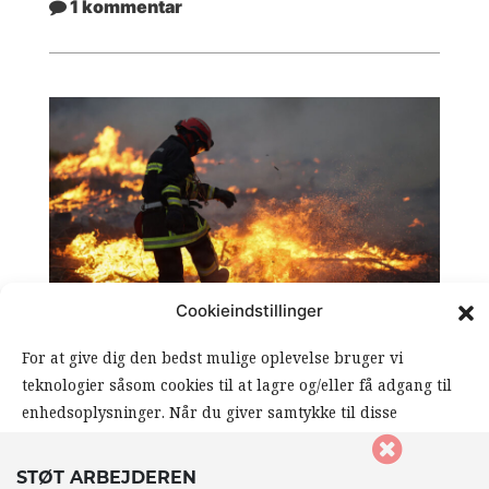
1 kommentar
Cookieindstillinger
For at give dig den bedst mulige oplevelse bruger vi
UDLAND
teknologier såsom cookies til at lagre og/eller få adgang til
PROFITJAGTENS KONSEKVENSER
enhedsoplysninger. Når du giver samtykke til disse
teknologier, giver du os mulighed for at behandle data såsom
En sommer i klimakrisens tegn
din browseradfærd eller unikke ID’er på dette website. Hvis
STØT ARBEJDEREN
0 kommentarer