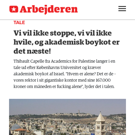
DEBAT
SEKTIONER
TALE
Vi vil ikke stoppe, vi vil ikke
ARBEJDEREN
SOUNDCLOUD
LOG IND
ABONNER
MENER
hvile, og akademisk boykot er
det næste!
FAGLIGT
Thibault Capelle fra Academics for Palestine langer i en
INDLAND
tale ud efter Københavns Universitet og kræver
akademisk boykot af Israel. "Hvem er alene? Det er de –
UDLAND
vores rektor i sit gigantiske kontor med sine 167.000
kroner om måneden er fucking alene", lyder det i talen.
KULTUR
KALENDER
BLOGS
DEBAT