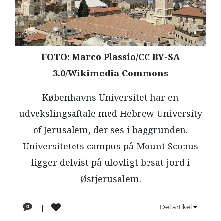
LÆSER
TIL
LÆSER
NAVNE
FOTO: Marco Plassio/CC BY-SA
3.0/Wikimedia Commons
HISTORIE
TEORI
Københavns Universitet har en
OM
udvekslingsaftale med Hebrew University
ARBEJDEREN
of Jerusalem, der ses i baggrunden.
Universitetets campus på Mount Scopus
ligger delvist på ulovligt besat jord i
Østjerusalem.
|
Del artikel
0