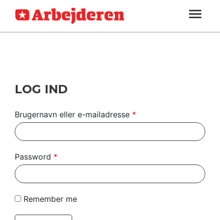
ARBEJDEREN
SOUNDCLOUD
LOG IND
ABONNER
MENER
SEKTIONER
FAGLIGT
OM
INDLAND
ARBEJDEREN
UDLAND
LOG IND
KULTUR
Brugernavn eller e-mailadresse
*
KALENDER
BLOGS
Password
*
DEBAT
LÆSER
Remember me
TIL
LÆSER