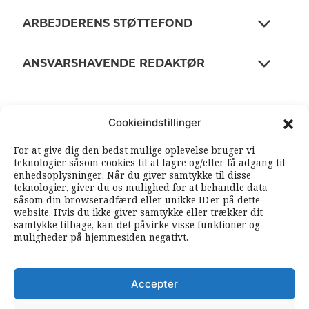
ARBEJDERENS STØTTEFOND
ANSVARSHAVENDE REDAKTØR
OM ARBEJDEREN
Cookieindstillinger
For at give dig den bedst mulige oplevelse bruger vi
RSS FEEDS
SOUNDCLOUD
teknologier såsom cookies til at lagre og/eller få adgang til
enhedsoplysninger. Når du giver samtykke til disse
teknologier, giver du os mulighed for at behandle data
såsom din browseradfærd eller unikke ID’er på dette
FØLG ARBEJDEREN
website. Hvis du ikke giver samtykke eller trækker dit
|
|
samtykke tilbage, kan det påvirke visse funktioner og
muligheder på hjemmesiden negativt.
Accepter