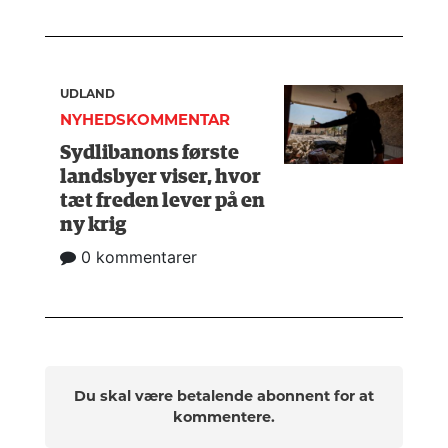
UDLAND
NYHEDSKOMMENTAR
Sydlibanons første
landsbyer viser, hvor
tæt freden lever på en
ny krig
0 kommentarer
Du skal være betalende abonnent for at
kommentere.