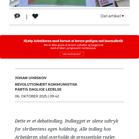
LÆSER
TIL
|
Del artikel
0
LÆSER
NAVNE
HISTORIE
TEORI
OM
ARBEJDEREN
JOHAN UHRSKOV
REVOLUTIONÆRT KOMMUNISTISK
PARTIS DAGLIGE LEDELSE
06. OKTOBER 2025 | 09:42
Dette er et debatindlæg. Indlægget er alene udtryk
for skribentens egen holdning. Alle indlæg hos
Arbejderen skal overholde de presseetiske regler.