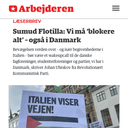
DEBAT
SEKTIONER
LÆSERBREV
Sumud Flotilla: Vi må ‘blokere
ARBEJDEREN
SOUNDCLOUD
LOG IND
ABONNER
MENER
alt’ – også i Danmark
FAGLIGT
Bevægelsen verden over – og især begivenhederne i
Italien – bør være et wakeupcall til de danske
INDLAND
fagforeninger, studenterforeninger og partier, vi har i
Danmark, skriver Johan Uhrskov fra Revolutionært
UDLAND
Kommunistisk Parti.
KULTUR
KALENDER
BLOGS
DEBAT