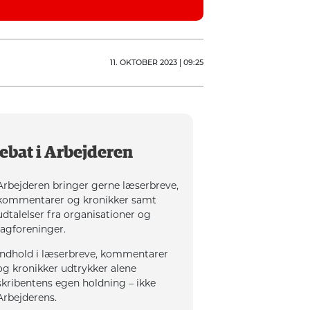
11. OKTOBER 2023 | 09:25
ebat i Arbejderen
Arbejderen bringer gerne læserbreve,
kommentarer og kronikker samt
udtalelser fra organisationer og
fagforeninger.
Indhold i læserbreve, kommentarer
og kronikker udtrykker alene
skribentens egen holdning – ikke
Arbejderens.