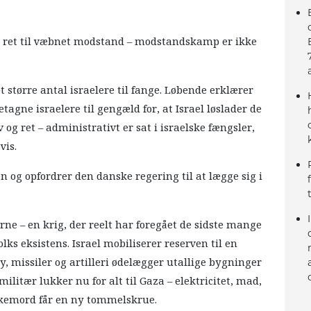
s ret til væbnet modstand – modstandskamp er ikke
 større antal israelere til fange. Løbende erklærer
tagne israelere til gengæld for, at Israel løslader de
 og ret – administrativt er sat i israelske fængsler,
vis.
 og opfordrer den danske regering til at lægge sig i
ne – en krig, der reelt har foregået de sidste mange
lks eksistens. Israel mobiliserer reserven til en
ly, missiler og artilleri ødelægger utallige bygninger
ilitær lukker nu for alt til Gaza – elektricitet, mad,
lkemord får en ny tommelskrue.