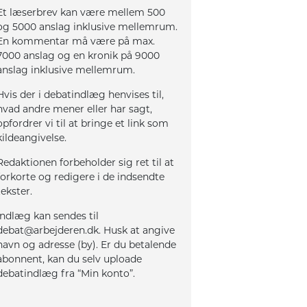
Et læserbrev kan være mellem 500
og 5000 anslag inklusive mellemrum.
En kommentar må være på max.
7000 anslag og en kronik på 9000
anslag inklusive mellemrum.
Hvis der i debatindlæg henvises til,
hvad andre mener eller har sagt,
opfordrer vi til at bringe et link som
kildeangivelse.
Redaktionen forbeholder sig ret til at
forkorte og redigere i de indsendte
tekster.
Indlæg kan sendes til
debat@arbejderen.dk. Husk at angive
navn og adresse (by). Er du betalende
abonnent, kan du selv uploade
debatindlæg fra “Min konto”.