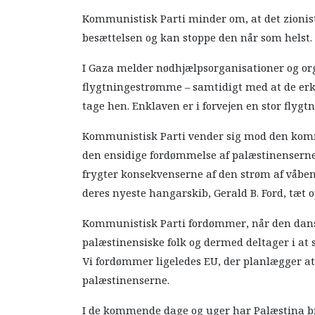
Kommunistisk Parti minder om, at det zionisti
besættelsen og kan stoppe den når som helst.
I Gaza melder nødhjælpsorganisationer og o
flygtningestrømme – samtidigt med at de erke
tage hen. Enklaven er i forvejen en stor flygtn
Kommunistisk Parti vender sig mod den komm
den ensidige fordømmelse af palæstinenserne, 
frygter konsekvenserne af den strøm af våben,
deres nyeste hangarskib, Gerald B. Ford, tæt 
Kommunistisk Parti fordømmer, når den dans
palæstinensiske folk og dermed deltager i at s
Vi fordømmer ligeledes EU, der planlægger at
palæstinenserne.
I de kommende dage og uger har Palæstina brug