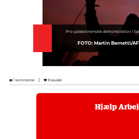
Pro-palæstinensisk demonstration i Sant
FOTO: Martin Bernetti/AF
|
1 kommentar
Populær