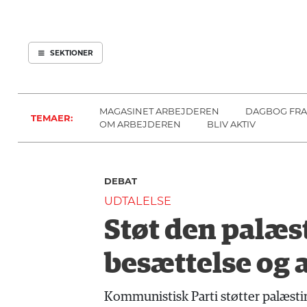
ARBEJDEREN
SOUNDCLOUD
ABONNER
LOG IND
SEKTIONER
MENER
SEKTIONER
FAGLIGT
OM
INDLAND
ARBEJDEREN
MAGASINET ARBEJDEREN
DAGBOG FRA
TEMAER:
UDLAND
OM ARBEJDEREN
BLIV AKTIV
KULTUR
KALENDER
DEBAT
BLOGS
UDTALELSE
DEBAT
Støt den palæ
LÆSER
TIL
besættelse og 
LÆSER
NAVNE
Kommunistisk Parti støtter palæsti