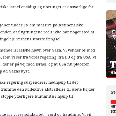
ske Israel ensidigt og ubetinget er ansvarlige for
rganer under FN om massive palæstinensiske
nder, at flygtningene reelt ikke har noget sted at
ingelejr, verdens største fængsel.
ende israelske hævn over Gaza. Vi vender os mod
som vi ser fra vores regering, fra EU og fra USA. Vi
 der er på vej mod Israel, og at USA nu placerer
op ad Gazas kyst.
ke regering suspenderer nødhjælp til det
tramme den kollektive afstraffelse til usete højder.
St
 stoppe yderligere humanitær hjælp til
45
337
 for vores solidaritet – i ord og handling. Vi vil