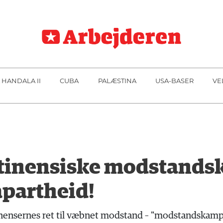
 HANDALA II
CUBA
PALÆSTINA
USA-BASER
VE
stinensiske modstand
apartheid!
nensernes ret til væbnet modstand – "modstandskamp 