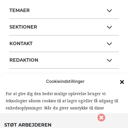
TEMAER
SEKTIONER
KONTAKT
REDAKTION
ARBEJDERENS STØTTEFOND
Cookieindstillinger
ANSVARSHAVENDE REDAKTØR
For at give dig den bedst mulige oplevelse bruger vi
teknologier såsom cookies til at lagre og/eller få adgang til
enhedsoplysninger. Når du giver samtykke til disse
OM ARBEJDEREN
teknologier, giver du os mulighed for at behandle data såsom
din browseradfærd eller unikke ID’er på dette website. Hvis
STØT ARBEJDEREN