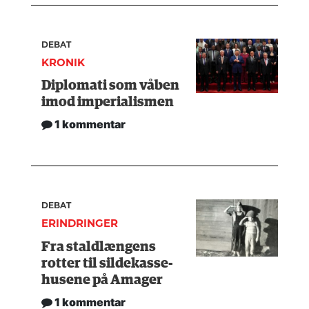
DEBAT
KRONIK
Diplomati som våben
imod imperialismen
1 kommentar
DEBAT
ERINDRINGER
Fra staldlængens
rotter til sildekasse-
husene på Amager
1 kommentar