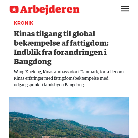
DEBAT
SEKTIONER
KRONIK
Kinas tilgang til global
ARBEJDEREN
SOUNDCLOUD
LOG IND
ABONNER
MENER
bekæmpelse af fattigdom:
Indblik fra forandringen i
FAGLIGT
Bangdong
INDLAND
Wang Xuefeng, Kinas ambassadør i Danmark, fortæller om
Kinas erfaringer med fattigdomsbekæmpelse med
UDLAND
udgangspunkt i landsbyen Bangdong.
KULTUR
KALENDER
BLOGS
DEBAT