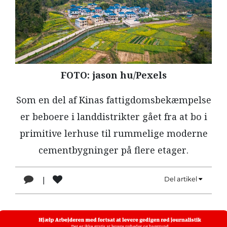
LÆSER
TIL
LÆSER
NAVNE
FOTO: jason hu/Pexels
HISTORIE
TEORI
Som en del af Kinas fattigdomsbekæmpelse
OM
er beboere i landdistrikter gået fra at bo i
ARBEJDEREN
primitive lerhuse til rummelige moderne
cementbygninger på flere etager.
|
Del artikel
1