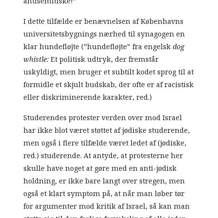
antisemitiske!”
I dette tilfælde er benævnelsen af Københavns
universitetsbygnings nærhed til synagogen en
klar hundefløjte (”hundefløjte” fra engelsk
dog
whistle:
Et politisk udtryk, der fremstår
uskyldigt, men bruger et subtilt kodet sprog til at
formidle et skjult budskab, der ofte er af racistisk
eller diskriminerende karakter, red.)
Studerendes protester verden over mod Israel
har ikke blot været støttet af jødiske studerende,
men også i flere tilfælde været ledet af (jødiske,
red.) studerende. At antyde, at protesterne her
skulle have noget at gøre med en anti-jødisk
holdning, er ikke bare langt over stregen, men
også et klart symptom på, at når man løber tør
for argumenter mod kritik af Israel, så kan man