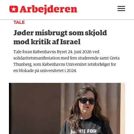
DEBAT
SEKTIONER
TALE
Jøder misbrugt som skjold
ARBEJDEREN
SOUNDCLOUD
LOG IND
ABONNER
MENER
mod kritik af Israel
FAGLIGT
Tale foran Københavns Byret 24. juni 2026 ved
solidaritetsmanifestation med fem studerende samt Greta
INDLAND
Thunberg, som Københavns Universitet retsforfølger for
en blokade på universitetet i 2024.
UDLAND
KULTUR
KALENDER
BLOGS
DEBAT