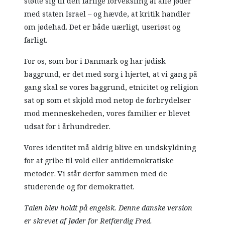
støtte sig til den farlige forveksling af alle jøder
med staten Israel – og hævde, at kritik handler
om jødehad. Det er både uærligt, useriøst og
farligt.
For os, som bor i Danmark og har jødisk
baggrund, er det med sorg i hjertet, at vi gang på
gang skal se vores baggrund, etnicitet og religion
sat op som et skjold mod netop de forbrydelser
mod menneskeheden, vores familier er blevet
udsat for i århundreder.
Vores identitet må aldrig blive en undskyldning
for at gribe til vold eller antidemokratiske
metoder. Vi står derfor sammen med de
studerende og for demokratiet.
Talen blev holdt på engelsk. Denne danske version
er skrevet af Jøder for Retfærdig Fred.