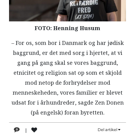
LÆSER
TIL
LÆSER
FOTO: Henning Husum
NAVNE
– For os, som bor i Danmark og har jødisk
HISTORIE
baggrund, er det med sorg i hjertet, at vi
TEORI
gang på gang skal se vores baggrund,
OM
etnicitet og religion sat op som et skjold
ARBEJDEREN
mod netop de forbrydelser mod
menneskeheden, vores familier er blevet
udsat for i århundreder, sagde Zen Donen
(på engelsk) foran byretten.
|
Del artikel
0