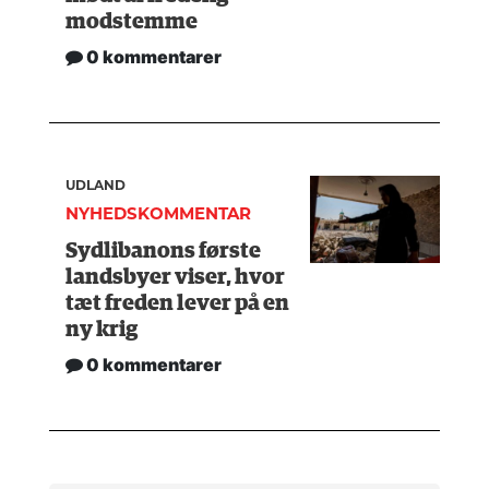
modstemme
0 kommentarer
UDLAND
NYHEDSKOMMENTAR
Sydlibanons første
landsbyer viser, hvor
tæt freden lever på en
ny krig
0 kommentarer