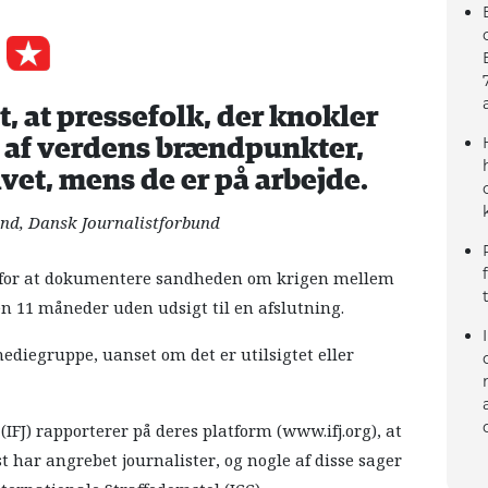
t, at pressefolk, der knokler
et af verdens brændpunkter,
livet, mens de er på arbejde.
and, Dansk Journalistforbund
en for at dokumentere sandheden om krigen mellem
n 11 måneder uden udsigt til en afslutning.
mediegruppe, uanset om det er utilsigtet eller
(IFJ) rapporterer på deres platform (www.ifj.org), at
st har angrebet journalister, og nogle af disse sager