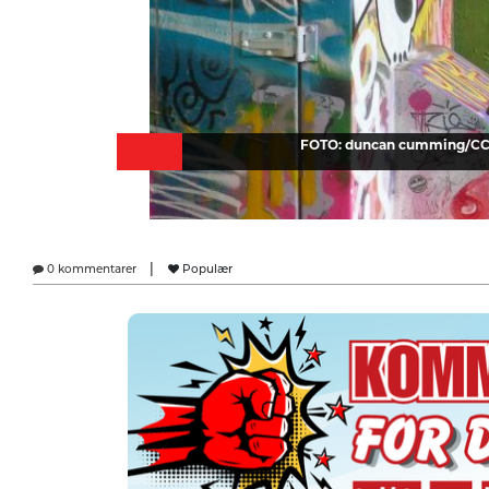
FOTO: duncan cumming/CC 
|
0 kommentarer
Populær