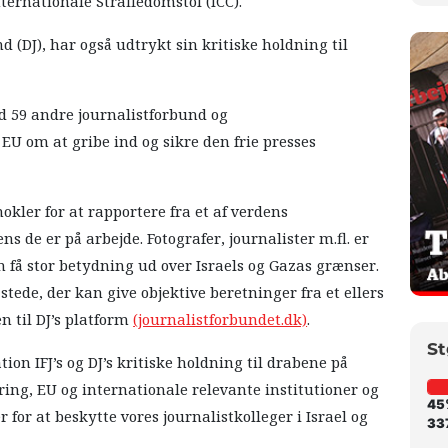
nternationale Straffedomstol (ICC).
 (DJ), har også udtrykt sin kritiske holdning til
 59 andre journalistforbund og
EU om at gribe ind og sikre den frie presses
nokler for at rapportere fra et af verdens
s de er på arbejde. Fotografer, journalister m.fl. er
an få stor betydning ud over Israels og Gazas grænser.
l stede, der kan give objektive beretninger fra et ellers
n til DJ’s platform
(journalistforbundet.dk)
.
St
tion IFJ’s og DJ’s kritiske holdning til drabene på
ring, EU og internationale relevante institutioner og
45
 for at beskytte vores journalistkolleger i Israel og
337