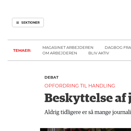
ARBEJDEREN
SOUNDCLOUD
ABONNER
LOG IND
SEKTIONER
MENER
SEKTIONER
FAGLIGT
OM
INDLAND
ARBEJDEREN
MAGASINET ARBEJDEREN
DAGBOG FRA
TEMAER:
UDLAND
OM ARBEJDEREN
BLIV AKTIV
KULTUR
KALENDER
DEBAT
BLOGS
OPFORDRING TIL HANDLING
DEBAT
Beskyttelse af 
LÆSER
TIL
Aldrig tidligere er så mange journal
LÆSER
NAVNE