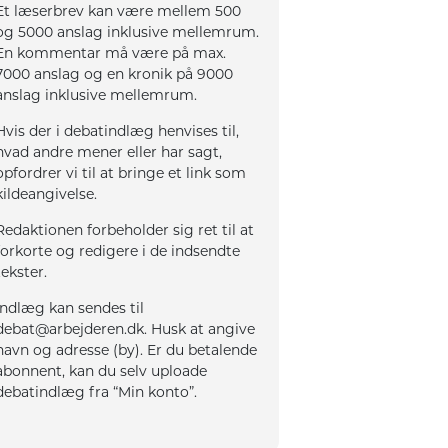
Et læserbrev kan være mellem 500
og 5000 anslag inklusive mellemrum.
En kommentar må være på max.
7000 anslag og en kronik på 9000
anslag inklusive mellemrum.
Hvis der i debatindlæg henvises til,
hvad andre mener eller har sagt,
opfordrer vi til at bringe et link som
kildeangivelse.
Redaktionen forbeholder sig ret til at
forkorte og redigere i de indsendte
tekster.
Indlæg kan sendes til
debat@arbejderen.dk. Husk at angive
navn og adresse (by). Er du betalende
abonnent, kan du selv uploade
debatindlæg fra “Min konto”.