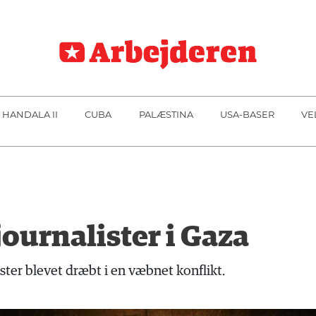
 HANDALA II
CUBA
PALÆSTINA
USA-BASER
VE
journalister i Gaza
ister blevet dræbt i en væbnet konflikt.