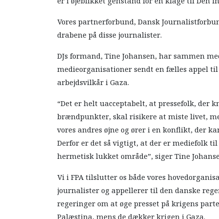
er i øjeblikket genstand for en klage til Den I
Vores partnerforbund, Dansk Journalistforbund
drabene på disse journalister.
DJs formand, Tine Johansen, har sammen med
medieorganisationer sendt en fælles appel til 
arbejdsvilkår i Gaza.
“Det er helt uacceptabelt, at pressefolk, der k
brændpunkter, skal risikere at miste livet, men
vores andres øjne og ører i en konflikt, der k
Derfor er det så vigtigt, at der er mediefolk ti
hermetisk lukket område”, siger Tine Johanse
Vi i FPA tilslutter os både vores hovedorganisa
journalister og appellerer til den danske rege
regeringer om at øge presset på krigens parter
Palæstina, mens de dækker krigen i Gaza.