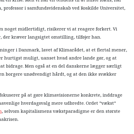
n, professor i samfundsvidenskab ved Roskilde Universitet,
 noget midlertidigt, risikerer vi at reagere forkert. Vi
 der kræver langsigtet omstilling, tilføjer han.
inger i Danmark, lavet af Klimarådet, at et flertal mener,
 hurtigst muligt, uanset hvad andre lande gør, og at
 at bidrage. Men også at en del danskerne lægger særligt
gen borgere unødvendigt hårdt, og at den ikke svækker
okuserer på at gøre klimavisionerne konkrete, inddrage
imavenlige hverdagsvalg mere udbredte. Ordet ”vækst”
n
, selvom kapitalismens vækstparadigme er den største
makrisen.