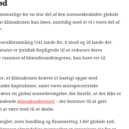
ød
nsvarlige for en stor del af den menneskeskabte globale
at klimakrisen kan løses, samtidig med at vi i vores del af
”.
Generalforsamling (141 lande for, 8 imod og 28 lande der
 stater er juridisk forpligtede til at reducere deres
r rammes af klimaforandringerne, kan have ret til
ner, at klimakrisen kræver et hastigt opgør med
piske kapitalisme, samt vores antropocentriske
æver en global massebevægelse, der forstår, at der ikke er
r nølende
klimakonferencer
– der kommer til at gøre
i at være med til at skabe.
ngler, men handling og finansiering. I det globale syd,