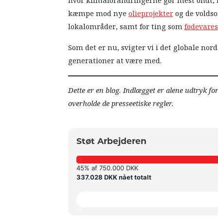
hvor klimaforandringerne gør mest ondt, f
kæmpe mod nye
olieprojekter
og de vold
lokalområder, samt for ting som
fødevare
Som det er nu, svigter vi i det globale no
generationer at være med.
Dette er en blog. Indlægget er alene udtryk fo
overholde de presseetiske regler.
Støt Arbejderen
45% af 750.000 DKK
337.028 DKK nået totalt