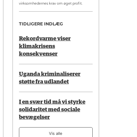
virksomhedernes krav om øget profit.
TIDLIGERE INDLÆG
Rekordvarme viser
klimakrisens
konsekvenser
Uganda kriminaliserer
støtte fra udlandet
I en svær tid må vi styrke
solidaritet med sociale
bevægelser
Vis alle