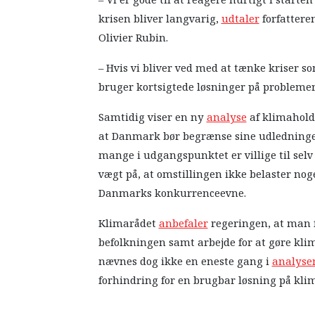
krisen bliver langvarig,
udtaler
forfattere
Olivier Rubin.
– Hvis vi bliver ved med at tænke kriser som
bruger kortsigtede løsninger på problemer,
Samtidig viser en ny
analyse
af klimaholdn
at Danmark bør begrænse sine udledninger
mange i udgangspunktet er villige til selv
vægt på, at omstillingen ikke belaster no
Danmarks konkurrenceevne.
Klimarådet
anbefaler
regeringen, at man f
befolkningen samt arbejde for at gøre kl
nævnes dog ikke en eneste gang i
analyse
forhindring for en brugbar løsning på kli