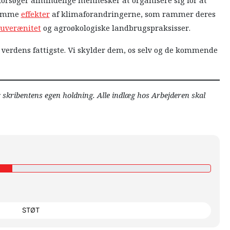
orsøger almindelige mennesker at organisere sig for at
somme
effekter
af klimaforandringerne, som rammer deres
suverænitet
og agroøkologiske landbrugspraksisser.
rd verdens fattigste. Vi skylder dem, os selv og de kommende
r skribentens egen holdning. Alle indlæg hos Arbejderen skal
STØT