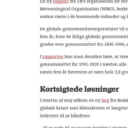
En ny
rapport
fra FN’s organisation for me
Meteorological Organization (WMO), beskriv
endnu værre i de kommende måneder og å
De globale gennemsnitstemperaturer vil sa
fem år, hvor de årlige globale gennemsnit
grader over gennemsnittet fra 1850-1900,
I
rapporten
kan man desuden læse, at temp
gennemsnittet for 1991-2020 i næsten alle
næste fem år forventes at være hele 2,8 g
Kortsigtede løsninger
I starten af maj udkom en ny
bog
fra Roski
globale kriser som klimakrisen er langvar
indrettet til at håndtere.
– Vi er gode til at reagere hurtigt i starte