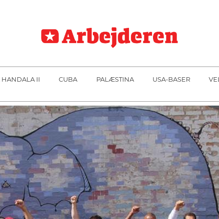
 HANDALA II
CUBA
PALÆSTINA
USA-BASER
VE