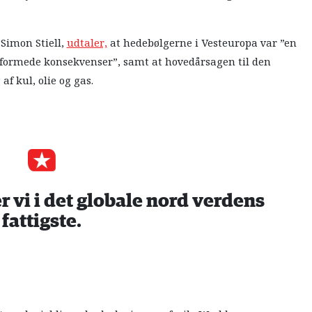
Simon Stiell,
udtaler,
at hedebølgerne i Vesteuropa var ”en
formede konsekvenser”, samt at hovedårsagen til den
f kul, olie og gas.
r vi i det globale nord verdens
fattigste.