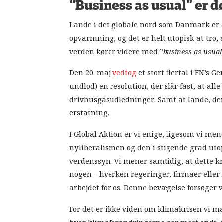
“Business as usual” er d
Lande i det globale nord som Danmark er a
opvarmning, og det er helt utopisk at tro, 
verden kører videre med ”
business as usual
Den 20. maj
vedtog
et stort flertal i FN’s 
undlod) en resolution, der slår fast, at alle
drivhusgasudledninger. Samt at lande, de
erstatning.
I Global Aktion er vi enige, ligesom vi me
nyliberalismen og den i stigende grad uto
verdenssyn. Vi mener samtidig, at dette kr
nogen – hverken regeringer, firmaer elle
arbejdet for os. Denne bevægelse forsøger v
For det er ikke viden om klimakrisen vi ma