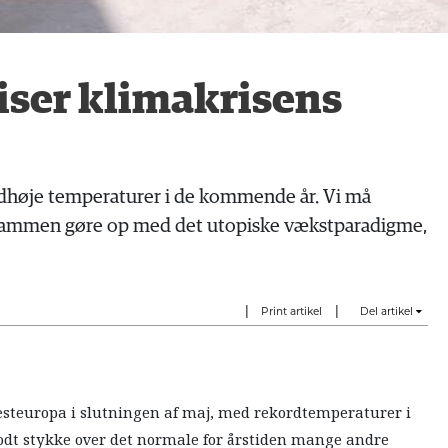
ser klimakrisens
høje temperaturer i de kommende år. Vi må
g sammen gøre op med det utopiske vækstparadigme,
|
|
Print artikel
Del artikel
Vesteuropa i slutningen af maj, med rekordtemperaturer i
odt stykke over det normale for årstiden mange andre