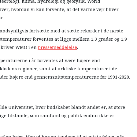
teorologi, klima, hydrologi og geofysik, World
er, hvordan vi kan forvente, at det varme vejr bliver
r.
ndsynligvis fortsætte med at sætte rekorder i de næste
stemperaturer forventes at ligge mellem 1,3 grader og 1,9
 skriver WMO i en
pressemeddelelse
.
eraturerne i år forventes at være højere end
 klodens regioner, samt at arktiske temperaturer i de
rader højere end gennemsnitstemperaturerne for 1991-2020.
lde Universitet, hvor budskabet blandt andet er, at store
ige tilstande, som samfund og politik endnu ikke er
n af en krise. Men vi har en tendens til at miste fokus, når