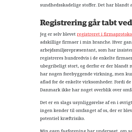
sundhedsskadelige stoffer. Det har blandt 
Registrering går tabt ve
Jeg er selv blevet
registreret i firmaprotoko
adskillige firmaer i min branche. Hver gang
arbejdsmiljørepræsentant, som har insistere
registreres hundredvis i de enkelte firmaer
ubegribeligt stort, og derfor er der blandt
har nogen forebyggende virkning, men kun
aflad for de enkelte virksomheder. Fordi de
Danmark ikke har noget overblik over omf
Det er en slags usynliggørelse af en i øvri
ingen kender til omfanget af os, der er ble
potentiel kræftrisiko.
Min egen fagforening har undersøgt, om sa