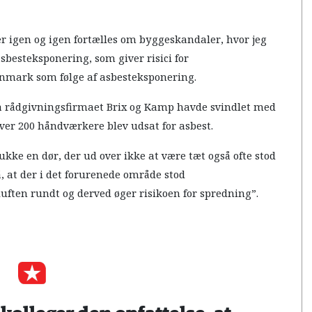
er igen og igen fortælles om byggeskandaler, hvor jeg
sbesteksponering, som giver risici for
anmark som følge af asbesteksponering.
fra rådgivningsfirmaet Brix og Kamp havde svindlet med
Over 200 håndværkere blev udsat for asbest.
kke en dør, der ud over ikke at være tæt også ofte stod
, at der i det forurenede område stod
luften rundt og derved øger risikoen for spredning”.