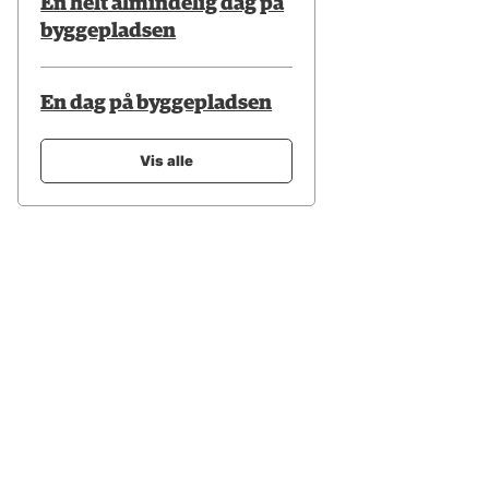
En helt almindelig dag på
byggepladsen
En dag på byggepladsen
Vis alle