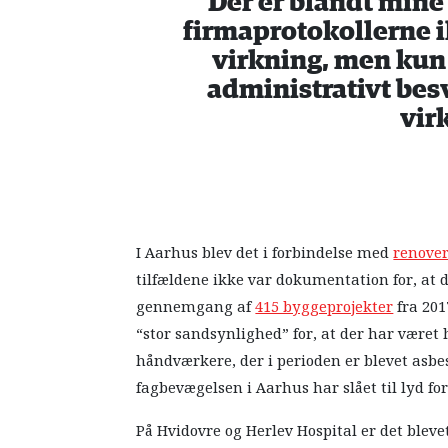
Der er blandt mine 
firmaprotokollerne 
virkning, men kun 
administrativt besv
vir
I Aarhus blev det i forbindelse med
renover
tilfældene ikke var dokumentation for, at d
gennemgang af
415 byggeprojekter
fra 201
“stor sandsynlighed” for, at der har være
håndværkere, der i perioden er blevet asbe
fagbevægelsen i Aarhus har slået til lyd for
På Hvidovre og Herlev Hospital er det blev