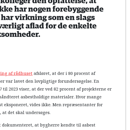
kolleger den opfattelse, at
ikke har nogen forebyggende
har virkning som en slags
ærligt aflad for de enkelte
ksomheder.
ing af rådhuset
afsløret, at der i 80 procent af
er var lavet den lovpligtige forundersøgelse. En
7 til 2023 viser, at der ved 82 procent af projekterne er
t håndteret asbestholdige materialer. Hvor mange
st eksponeret, vides ikke. Men repræsentanter for
, at det skal undersøges.
et dokumenteret, at bygherre kendte til asbest