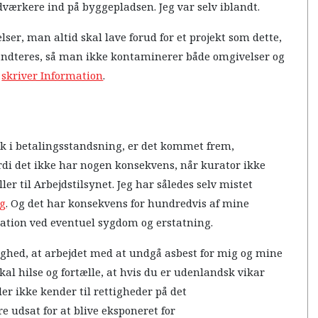
værkere ind på byggepladsen. Jeg var selv iblandt.
lser, man altid skal lave forud for et projekt som dette,
håndteres, så man ikke kontaminerer både omgivelser og
,
skriver Information
.
ik i betalingsstandsning, er det kommet frem,
rdi det ikke har nogen konsekvens, når kurator ikke
ler til Arbejdstilsynet. Jeg har således selv mistet
ng
. Og det har konsekvens for hundredvis af mine
ation ved eventuel sygdom og erstatning.
ghed, at arbejdet med at undgå asbest for mig og mine
skal hilse og fortælle, at hvis du er udenlandsk vikar
ler ikke kender til rettigheder på det
 udsat for at blive eksponeret for