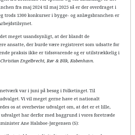
anchen fra maj 2024 til maj 2025 så er der overdraget i
. Og trods 1300 konkurser i bygge- og anlægsbranchen er
 Arbejdstilsynet.
det meget usandsynligt, at der blandt de
e ansatte, der burde være registreret som udsatte for
nde praksis ikke er tidssvarende og er utilstrækkelig i
”
Christian Engelbrecht, Rør & Blik, K
ø
benhavn
.
etværk var i juni på besøg i Folketinget. Til
sudvalget. Vi vil meget gerne have et nationalt
des os at overbevise udvalget om, at det er et lille,
Og udvalget har derfor med baggrund i vores foretræde
sminister Ane Halsboe-Jørgensen (S):