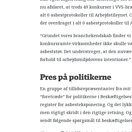
nu afsløret, at trods 49 konkurser i VVS-br
alt 0 asbestprotokoller til Arbejdstilsynet
der overdraget i alt 0 asbestprotokoller til
“Grundet vores branchekendskab finder vi 
konkursramte virksomheder ikke skulle vær
asbeststøv. Det understreger, at den nuvære
forhold til arbejdsmiljølovens intentioner.
Pres på politikerne
En gruppe af tillidsrepræsentanter fra mit n
“foretræde” for politikerne i Beskæftigelse
register for asbesteksponering. Og det lykke
men vigtigt skridt i den rigtige retning. 
sendt følgende spørgsmål til beskæftigelse