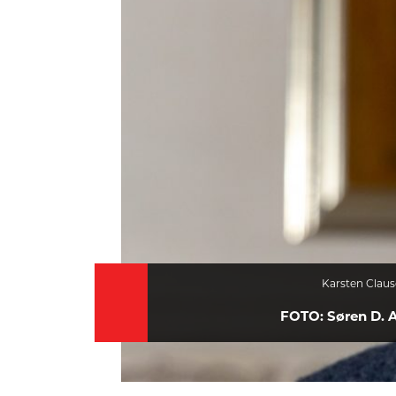
HISTORIE
TEORI
Karsten Claus
FOTO: Søren D. 