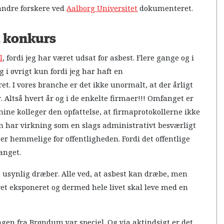
andre forskere ved
Aalborg Universitet
dokumenteret.
d konkurs
l
, fordi jeg har været udsat for asbest. Flere gange og i
 i øvrigt kun fordi jeg har haft en
t. I vores branche er det ikke unormalt, at der årligt
. Altså hvert år og i de enkelte firmaer!!! Omfanget er
 mine kolleger den opfattelse, at firmaprotokollerne ikke
 har virkning som en slags administrativt besværligt
 er hemmelige for offentligheden. Fordi det offentlige
anget.
gt usynlig dræber. Alle ved, at asbest kan dræbe, men
vet eksponeret og dermed hele livet skal leve med en
gen fra Brøndum var speciel. Og via aktindsigt er det