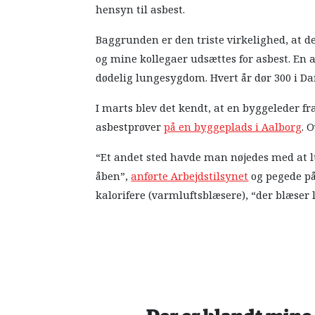
hensyn til asbest.
Baggrunden er den triste virkelighed, at d
og mine kollegaer udsættes for asbest. En a
dødelig lungesygdom. Hvert år dør 300 i D
I marts blev det kendt, at en byggeleder 
asbestprøver
på en byggeplads i Aalborg
. 
“Et andet sted havde man nøjedes med at lu
åben”,
anførte Arbejdstilsynet
og pegede på
kalorifere (varmluftsblæsere), “der blæser 