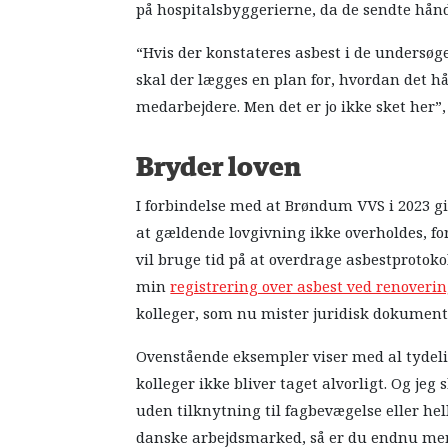
på hospitalsbyggerierne, da de sendte hånd
“Hvis der konstateres asbest i de undersøge
skal der lægges en plan for, hvordan det 
medarbejdere. Men det er jo ikke sket her”
Bryder loven
I forbindelse med at Brøndum VVS i 2023 g
at gældende lovgivning ikke overholdes, fo
vil bruge tid på at overdrage asbestprotokol
min
registrering over asbest ved renoveri
kolleger, som nu mister juridisk dokument
Ovenstående eksempler viser med al tydeli
kolleger ikke bliver taget alvorligt. Og jeg 
uden tilknytning til fagbevægelse eller hel
danske arbejdsmarked, så er du endnu mere