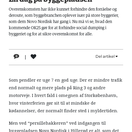
LÆSER
Overenskomsten har ikke kunnet forhindre den forråelse og
TIL
deroute, som byggebranchen oplever især på store byggerier,
LÆSER
som dem Novo Nordisk har gang i. Nu må vi se, hvad den
kommende OK25 gør for at forhindre social dumping i
NAVNE
byggeriet og for at sikre overenskomst for alle.
HISTORIE
TEORI
|
Del artikel
0
OM
ARBEJDEREN
Som pendler er uge 7 en god uge. Der er mindre trafik
end normalt og mere plads på Ring 3 og andre
motorveje. I hvert fald i omegnen af Storkøbenhavn,
hvor vinterferien gør sit til at mindske de
kødannelser, der normalt finder sted i myldertiden.
Men ved “persillehakkeren” ved indgangen til
byggepladsen Novo Nordisk i Hillerød er alt, som det