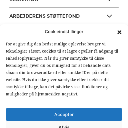
ARBEJDERENS STØTTEFOND
Cookieindstillinger
ANSVARSHAVENDE REDAKTØR
For at give dig den bedst mulige oplevelse bruger vi
teknologier såsom cookies til at lagre og/eller få adgang til
OM ARBEJDEREN
enhedsoplysninger. Når du giver samtykke til disse
teknologier, giver du os mulighed for at behandle data
RSS FEEDS
SOUNDCLOUD
såsom din browseradfærd eller unikke ID’er på dette
website. Hvis du ikke giver samtykke eller trækker dit
samtykke tilbage, kan det påvirke visse funktioner og
FØLG ARBEJDEREN
muligheder på hjemmesiden negativt.
|
|
Accepter
Afvis