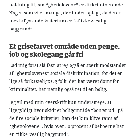
holdning til, om “ghettolovene” er diskriminerende.
Noget, som vi er mange, der finder oplagt, da deres
mest afgørende kriterium er “af ikke-vestlig
baggrund”.
Et grisefarvet område uden penge,
job og skolegang går fri
Lad mig først slå fast, at jeg også er stærk modstander
af “ghettolovenes” sociale diskrimination, for det er
lige så forkasteligt: Og folk, der har været dømt for
kriminalitet, har nemlig også ret til en bolig.
Jeg vil med min overskrift kun understrege, at
ligegyldigt hvor skidt et boligområde “bon’er ud” på
de fire sociale kriterier, kan det kun blive ramt af
“ghettolovene”, hvis over 50 procent af beboerne har
en “ikke-vestlig baggrund”.