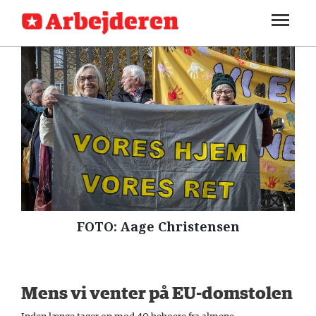
SEKTIONER
ARBEJDEREN
SOUNDCLOUD
LOG IND
ABONNER
MENER
FAGLIGT
INDLAND
UDLAND
KULTUR
FOTO: Aage Christensen
KALENDER
BLOGS
Mens vi venter på EU-domstolen
DEBAT