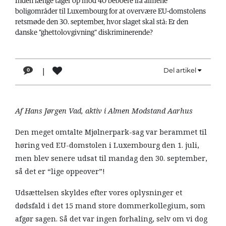
Inden længe tager op mod 40 beboere fra almene
LÆSER
boligområder til Luxembourg for at overvære EU-domstolens
TIL
retsmøde den 30. september, hvor slaget skal stå: Er den
LÆSER
danske "ghettolovgivning" diskriminerende?
NAVNE
|
Del artikel
0
HISTORIE
TEORI
Af Hans Jørgen Vad, aktiv i Almen Modstand Aarhus
OM
ARBEJDEREN
Den meget omtalte Mjølnerpark-sag var berammet til
høring ved EU-domstolen i Luxembourg den 1. juli,
men blev senere udsat til mandag den 30. september,
så det er “lige oppeover”!
Udsættelsen skyldes efter vores oplysninger et
dødsfald i det 15 mand store dommerkollegium, som
afgør sagen. Så det var ingen forhaling, selv om vi dog