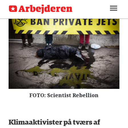
SEKTIONER
ARBEJDEREN
SOUNDCLOUD
LOG IND
ABONNER
MENER
FAGLIGT
INDLAND
UDLAND
KULTUR
FOTO: Scientist Rebellion
KALENDER
BLOGS
DEBAT
Klimaaktivister på tværs af