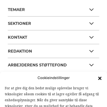
TEMAER
SEKTIONER
KONTAKT
REDAKTION
ARBEJDERENS STØTTEFOND
Cookieindstillinger
ANSVARSHAVENDE REDAKTØR
For at give dig den bedst mulige oplevelse bruger vi
teknologier såsom cookies til at lagre og/eller få adgang til
OM ARBEJDEREN
enhedsoplysninger. Når du giver samtykke til disse
teknologier, giver du os mulighed for at behandle data