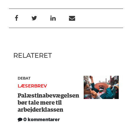
RELATERET
DEBAT
LÆSERBREV
Palæstinabevægelsen
bør tale mere til
arbejderklassen
0 kommentarer