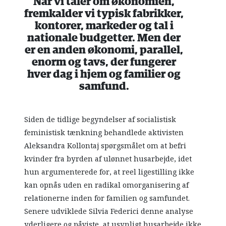
Når vi taler om økonomien,
fremkalder vi typisk fabrikker,
kontorer, markeder og tal i
nationale budgetter. Men der
er en anden økonomi, parallel,
enorm og tavs, der fungerer
hver dag i hjem og familier og
samfund.
Siden de tidlige begyndelser af socialistisk
feministisk tænkning behandlede aktivisten
Aleksandra Kollontaj spørgsmålet om at befri
kvinder fra byrden af ulønnet husarbejde, idet
hun argumenterede for, at reel ligestilling ikke
kan opnås uden en radikal omorganisering af
relationerne inden for familien og samfundet.
Senere udviklede Silvia Federici denne analyse
yderligere og påviste, at usynligt husarbejde ikke