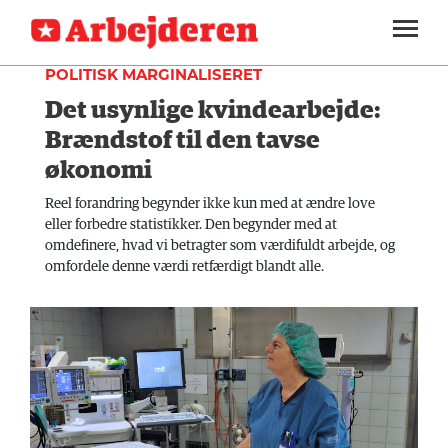
TEORI
SEKTIONER
POLITISK MARGINALISERET
Det usynlige kvindearbejde:
ARBEJDEREN
SOUNDCLOUD
LOG IND
ABONNER
MENER
Brændstof til den tavse
økonomi
FAGLIGT
Reel forandring begynder ikke kun med at ændre love
INDLAND
eller forbedre statistikker. Den begynder med at
omdefinere, hvad vi betragter som værdifuldt arbejde, og
UDLAND
omfordele denne værdi retfærdigt blandt alle.
KULTUR
KALENDER
BLOGS
DEBAT