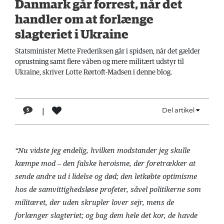
Danmark går forrest, når det
LÆSER
handler om at forlænge
TIL
LÆSER
slagteriet i Ukraine
Statsminister Mette Frederiksen går i spidsen, når det gælder
NAVNE
oprustning samt flere våben og mere militært udstyr til
HISTORIE
Ukraine, skriver Lotte Rørtoft-Madsen i denne blog.
TEORI
OM
|
Del artikel
5
ARBEJDEREN
“Nu vidste jeg endelig, hvilken modstander jeg skulle
kæmpe mod – den falske heroisme, der foretrækker at
sende andre ud i lidelse og død; den letkøbte optimisme
hos de samvittighedsløse profeter, såvel politikerne som
militæret, der uden skrupler lover sejr, mens de
forlænger slagteriet; og bag dem hele det kor, de havde