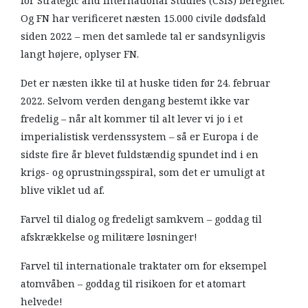
for Strategic and International Studies (CSIS) beregnet.
Og FN har verificeret næsten 15.000 civile dødsfald
siden 2022 – men det samlede tal er sandsynligvis
langt højere, oplyser FN.
Det er næsten ikke til at huske tiden før 24. februar
2022. Selvom verden dengang bestemt ikke var
fredelig – når alt kommer til alt lever vi jo i et
imperialistisk verdenssystem – så er Europa i de
sidste fire år blevet fuldstændig spundet ind i en
krigs- og oprustningsspiral, som det er umuligt at
blive viklet ud af.
Farvel til dialog og fredeligt samkvem – goddag til
afskrækkelse og militære løsninger!
Farvel til internationale traktater om for eksempel
atomvåben – goddag til risikoen for et atomart
helvede!