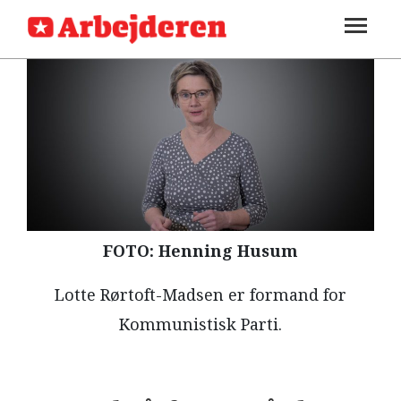
SEKTIONER
ARBEJDEREN
SOUNDCLOUD
LOG IND
ABONNER
MENER
FAGLIGT
INDLAND
UDLAND
FOTO: Henning Husum
KULTUR
Lotte Rørtoft-Madsen er formand for
KALENDER
Kommunistisk Parti.
BLOGS
DEBAT