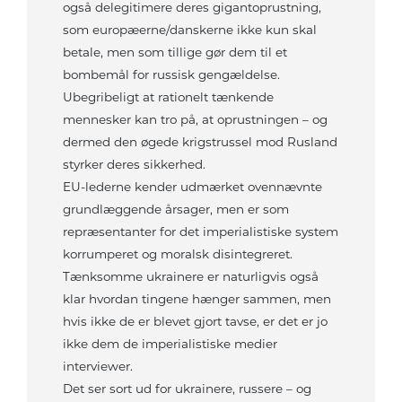
også delegitimere deres gigantoprustning,
som europæerne/danskerne ikke kun skal
betale, men som tillige gør dem til et
bombemål for russisk gengældelse.
Ubegribeligt at rationelt tænkende
mennesker kan tro på, at oprustningen – og
dermed den øgede krigstrussel mod Rusland
styrker deres sikkerhed.
EU-lederne kender udmærket ovennævnte
grundlæggende årsager, men er som
repræsentanter for det imperialistiske system
korrumperet og moralsk disintegreret.
Tænksomme ukrainere er naturligvis også
klar hvordan tingene hænger sammen, men
hvis ikke de er blevet gjort tavse, er det er jo
ikke dem de imperialistiske medier
interviewer.
Det ser sort ud for ukrainere, russere – og