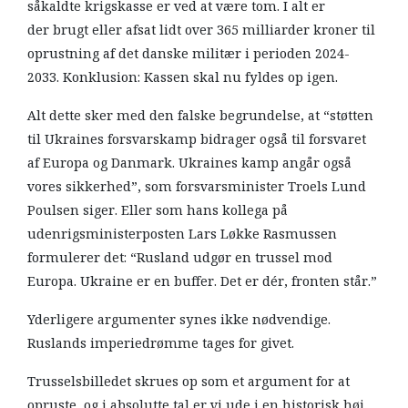
såkaldte krigskasse er ved at være tom. I alt er
der brugt eller afsat lidt over 365 milliarder kroner til
oprustning af det danske militær i perioden 2024-
2033. Konklusion: Kassen skal nu fyldes op igen.
Alt dette sker med den falske begrundelse, at “støtten
til Ukraines forsvarskamp bidrager også til forsvaret
af Europa og Danmark. Ukraines kamp angår også
vores sikkerhed”, som forsvarsminister Troels Lund
Poulsen siger. Eller som hans kollega på
udenrigsministerposten Lars Løkke Rasmussen
formulerer det: “Rusland udgør en trussel mod
Europa. Ukraine er en buffer. Det er dér, fronten står.”
Yderligere argumenter synes ikke nødvendige.
Ruslands imperiedrømme tages for givet.
Trusselsbilledet skrues op som et argument for at
opruste, og i absolutte tal er vi ude i en historisk høj