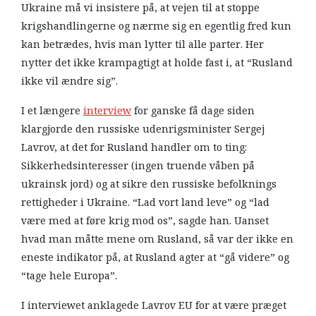
Ukraine må vi insistere på, at vejen til at stoppe
krigshandlingerne og nærme sig en egentlig fred kun
kan betrædes, hvis man lytter til alle parter. Her
nytter det ikke krampagtigt at holde fast i, at “Rusland
ikke vil ændre sig”.
I et længere
interview
for ganske få dage siden
klargjorde den russiske udenrigsminister Sergej
Lavrov, at det for Rusland handler om to ting:
Sikkerhedsinteresser (ingen truende våben på
ukrainsk jord) og at sikre den russiske befolknings
rettigheder i Ukraine. “Lad vort land leve” og “lad
være med at føre krig mod os”, sagde han. Uanset
hvad man måtte mene om Rusland, så var der ikke en
eneste indikator på, at Rusland agter at “gå videre” og
“tage hele Europa”.
I interviewet anklagede Lavrov EU for at være præget