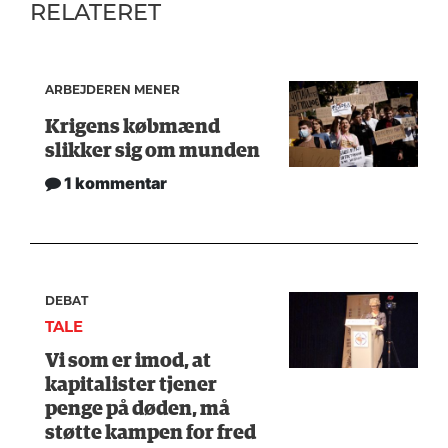
RELATERET
ARBEJDEREN MENER
Krigens købmænd
slikker sig om munden
1 kommentar
DEBAT
TALE
Vi som er imod, at
kapitalister tjener
penge på døden, må
støtte kampen for fred