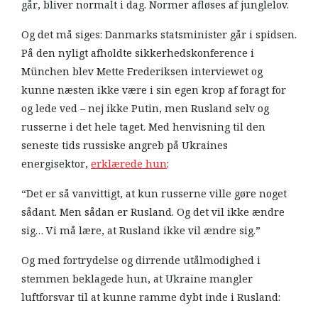
går, bliver normalt i dag. Normer afløses af junglelov.
Og det må siges: Danmarks statsminister går i spidsen.
På den nyligt afholdte sikkerhedskonference i
München blev Mette Frederiksen interviewet og
kunne næsten ikke være i sin egen krop af foragt for
og lede ved – nej ikke Putin, men Rusland selv og
russerne i det hele taget. Med henvisning til den
seneste tids russiske angreb på Ukraines
energisektor,
erklærede hun
:
“Det er så vanvittigt, at kun russerne ville gøre noget
sådant. Men sådan er Rusland. Og det vil ikke ændre
sig… Vi må lære, at Rusland ikke vil ændre sig.”
Og med fortrydelse og dirrende utålmodighed i
stemmen beklagede hun, at Ukraine mangler
luftforsvar til at kunne ramme dybt inde i Rusland: