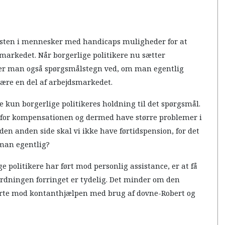
esten i mennesker med handicaps muligheder for at
markedet. Når borgerlige politikere nu sætter
ller man også spørgsmålstegn ved, om man egentlig
ære en del af arbejdsmarkedet.
kke kun borgerlige politikeres holdning til det spørgsmål.
ale for kompensationen og dermed have større problemer i
en anden side skal vi ikke have førtidspension, for det
 man egentlig?
politikere har ført mod personlig assistance, er at få
ordningen forringet er tydelig. Det minder om den
førte mod kontanthjælpen med brug af dovne-Robert og