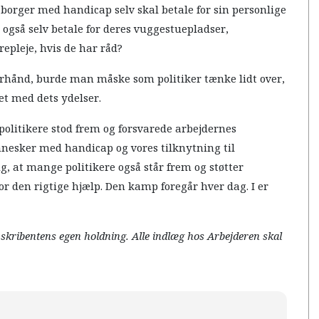
 borger med handicap selv skal betale for sin personlige
l også selv betale for deres vuggestuepladser,
epleje, hvis de har råd?
erhånd, burde man måske som politiker tænke lidt over,
t med dets ydelser.
politikere stod frem og forsvarede arbejdernes
nesker med handicap og vores tilknytning til
, at mange politikere også står frem og støtter
den rigtige hjælp. Den kamp foregår hver dag. I er
r skribentens egen holdning. Alle indlæg hos Arbejderen skal