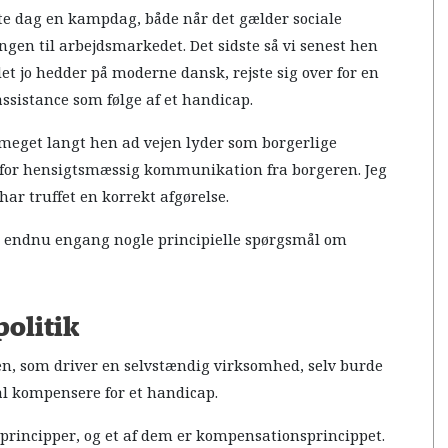
e dag en kampdag, både når det gælder sociale
gen til arbejdsmarkedet. Det sidste så vi senest hen
et jo hedder på moderne dansk, rejste sig over for en
 assistance som følge af et handicap.
m meget langt hen ad vejen lyder som borgerlige
lt for hensigtsmæssig kommunikation fra borgeren. Jeg
r truffet en korrekt afgørelse.
er endnu engang nogle principielle spørgsmål om
politik
ren, som driver en selvstændig virksomhed, selv burde
kal kompensere for et handicap.
principper, og et af dem er kompensationsprincippet.