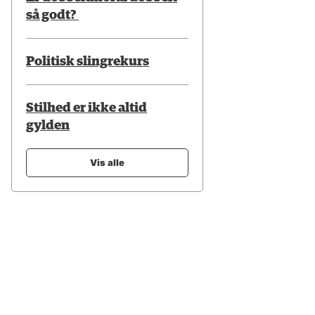
så godt?
Politisk slingrekurs
Stilhed er ikke altid
gylden
Vis alle