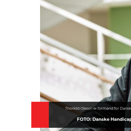
HISTORIE
TEORI
Thorkild Olesen er formand for Dans
FOTO: Danske Handicap