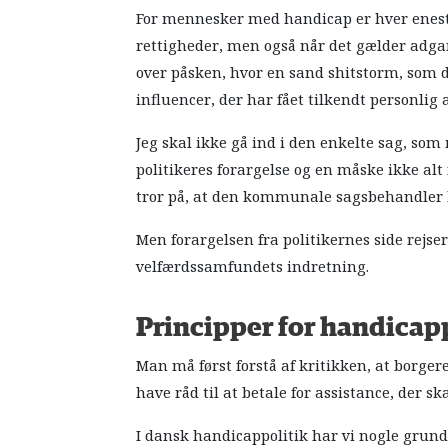
For mennesker med handicap er hver enest
rettigheder, men også når det gælder adgan
over påsken, hvor en sand shitstorm, som d
influencer, der har fået tilkendt personlig
Jeg skal ikke gå ind i den enkelte sag, so
politikeres forargelse og en måske ikke a
tror på, at den kommunale sagsbehandler ha
Men forargelsen fra politikernes side rejs
velfærdssamfundets indretning.
Principper for handicap
Man må først forstå af kritikken, at borge
have råd til at betale for assistance, der s
I dansk handicappolitik har vi nogle grund