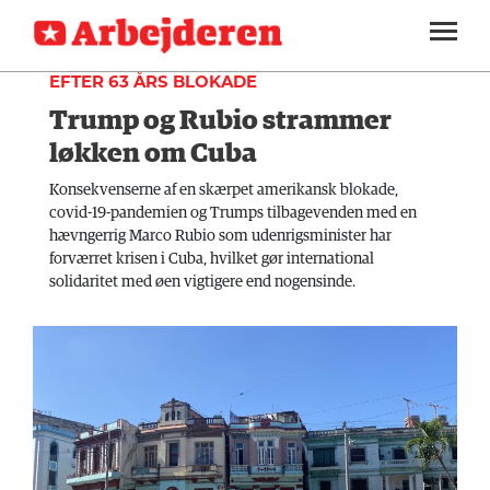
UDLAND
SEKTIONER
EFTER 63 ÅRS BLOKADE
Trump og Rubio strammer
ARBEJDEREN
SOUNDCLOUD
LOG IND
ABONNER
MENER
løkken om Cuba
FAGLIGT
Konsekvenserne af en skærpet amerikansk blokade,
covid-19-pandemien og Trumps tilbagevenden med en
INDLAND
hævngerrig Marco Rubio som udenrigsminister har
forværret krisen i Cuba, hvilket gør international
UDLAND
solidaritet med øen vigtigere end nogensinde.
KULTUR
KALENDER
BLOGS
DEBAT