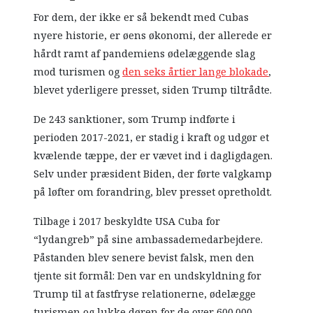
For dem, der ikke er så bekendt med Cubas
nyere historie, er øens økonomi, der allerede er
hårdt ramt af pandemiens ødelæggende slag
mod turismen og
den seks årtier lange blokade
,
blevet yderligere presset, siden Trump tiltrådte.
De 243 sanktioner, som Trump indførte i
perioden 2017-2021, er stadig i kraft og udgør et
kvælende tæppe, der er vævet ind i dagligdagen.
Selv under præsident Biden, der førte valgkamp
på løfter om forandring, blev presset opretholdt.
Tilbage i 2017 beskyldte USA Cuba for
“lydangreb” på sine ambassademedarbejdere.
Påstanden blev senere bevist falsk, men den
tjente sit formål: Den var en undskyldning for
Trump til at fastfryse relationerne, ødelægge
turismen og lukke døren for de over 600.000