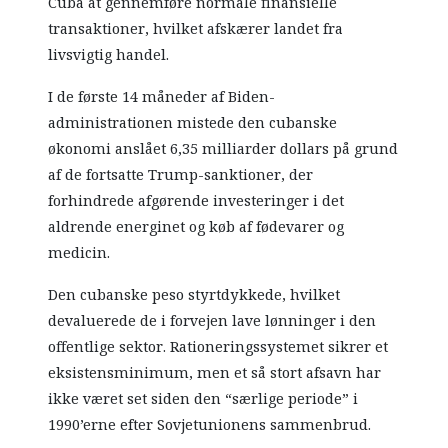
Cuba at gennemføre normale finansielle
transaktioner, hvilket afskærer landet fra
livsvigtig handel.
I de første 14 måneder af Biden-
administrationen mistede den cubanske
økonomi anslået 6,35 milliarder dollars på grund
af de fortsatte Trump-sanktioner, der
forhindrede afgørende investeringer i det
aldrende energinet og køb af fødevarer og
medicin.
Den cubanske peso styrtdykkede, hvilket
devaluerede de i forvejen lave lønninger i den
offentlige sektor. Rationeringssystemet sikrer et
eksistensminimum, men et så stort afsavn har
ikke været set siden den “særlige periode” i
1990’erne efter Sovjetunionens sammenbrud.