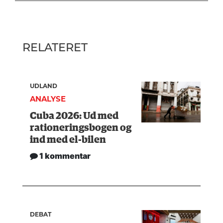
RELATERET
UDLAND
ANALYSE
Cuba 2026: Ud med
rationeringsbogen og
ind med el-bilen
1 kommentar
DEBAT