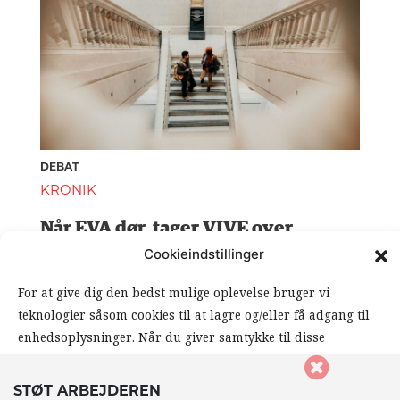
DEBAT
KRONIK
Når EVA dør, tager VIVE over
Cookieindstillinger
0 kommentarer
For at give dig den bedst mulige oplevelse bruger vi
teknologier såsom cookies til at lagre og/eller få adgang til
enhedsoplysninger. Når du giver samtykke til disse
teknologier, giver du os mulighed for at behandle data såsom
din browseradfærd eller unikke ID’er på dette website. Hvis
STØT ARBEJDEREN