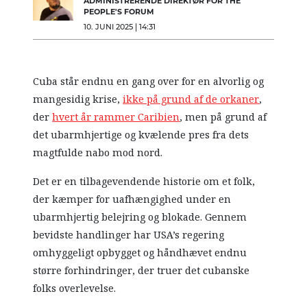
ADMINISTRERENDE DIREKTØR FOR THE
PEOPLE'S FORUM
10. JUNI 2025 | 14:31
Cuba står endnu en gang over for en alvorlig og
mangesidig krise,
ikke på grund af de orkaner
,
der
hvert år rammer Caribien
, men på grund af
det ubarmhjertige og kvælende pres fra dets
magtfulde nabo mod nord.
Det er en tilbagevendende historie om et folk,
der kæmper for uafhængighed under en
ubarmhjertig belejring og blokade. Gennem
bevidste handlinger har USA’s regering
omhyggeligt opbygget og håndhævet endnu
større forhindringer, der truer det cubanske
folks overlevelse.