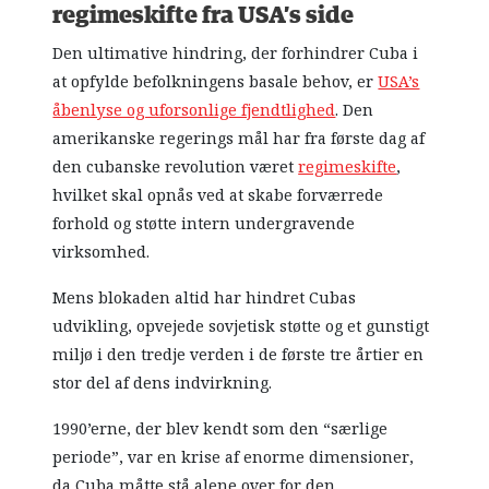
regimeskifte fra USA’s side
Den ultimative hindring, der forhindrer Cuba i
at opfylde befolkningens basale behov, er
USA’s
åbenlyse og uforsonlige fjendtlighed
. Den
amerikanske regerings mål har fra første dag af
den cubanske revolution været
regimeskifte
,
hvilket skal opnås ved at skabe forværrede
forhold og støtte intern undergravende
virksomhed.
Mens blokaden altid har hindret Cubas
udvikling, opvejede sovjetisk støtte og et gunstigt
miljø i den tredje verden i de første tre årtier en
stor del af dens indvirkning.
1990’erne, der blev kendt som den “særlige
periode”, var en krise af enorme dimensioner,
da Cuba måtte stå alene over for den