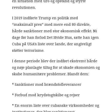
en situation med uro og opstand og styrte
revolutionen.
I 2019 indførte Trump en politik med
“maksimalt pres” med mere end 80 direkte,
hårde sanktioner med stor økonomisk effekt. Ni
dage før han forlod Det Hvide Hus, satte han igen
Cuba på USA’s liste over lande, der angiveligt
støtter terrorisme.
I denne periode blev der indført ekstremt hårde
og nøje planlagte tiltag for at skade økonomien og
skabe humanitære problemer. Blandt dem:
* Sanktioner mod brændstofleverancer
* Forbud mod krydstogtskibe og rejser
* En enorm liste over cubanske virksomheder og
institutioner, der blev sanktioneret