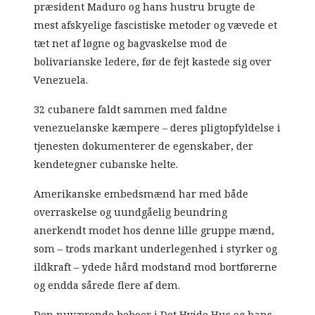
præsident Maduro og hans hustru brugte de
mest afskyelige fascistiske metoder og vævede et
tæt net af løgne og bagvaskelse mod de
bolivarianske ledere, før de fejt kastede sig over
Venezuela.
32 cubanere faldt sammen med faldne
venezuelanske kæmpere – deres pligtopfyldelse i
tjenesten dokumenterer de egenskaber, der
kendetegner cubanske helte.
Amerikanske embedsmænd har med både
overraskelse og uundgåelig beundring
anerkendt modet hos denne lille gruppe mænd,
som – trods markant underlegenhed i styrker og
ildkraft – ydede hård modstand mod bortførerne
og endda sårede flere af dem.
Den nuværende beboer i Det Hvide Hus og hans