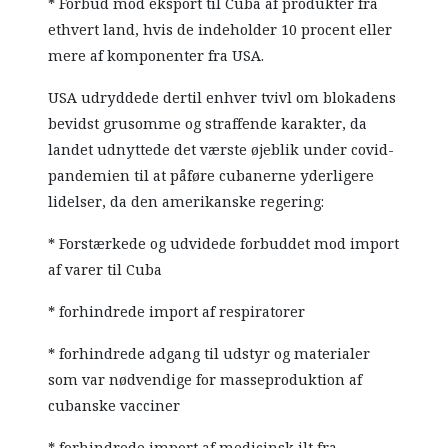
* Forbud mod eksport til Cuba af produkter fra
ethvert land, hvis de indeholder 10 procent eller
mere af komponenter fra USA.
USA udryddede dertil enhver tvivl om blokadens
bevidst grusomme og straffende karakter, da
landet udnyttede det værste øjeblik under covid-
pandemien til at påføre cubanerne yderligere
lidelser, da den amerikanske regering:
* Forstærkede og udvidede forbuddet mod import
af varer til Cuba
* forhindrede import af respiratorer
* forhindrede adgang til udstyr og materialer
som var nødvendige for masseproduktion af
cubanske vacciner
* forhindrede import af medicinsk ilt fra