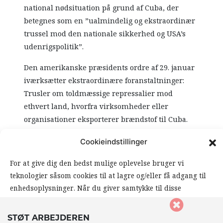
national nødsituation på grund af Cuba, der
betegnes som en ”ualmindelig og ekstraordinær
trussel mod den nationale sikkerhed og USA’s
udenrigspolitik”.
Den amerikanske præsidents ordre af 29. januar
iværksætter ekstraordinære foranstaltninger:
Trusler om toldmæssige repressalier mod
ethvert land, hvorfra virksomheder eller
organisationer eksporterer brændstof til Cuba.
Dette udgør i praksis en total energiblokade, der
Cookieindstillinger
føjes til den allerede skærpede økonomiske
blokade og dens akkumulerede virkninger
For at give dig den bedst mulige oplevelse bruger vi
gennem mere end 60 år.
teknologier såsom cookies til at lagre og/eller få adgang til
enhedsoplysninger. Når du giver samtykke til disse
Det er en krigshandling. Det svarer til en
teknologier, giver du os mulighed for at behandle data såsom
maritim blokade, som i folkeretten klassificeres
din browseradfærd eller unikke ID’er på dette website. Hvis
som en krigshandling.
STØT ARBEJDEREN