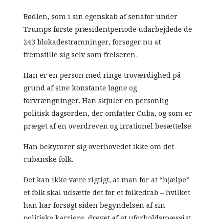
Bødlen, som i sin egenskab af senator under
Trumps første præsidentperiode udarbejdede de
243 blokadestramninger, forsøger nu at
fremstille sig selv som frelseren.
Han er en person med ringe troværdighed på
grund af sine konstante løgne og
forvrængninger. Han skjuler en personlig
politisk dagsorden, der omfatter Cuba, og som er
præget af en overdreven og irrationel besættelse.
Han bekymrer sig overhovedet ikke om det
cubanske folk.
Det kan ikke være rigtigt, at man for at “hjælpe”
et folk skal udsætte det for et folkedrab – hvilket
han har forsøgt siden begyndelsen af sin
politiske karriere, drevet af et uforholdsmæssigt