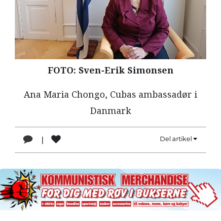
LÆSER
TIL
LÆSER
NAVNE
FOTO: Sven-Erik Simonsen
HISTORIE
Ana Maria Chongo, Cubas ambassadør i
TEORI
Danmark
OM
ARBEJDEREN
|
Del artikel
1