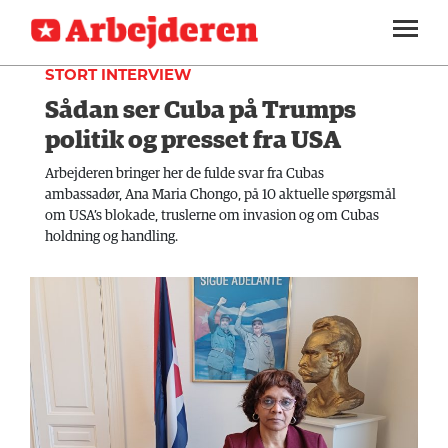
UDLAND
SEKTIONER
STORT INTERVIEW
Sådan ser Cuba på Trumps
ARBEJDEREN
SOUNDCLOUD
LOG IND
ABONNER
MENER
politik og presset fra USA
FAGLIGT
Arbejderen bringer her de fulde svar fra Cubas
ambassadør, Ana Maria Chongo, på 10 aktuelle spørgsmål
INDLAND
om USA’s blokade, truslerne om invasion og om Cubas
holdning og handling.
UDLAND
KULTUR
KALENDER
BLOGS
DEBAT