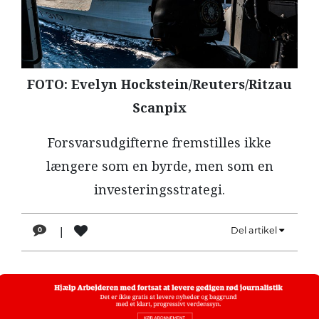
LÆSER
TIL
LÆSER
NAVNE
FOTO: Evelyn Hockstein/Reuters/Ritzau
HISTORIE
Scanpix
TEORI
Forsvarsudgifterne fremstilles ikke
OM
længere som en byrde, men som en
ARBEJDEREN
investeringsstrategi.
|
Del artikel
0