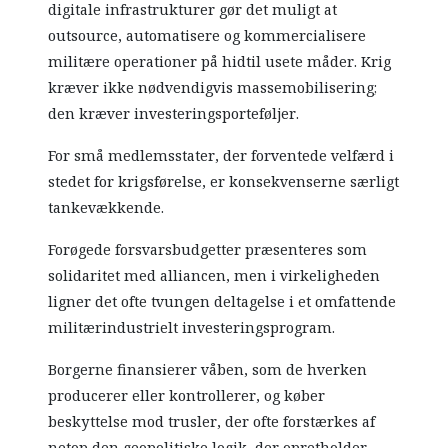
digitale infrastrukturer gør det muligt at
outsource, automatisere og kommercialisere
militære operationer på hidtil usete måder. Krig
kræver ikke nødvendigvis massemobilisering;
den kræver investeringsporteføljer.
For små medlemsstater, der forventede velfærd i
stedet for krigsførelse, er konsekvenserne særligt
tankevækkende.
Forøgede forsvarsbudgetter præsenteres som
solidaritet med alliancen, men i virkeligheden
ligner det ofte tvungen deltagelse i et omfattende
militærindustrielt investeringsprogram.
Borgerne finansierer våben, som de hverken
producerer eller kontrollerer, og køber
beskyttelse mod trusler, der ofte forstærkes af
netop den geopolitiske logik, der opretholder