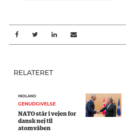
RELATERET
INDLAND
GENUDGIVELSE
NATO står i vejen for
dansk nej til
atomvåben