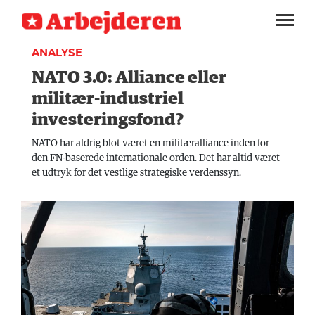
UDLAND
SEKTIONER
ANALYSE
NATO 3.0: Alliance eller
ARBEJDEREN
SOUNDCLOUD
LOG IND
ABONNER
MENER
militær-industriel
investeringsfond?
FAGLIGT
NATO har aldrig blot været en militæralliance inden for
INDLAND
den FN-baserede internationale orden. Det har altid været
et udtryk for det vestlige strategiske verdenssyn.
UDLAND
KULTUR
KALENDER
BLOGS
DEBAT