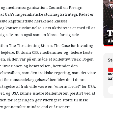
k og medlemsorganisation, Council on Foreign
 af USA’s imperialistiske stormagtsstrategi. Rådet er
ske kapitalistiske herskende klasses
g konsensusdannelse. Dets aktiviteter er med til at
ig selv, men også som en klasse for sig selv.
titlen The Threatening Storm: The Case for Invading
arbejdere. Et dusin CFR-medlemmer og -ledere læste
n, så den var på en måde et kollektivt værk. Bogen
St
re invasionen og besættelsen, herunder den
lsesvåben, som den irakiske regering, som det viste
45
337
gt for masseødelæggelsesvåben blev det i denne
tagelse af Irak ville være en “enorm fordel” for USA,
ikret, og USA kunne ændre Mellemøsten positivt ved at
n for regeringen gav yderligere støtte til disse
lev gennemført mindre end et år senere.