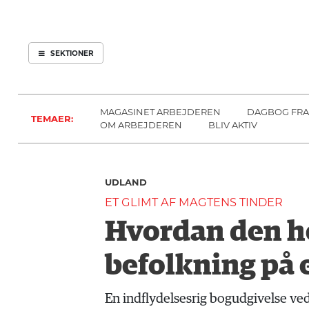
ARBEJDEREN
SOUNDCLOUD
ABONNER
LOG IND
SEKTIONER
MENER
SEKTIONER
FAGLIGT
OM
INDLAND
ARBEJDEREN
MAGASINET ARBEJDEREN
DAGBOG FRA
TEMAER:
UDLAND
OM ARBEJDEREN
BLIV AKTIV
KULTUR
KALENDER
UDLAND
BLOGS
ET GLIMT AF MAGTENS TINDER
DEBAT
Hvordan den he
LÆSER
TIL
befolkning på 
LÆSER
NAVNE
En indflydelsesrig bogudgivelse ve