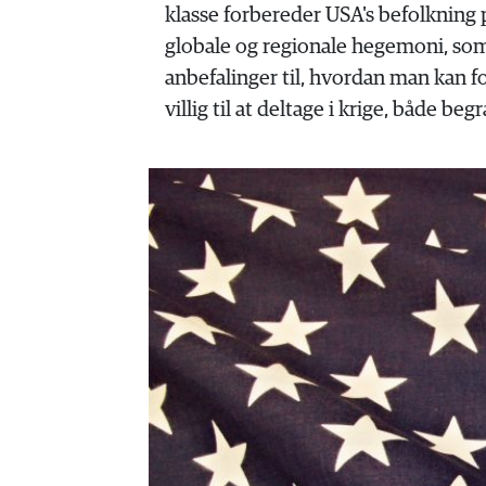
HISTORIE
klasse forbereder USA's befolkning p
TEORI
globale og regionale hegemoni, som 
anbefalinger til, hvordan man kan f
villig til at deltage i krige, både 