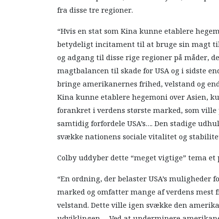
fra disse tre regioner.
“Hvis en stat som Kina kunne etablere hegemo
betydeligt incitament til at bruge sin magt ti
og adgang til disse rige regioner på måder, de
magtbalancen til skade for USA og i sidste en
bringe amerikanernes frihed, velstand og endd
Kina kunne etablere hegemoni over Asien, ku
forankret i verdens største marked, som vill
samtidig forfordele USA’s…. Den stadige udhul
svække nationens sociale vitalitet og stabilite
Colby uddyber dette “meget vigtige” tema et
“En ordning, der belaster USA’s muligheder f
marked og omfatter mange af verdens mest fr
velstand. Dette ville igen svække den amerik
udviklingen…. Ved at underminere amerikaner