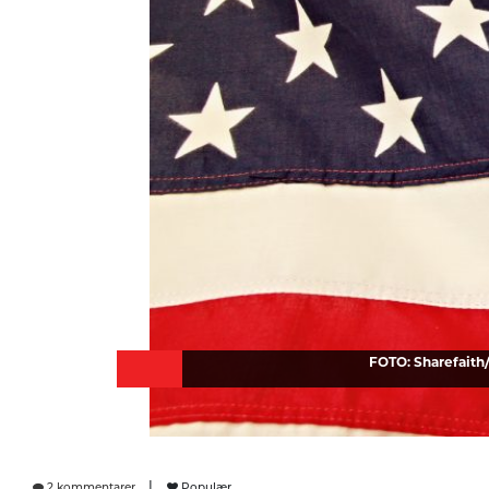
FOTO: Sharefaith
|
2 kommentarer
Populær