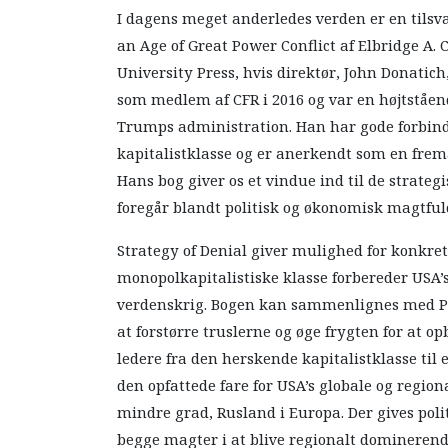
I dagens meget anderledes verden er en tilsv
an Age of Great Power Conflict af Elbridge A. C
University Press, hvis direktør, John Donatic
som medlem af CFR i 2016 og var en højtståe
Trumps administration. Han har gode forbind
kapitalistklasse og er anerkendt som en frem
Hans bog giver os et vindue ind til de strategi
foregår blandt politisk og økonomisk magtfuld
Strategy of Denial giver mulighed for konkre
monopolkapitalistiske klasse forbereder USA’s
verdenskrig. Bogen kan sammenlignes med Pol
at forstørre truslerne og øge frygten for at 
ledere fra den herskende kapitalistklasse til
den opfattede fare for USA’s globale og regio
mindre grad, Rusland i Europa. Der gives pol
begge magter i at blive regionalt dominerende 