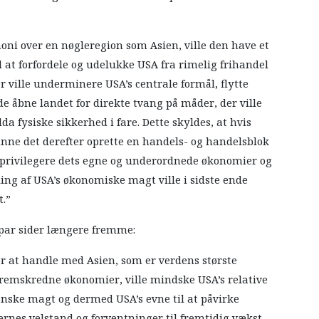
ni over en nøgleregion som Asien, ville den have et
l at forfordele og udelukke USA fra rimelig frihandel
r ville underminere USA’s centrale formål, flytte
de åbne landet for direkte tvang på måder, der ville
a fysiske sikkerhed i fare. Dette skyldes, at hvis
nne det derefter oprette en handels- og handelsblok
e privilegere dets egne og underordnede økonomier og
ing af USA’s økonomiske magt ville i sidste ende
t.”
 par sider længere fremme:
or at handle med Asien, som er verdens største
emskredne økonomier, ville mindske USA’s relative
anske magt og dermed USA’s evne til at påvirke
nes velstand og forventninger til fremtidig vækst