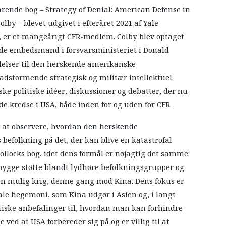
arende bog – Strategy of Denial: American Defense in
olby – blevet udgivet i efteråret 2021 af Yale
h, er et mangeårigt CFR-medlem. Colby blev optaget
nde embedsmand i forsvarsministeriet i Donald
elser til den herskende amerikanske
adstormende strategisk og militær intellektuel.
ske politiske idéer, diskussioner og debatter, der nu
e kredse i USA, både inden for og uden for CFR.
t at observere, hvordan den herskende
 befolkning på det, der kan blive en katastrofal
locks bog, idet dens formål er nøjagtig det samme:
opbygge støtte blandt lydhøre befolkningsgrupper og
 en mulig krig, denne gang mod Kina. Dens fokus er
nale hegemoni, som Kina udgør i Asien og, i langt
itiske anbefalinger til, hvordan man kan forhindre
ved at USA forbereder sig på og er villig til at