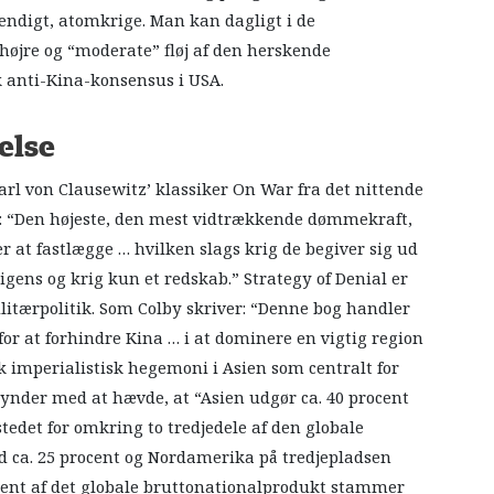
endigt, atomkrige. Man kan dagligt i de
øjre og “moderate” fløj af den herskende
k anti-Kina-konsensus i USA.
else
Carl von Clausewitz’ klassiker On War fra det nittende
er: “Den højeste, den mest vidtrækkende dømmekraft,
 at fastlægge … hvilken slags krig de begiver sig ud
ligens og krig kun et redskab.” Strategy of Denial er
ilitærpolitik. Som Colby skriver: “Denne bog handler
or at forhindre Kina … i at dominere en vigtig region
sk imperialistisk hegemoni i Asien som centralt for
ynder med at hævde, at “Asien udgør ca. 40 procent
tedet for omkring to tredjedele af den globale
ca. 25 procent og Nordamerika på tredjepladsen
ocent af det globale bruttonationalprodukt stammer