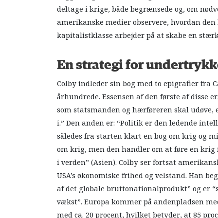
deltage i krige, både begrænsede og, om nødv
amerikanske medier observere, hvordan den h
kapitalistklasse arbejder på at skabe en stær
En strategi for undertrykk
Colby indleder sin bog med to epigrafier fra 
århundrede. Essensen af den første af disse 
som statsmanden og hærføreren skal udøve, er
i.” Den anden er: “Politik er den ledende intel
således fra starten klart en bog om krig og m
om krig, men den handler om at føre en krig f
i verden” (Asien). Colby ser fortsat amerikan
USA’s økonomiske frihed og velstand. Han beg
af det globale bruttonationalprodukt” og er “s
vækst”. Europa kommer på andenpladsen med 
med ca. 20 procent, hvilket betyder, at 85 pr