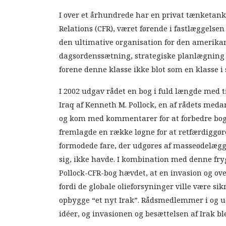
I over et århundrede har en privat tænketan
Relations (CFR), været førende i fastlæggelsen
den ultimative organisation for den amerikan
dagsordenssætning, strategiske planlægning o
forene denne klasse ikke blot som en klasse i s
I 2002 udgav rådet en bog i fuld længde med 
Iraq af Kenneth M. Pollock, en af rådets med
og kom med kommentarer for at forbedre boge
fremlagde en række løgne for at retfærdiggø
formodede fare, der udgøres af masseødelægge
sig, ikke havde. I kombination med denne fry
Pollock-CFR-bog hævdet, at en invasion og over
fordi de globale olieforsyninger ville være s
opbygge “et nyt Irak”. Rådsmedlemmer i og ude
idéer, og invasionen og besættelsen af Irak b