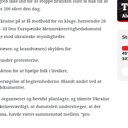
b ikke ind for at stoppe branden eller få folk ud af
r 200 såret den dag.
 Ukraine på at få medhold for en klage, henvendte 28
e – til Den Europæiske Menneskerettighedsdomstol
age mod ukrainske myndigheder.
St
svæsen og brandvæsen) skylden for:
45
337
 under protesterne,
tion for at hjælpe folk i livsfare,
ersøgelse af begivenhederne. Blandt andet ved at
 dokumenter.
 organiseret og bevidst planlagte, og idømte Ukraine
rkelsesværdigt, at domstolen understreger, at der
Odessa, havde været sammenstød mellem “pro-