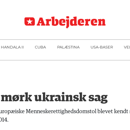
 HANDALA II
CUBA
PALÆSTINA
USA-BASER
VE
en mørk ukrainsk sag
uropæiske Menneskerettighedsdomstol blevet kendt sk
014.