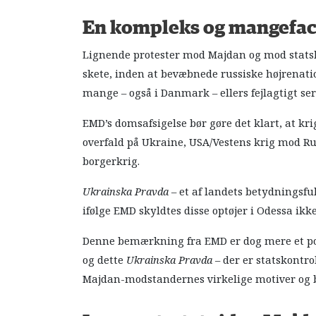
En kompleks og mangeface
Lignende protester mod Majdan og mod statsku
skete, inden at bevæbnede russiske højrenation
mange – også i Danmark – ellers fejlagtigt s
EMD’s domsafsigelse bør gøre det klart, at kr
overfald på Ukraine, USA/Vestens krig mod Rusl
borgerkrig.
Ukrainska
Pravda
– et af landets betydningsf
ifølge EMD skyldtes disse optøjer i Odessa i
Denne bemærkning fra EMD er dog mere et pol
og dette
Ukrainska Pravda
– der er statskontro
Majdan-modstandernes virkelige motiver og ba