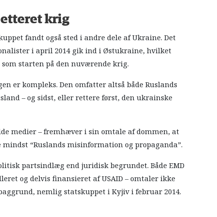
tteret krig
ppet fandt også sted i andre dele af Ukraine. Det
alister i april 2014 gik ind i Østukraine, hvilket
er som starten på den nuværende krig.
igen er kompleks. Den omfatter altså både Ruslands
and – og sidst, eller rettere først, den ukrainske
ulde medier – fremhæver i sin omtale af dommen, at
kke mindst “Ruslands misinformation og propaganda”.
itisk partsindlæg end juridisk begrundet. Både EMD
lleret og delvis finansieret af USAID – omtaler ikke
ggrund, nemlig statskuppet i Kyjiv i februar 2014.