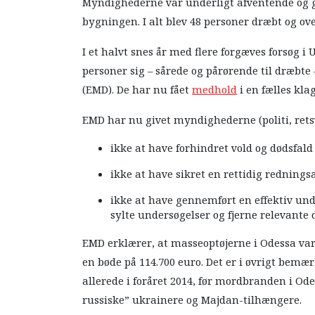
Myndighederne var underligt afventende og gre
bygningen. I alt blev 48 personer dræbt og ove
I et halvt snes år med flere forgæves forsøg i
personer sig – sårede og pårørende til dræbt
(EMD). De har nu fået
medhold
i en fælles kl
EMD har nu givet myndighederne (politi, ret
ikke at have forhindret vold og dødsfald
ikke at have sikret en rettidig redningsak
ikke at have gennemført en effektiv und
sylte undersøgelser og fjerne relevante
EMD erklærer, at masseoptøjerne i Odessa var
en bøde på 114.700 euro. Det er i øvrigt bemæ
allerede i foråret 2014, før mordbranden i 
russiske” ukrainere og Majdan-tilhængere.