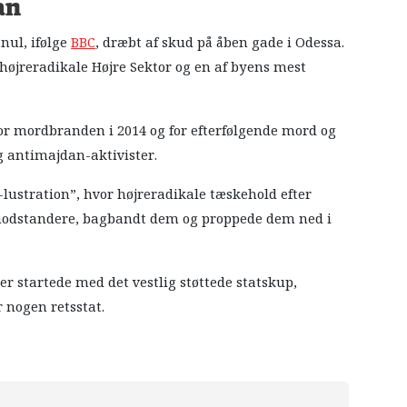
an
nul, ifølge
BBC
, dræbt af skud på åben gade i Odessa.
 højreradikale Højre Sektor og en af byens mest
r mordbranden i 2014 og for efterfølgende mord og
g antimajdan-aktivister.
lustration”, hvor højreradikale tæskehold efter
e modstandere, bagbandt dem og proppede dem ned i
er startede med det vestlig støttede statskup,
r nogen retsstat.