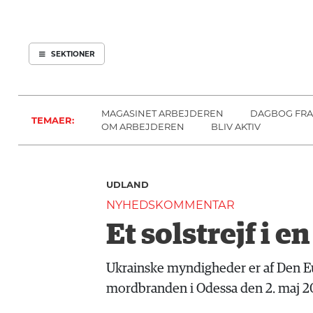
ARBEJDEREN
SOUNDCLOUD
ABONNER
LOG IND
SEKTIONER
MENER
SEKTIONER
FAGLIGT
OM
INDLAND
ARBEJDEREN
MAGASINET ARBEJDEREN
DAGBOG FRA
TEMAER:
UDLAND
OM ARBEJDEREN
BLIV AKTIV
KULTUR
KALENDER
UDLAND
BLOGS
NYHEDSKOMMENTAR
DEBAT
Et solstrejf i 
LÆSER
TIL
Ukrainske myndigheder er af Den E
LÆSER
mordbranden i Odessa den 2. maj 2
NAVNE