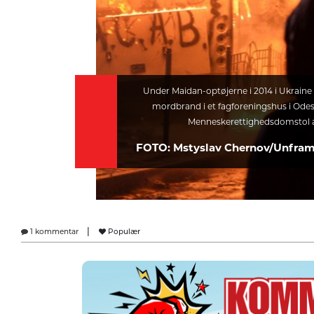
Under Maidan-optøjerne i 2014 i Ukraine 
mordbrand i et fagforeningshus i Ode
Menneskerettighedsdomstol a
FOTO: Mstyslav Chernov/Unfr
|
1 kommentar
Populær