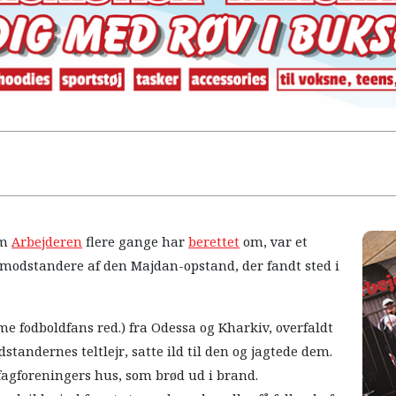
om
Arbejderen
flere gange har
berettet
om, var et
odstandere af den Majdan-opstand, der fandt sted i
me fodboldfans red.) fra Odessa og Kharkiv, overfaldt
andernes teltlejr, satte ild til den og jagtede dem.
fagforeningers hus, som brød ud i brand.