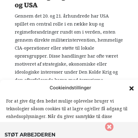
og USA
Gennem det 20. og 21. århundrede har USA
spillet en central rolle i en række kup og
regimeforandringer rundt om i verden, enten
gennem direkte militærintervention, hemmelige
CIA-operationer eller støtte til lokale
oprørsgrupper. Disse handlinger har ofte været
motiveret af strategiske, økonomiske eller
ideologiske interesser under Den Kolde Krig og
den efterfølgende kamp mod terrorisme.
Cookieindstillinger
Den Kolde Krigs æra: Hemmelige operationer
og antikommunistiske kup
For at give dig den bedst mulige oplevelse bruger vi
teknologier såsom cookies til at lagre og/eller få adgang til
Under Den Kolde Krig (1947-1991) var USA
enhedsoplysninger. Når du giver samtykke til disse
særligt aktiv i at forhindre kommunistisk
teknologier, giver du os mulighed for at behandle data såsom
indflydelse ved at støtte proamerikanske
din browseradfærd eller unikke ID’er på dette website. Hvis
STØT ARBEJDEREN
regimer eller vælte regeringer, der blev anset for