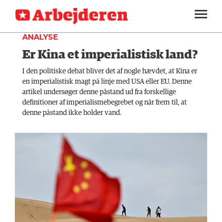
TEORI
SEKTIONER
ANALYSE
Er Kina et imperialistisk land?
ARBEJDEREN
SOUNDCLOUD
LOG IND
ABONNER
MENER
I den politiske debat bliver det af nogle hævdet, at Kina er
en imperialistisk magt på linje med USA eller EU. Denne
FAGLIGT
artikel undersøger denne påstand ud fra forskellige
definitioner af imperialismebegrebet og når frem til, at
INDLAND
denne påstand ikke holder vand.
UDLAND
KULTUR
KALENDER
BLOGS
DEBAT