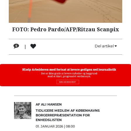
LÆSER
TIL
LÆSER
FOTO: Pedro Pardo/AFP/Ritzau Scanpix
NAVNE
HISTORIE
|
Del artikel
6
TEORI
OM
ARBEJDEREN
AF ALI HANSEN
TIDLIGERE MEDLEM AF KØBENHAVNS
BORGERREPRÆSENTATION FOR
ENHEDSLISTEN
01. JANUAR 2026 | 08:00