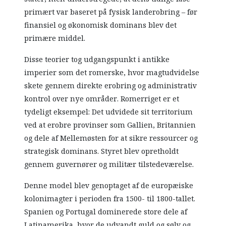
primært var baseret på fysisk landerobring – før
finansiel og økonomisk dominans blev det
primære middel.
Disse teorier tog udgangspunkt i antikke
imperier som det romerske, hvor magtudvidelse
skete gennem direkte erobring og administrativ
kontrol over nye områder. Romerriget er et
tydeligt eksempel: Det udvidede sit territorium
ved at erobre provinser som Gallien, Britannien
og dele af Mellemøsten for at sikre ressourcer og
strategisk dominans. Styret blev opretholdt
gennem guvernører og militær tilstedeværelse.
Denne model blev genoptaget af de europæiske
kolonimagter i perioden fra 1500- til 1800-tallet.
Spanien og Portugal dominerede store dele af
Latinamerika, hvor de udvandt guld og sølv og