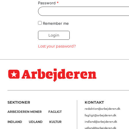
HISTORIE
Password
*
TEORI
Remember me
Lost your password?
SEKTIONER
KONTAKT
redaktion@arbejderen.dk
ARBEJDEREN MENER
FAGLIGT
fagligt@arbejderen.dk
indland@arbejderen.dk
INDLAND
UDLAND
KULTUR
udland@arbejderen.dk