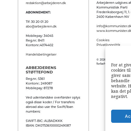
Arbejderen udgives af
redaktion@arbejderen.dk
Kommunistisk Parti
Frederiksborgvej 11, 1. 
ABONNEMENT:
2400 København NV
Tlf: 30 20 01 20
info@kommunister.d
abo@arbejderen.dk
www.kommunister.d
Mobilepay: 34045
Cookies
Reg.nr.: 8411
Privatlivspolitik
Kontonr.:4074402
Handelsbetingelser
© 2026 Arbejderen. Alle
For at giv
forbeholdes.
ARBEJDERENS
cookies ti
STØTTEFOND
giver samt
Reg.nr.: 5361
behandle 
Kontonr.: 249087
website. H
Mobilepay: 87278
kan det p
negativt.
Ved udenlandske overførsler oplys
også disse koder / For transfers
abroad also use the Swift/Iban
numbers:
Ac
SWIFT-BIC: ALBADKKK
IBAN: DK0753610000249087