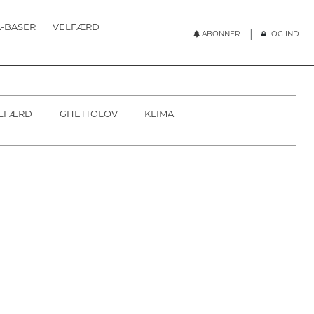
-BASER
VELFÆRD
|
ABONNER
LOG IND
POPULÆRE
ABONNER
SOUNDCLOUD
LOG IND
LFÆRD
GHETTOLOV
KLIMA