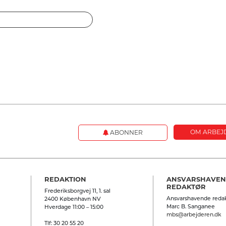
OM ARBEJ
ABONNER
REDAKTION
ANSVARSHAVE
REDAKTØR
Frederiksborgvej 11, 1. sal
Ansvarshavende redak
2400 København NV
Marc B. Sanganee
Hverdage 11:00 – 15:00
mbs@arbejderen.dk
Tlf: 30 20 55 20