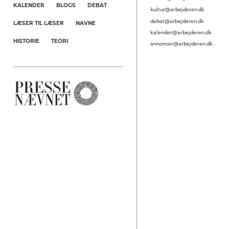
KALENDER
BLOGS
DEBAT
kultur@arbejderen.dk
debat@arbejderen.dk
LÆSER TIL LÆSER
NAVNE
kalender@arbejderen.dk
HISTORIE
TEORI
annoncer@arbejderen.dk