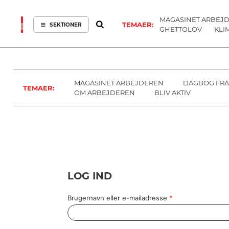
MAGASINET ARBEJ
TEMAER:
SEKTIONER
GHETTOLOV
KLI
ARBEJDEREN
SOUNDCLOUD
ABONNER
LOG IND
SEKTIONER
MENER
SEKTIONER
FAGLIGT
OM
INDLAND
ARBEJDEREN
MAGASINET ARBEJDEREN
DAGBOG FRA
TEMAER:
UDLAND
OM ARBEJDEREN
BLIV AKTIV
KULTUR
KALENDER
BLOGS
DEBAT
LOG IND
LÆSER
TIL
LÆSER
Brugernavn eller e-mailadresse
*
NAVNE