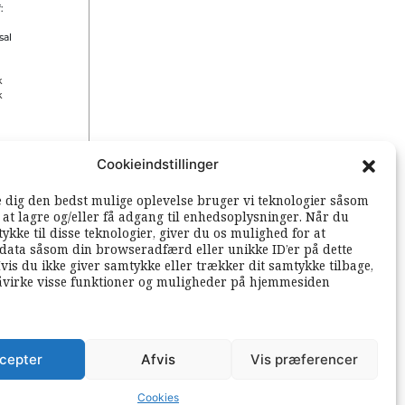
:
sal
k
k
Cookieindstillinger
 rettigheder
e dig den bedst mulige oplevelse bruger vi teknologier såsom
l at lagre og/eller få adgang til enhedsoplysninger. Når du
ykke til disse teknologier, giver du os mulighed for at
data såsom din browseradfærd eller unikke ID’er på dette
vis du ikke giver samtykke eller trækker dit samtykke tilbage,
åvirke visse funktioner og muligheder på hjemmesiden
cepter
Afvis
Vis præferencer
Cookies