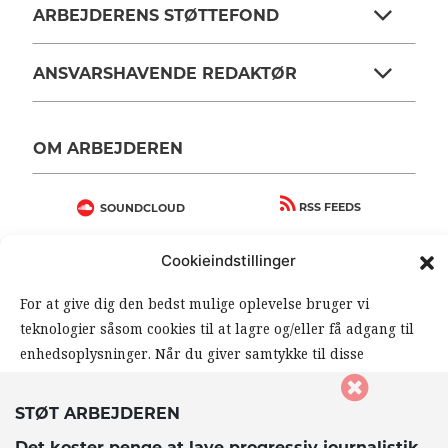
ARBEJDERENS STØTTEFOND
ANSVARSHAVENDE REDAKTØR
OM ARBEJDEREN
RSS FEEDS
SOUNDCLOUD
Cookieindstillinger
FØLG ARBEJDEREN
For at give dig den bedst mulige oplevelse bruger vi
|
|
teknologier såsom cookies til at lagre og/eller få adgang til
enhedsoplysninger. Når du giver samtykke til disse
teknologier, giver du os mulighed for at behandle data såsom
din browseradfærd eller unikke ID’er på dette website. Hvis
STØT ARBEJDEREN
du ikke giver samtykke eller trækker dit samtykke tilbage,
Det koster penge at lave progressiv journalistik.