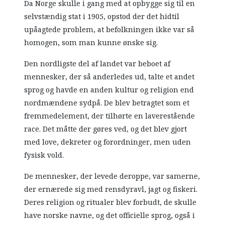
Da Norge skulle i gang med at opbygge sig til en
selvstændig stat i 1905, opstod der det hidtil
upåagtede problem, at befolkningen ikke var så
homogen, som man kunne ønske sig.
Den nordligste del af landet var beboet af
mennesker, der så anderledes ud, talte et andet
sprog og havde en anden kultur og religion end
nordmændene sydpå. De blev betragtet som et
fremmedelement, der tilhørte en laverestående
race. Det måtte der gøres ved, og det blev gjort
med love, dekreter og forordninger, men uden
fysisk vold.
De mennesker, der levede deroppe, var samerne,
der ernærede sig med rensdyravl, jagt og fiskeri.
Deres religion og ritualer blev forbudt, de skulle
have norske navne, og det officielle sprog, også i