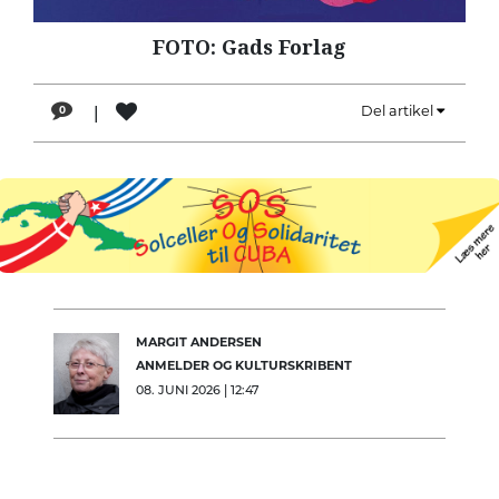
LÆSER
FOTO: Gads Forlag
TIL
LÆSER
|
Del artikel
0
NAVNE
HISTORIE
TEORI
OM
ARBEJDEREN
MARGIT ANDERSEN
ANMELDER OG KULTURSKRIBENT
08. JUNI 2026 | 12:47