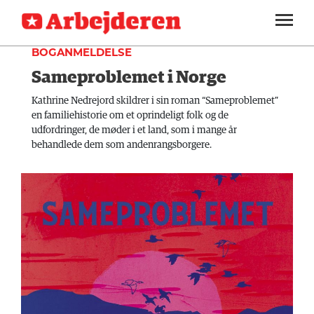
KULTUR
SEKTIONER
BOGANMELDELSE
Sameproblemet i Norge
ARBEJDEREN
SOUNDCLOUD
LOG IND
ABONNER
MENER
Kathrine Nedrejord skildrer i sin roman “Sameproblemet”
en familiehistorie om et oprindeligt folk og de
FAGLIGT
udfordringer, de møder i et land, som i mange år
behandlede dem som andenrangsborgere.
INDLAND
UDLAND
KULTUR
KALENDER
BLOGS
DEBAT