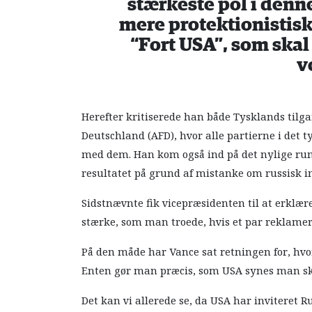
stærkeste pol i denn
mere protektionistisk
“Fort USA”, som skal
v
Herefter kritiserede han både Tysklands tilga
Deutschland (AFD), hvor alle partierne i det 
med dem. Han kom også ind på det nylige ru
resultatet på grund af mistanke om russisk i
Sidstnævnte fik vicepræsidenten til at erklæ
stærke, som man troede, hvis et par reklame
På den måde har Vance sat retningen for, hv
Enten gør man præcis, som USA synes man skal
Det kan vi allerede se, da USA har inviteret R