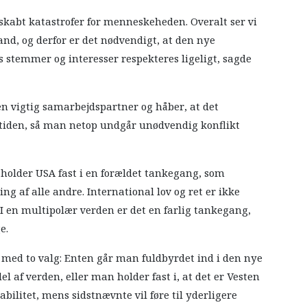
kabt katastrofer for menneskeheden. Overalt ser vi
nd, og derfor er det nødvendigt, at den nye
s stemmer og interesser respekteres ligeligt, sagde
n vigtig samarbejdspartner og håber, at det
tiden, så man netop undgår unødvendig konflikt
a holder USA fast i en forældet tankegang, som
g af alle andre. International lov og ret er ikke
. I en multipolær verden er det en farlig tankegang,
e.
a med to valg: Enten går man fuldbyrdet ind i den nye
 af verden, eller man holder fast i, at det er Vesten
bilitet, mens sidstnævnte vil føre til yderligere