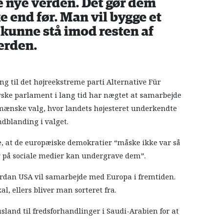
e nye verden. Det gør dem
e end før. Man vil bygge et
 kunne stå imod resten af
erden.
ng til det højreekstreme parti Alternative Für
tyske parlament i lang tid har nægtet at samarbejde
mænske valg, hvor landets højesteret underkendte
ndblanding i valget.
re, at de europæiske demokratier “måske ikke var så
r på sociale medier kan undergrave dem”.
ordan USA vil samarbejde med Europa i fremtiden.
, ellers bliver man sorteret fra.
usland til fredsforhandlinger i Saudi-Arabien for at