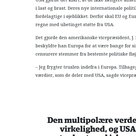
USA gjorde det klart, at de ikke længere ans
i last og brast. Deres nye internationale poli
fordelagtige i øjeblikket. Derfor skal EU og E
regne med ubetinget støtte fra USA.
Det gjorde den amerikanske vicepræsident, J. D
beskyldte han Europa for at være bange for s
censurere stemmer fra bestemte politiske fløj
– Jeg frygter truslen indefra i Europa. Tilba
værdier, som de deler med USA, sagde vicepr
Den multipolære verde
virkelighed, og US