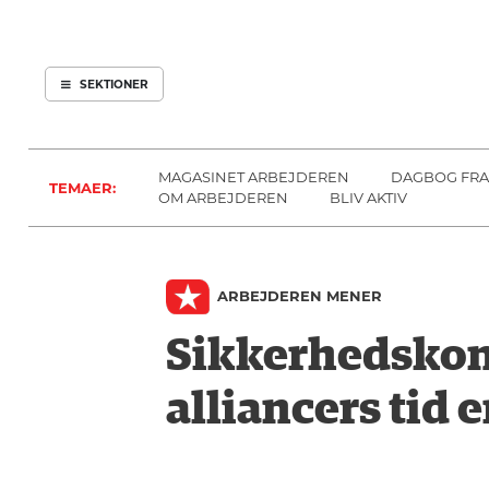
ARBEJDEREN
SOUNDCLOUD
ABONNER
LOG IND
SEKTIONER
MENER
SEKTIONER
FAGLIGT
OM
INDLAND
ARBEJDEREN
MAGASINET ARBEJDEREN
DAGBOG FRA
TEMAER:
UDLAND
OM ARBEJDEREN
BLIV AKTIV
KULTUR
KALENDER
ARBEJDEREN MENER
BLOGS
DEBAT
Sikkerhedskonf
LÆSER
alliancers tid e
TIL
LÆSER
NAVNE