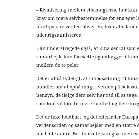
– Rivalisering mellem stormagterne har kun s
krav om mere selvbestemmelse for ens eget la
multipolære verden bliver én, hvor alle lande
udenrigsministeren.
Han understregede også, at Kina ser EU som e
samarbejde kan fortsætte og udbygges i frem
mellem de to poler.
Det er altså tydeligt, at i modsætning til Kin
handler om at opnå magt i verden på bekostnin
hensyn, de ifølge dem selv har råd til at tage
som kun vil føre til mere konflikt og flere krig
Det er ikke holdbart, og det efterlader Europ
verdensorden og samarbejder med en større del
mod alle andre. Førstnævnte kan give mere sta