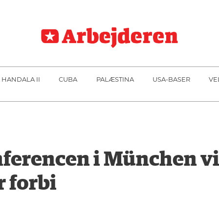
 HANDALA II
CUBA
PALÆSTINA
USA-BASER
VE
erencen i München vist
r forbi