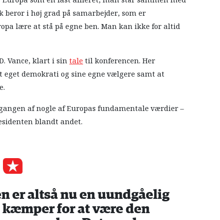
er Europa som en fast allieret, man står sammen med
tik beror i høj grad på samarbejder, som er
uropa lære at stå på egne ben. Man kan ikke for altid
. Vance, klart i sin
tale
til konferencen. Her
it eget demokrati og sine egne vælgere samt at
e.
gegangen af nogle af Europas fundamentale værdier –
æsidenten blandt andet.
n er altså nu en uundgåelig
A kæmper for at være den