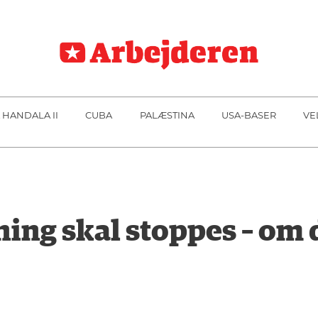
 HANDALA II
CUBA
PALÆSTINA
USA-BASER
VE
ng skal stoppes – om d