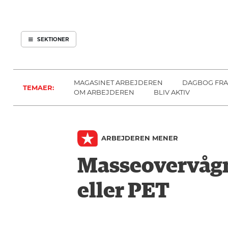
ARBEJDEREN
SOUNDCLOUD
ABONNER
LOG IND
SEKTIONER
MENER
SEKTIONER
FAGLIGT
OM
INDLAND
ARBEJDEREN
MAGASINET ARBEJDEREN
DAGBOG FRA
TEMAER:
UDLAND
OM ARBEJDEREN
BLIV AKTIV
KULTUR
KALENDER
ARBEJDEREN MENER
BLOGS
DEBAT
Masseovervågni
LÆSER
eller PET
TIL
LÆSER
NAVNE