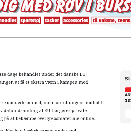
disse dage behandlet under det danske EU-
St
ningen at få et ekstra værn i kampen mod
45
337
r mere opmærksomhed, men forordningens indhold
iv dataindsamling af EU-borgeres private
søg på at bekæmpe overgrebsmateriale online.