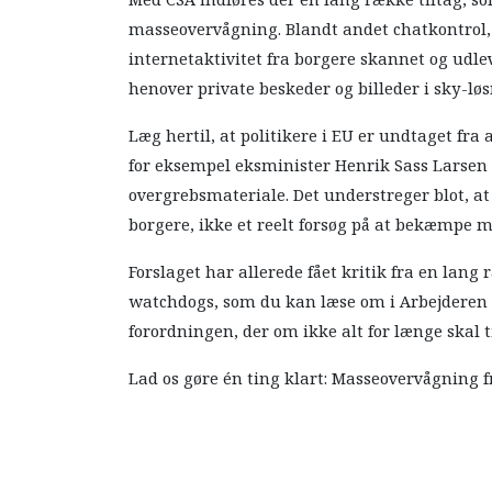
Med CSA indføres der en lang række tiltag, s
masseovervågning. Blandt andet chatkontrol
internetaktivitet fra borgere skannet og udle
henover private beskeder og billeder i sky-løs
Læg hertil, at politikere i EU er undtaget fra a
for eksempel eksminister Henrik Sass Larsen n
overgrebsmateriale. Det understreger blot, a
borgere, ikke et reelt forsøg på at bekæmpe m
Forslaget har allerede fået kritik fra en lan
watchdogs, som du kan læse om i Arbejderen i
forordningen, der om ikke alt for længe skal 
Lad os gøre én ting klart: Masseovervågning fr