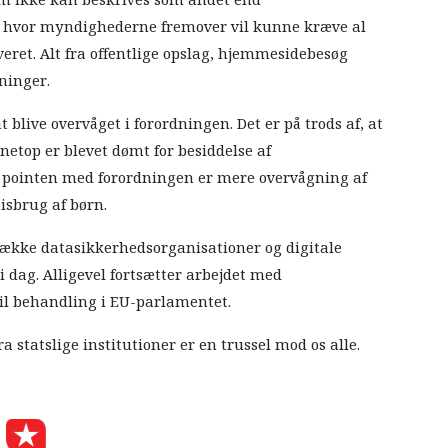
om ikke kan beskrives som andet end
, hvor myndighederne fremover vil kunne kræve al
veret. Alt fra offentlige opslag, hjemmesidebesøg
ninger.
t blive overvåget i forordningen. Det er på trods af, at
etop er blevet dømt for besiddelse af
t pointen med forordningen er mere overvågning af
isbrug af børn.
g række datasikkerhedsorganisationer og digitale
 dag. Alligevel fortsætter arbejdet med
til behandling i EU-parlamentet.
a statslige institutioner er en trussel mod os alle.