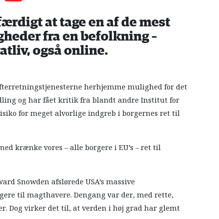
færdigt at tage en af de mest
heder fra en befolkning –
vatliv, også online.
 efterretningstjenesterne herhjemme mulighed for det
ing og har fået kritik fra blandt andre Institut for
iko for meget alvorlige indgreb i borgernes ret til
ed krænke vores – alle borgere i EU’s – ret til
Edward Snowden afslørede USA’s massive
gere til magthavere. Dengang var der, med rette,
 Dog virker det til, at verden i høj grad har glemt