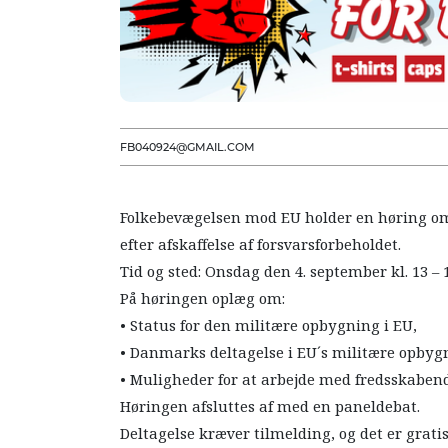
FB040924@GMAIL.COM
Folkebevægelsen mod EU holder en høring o
efter afskaffelse af forsvarsforbeholdet.
Tid og sted: Onsdag den 4. september kl. 13 
På høringen oplæg om:
• Status for den militære opbygning i EU,
• Danmarks deltagelse i EU´s militære opbygni
• Muligheder for at arbejde med fredsskabend
Høringen afsluttes af med en paneldebat.
Deltagelse kræver tilmelding, og det er grati