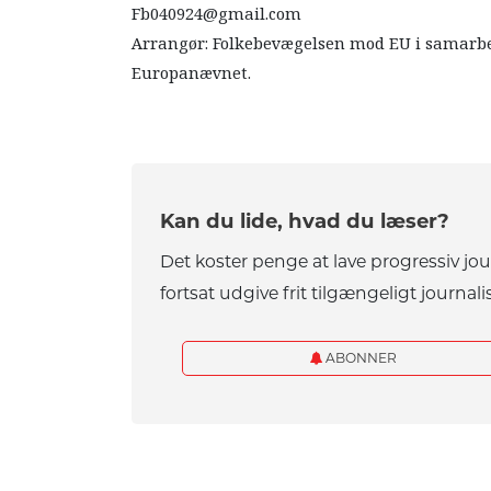
Fb040924@gmail.com
Arrangør: Folkebevægelsen mod EU i samarbej
Europanævnet.
Kan du lide, hvad du læser?
Det koster penge at lave progressiv jo
fortsat udgive frit tilgængeligt journalis
ABONNER