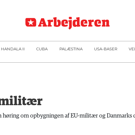
 HANDALA II
CUBA
PALÆSTINA
USA-BASER
VE
militær
høring om opbygningen af EU-militær og Danmarks delt