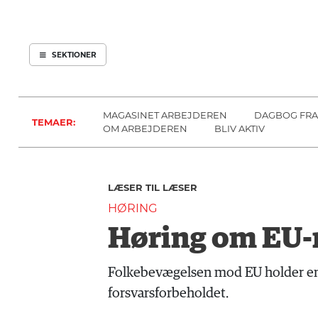
ARBEJDEREN
SOUNDCLOUD
ABONNER
LOG IND
SEKTIONER
MENER
SEKTIONER
FAGLIGT
OM
INDLAND
ARBEJDEREN
MAGASINET ARBEJDEREN
DAGBOG FRA
TEMAER:
UDLAND
OM ARBEJDEREN
BLIV AKTIV
KULTUR
KALENDER
LÆSER TIL LÆSER
BLOGS
HØRING
DEBAT
Høring om EU-
LÆSER
TIL
Folkebevægelsen mod EU holder en 
LÆSER
forsvarsforbeholdet.
NAVNE