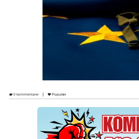
|
0 kommentarer
Populær