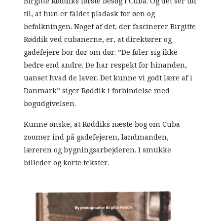
Birgitte Røddiks første besøg i Cuba. Og det ser ud
til, at hun er faldet pladask for øen og
befolkningen. Noget af det, der fascinerer Birgitte
Røddik ved cubanerne, er, at direktører og
gadefejere bor dør om dør. ”De føler sig ikke
bedre end andre. De har respekt for hinanden,
uanset hvad de laver. Det kunne vi godt lære af i
Danmark” siger Røddik i forbindelse med
bogudgivelsen.
Kunne ønske, at Røddiks næste bog om Cuba
zoomer ind på gadefejeren, landmanden,
læreren og bygningsarbejderen. I smukke
billeder og korte tekster.