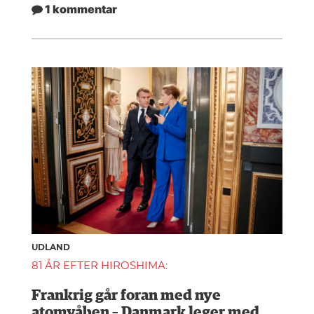
1 kommentar
UDLAND
81 ÅR EFTER HIROSHIMA:
Frankrig går foran med nye
atomvåben – Danmark leger med