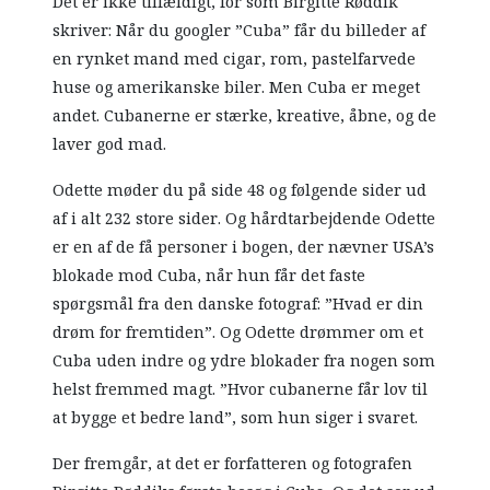
Det er ikke tilfældigt, for som Birgitte Røddik
skriver: Når du googler ”Cuba” får du billeder af
en rynket mand med cigar, rom, pastelfarvede
huse og amerikanske biler. Men Cuba er meget
andet. Cubanerne er stærke, kreative, åbne, og de
laver god mad.
Odette møder du på side 48 og følgende sider ud
af i alt 232 store sider. Og hårdtarbejdende Odette
er en af de få personer i bogen, der nævner USA’s
blokade mod Cuba, når hun får det faste
spørgsmål fra den danske fotograf: ”Hvad er din
drøm for fremtiden”. Og Odette drømmer om et
Cuba uden indre og ydre blokader fra nogen som
helst fremmed magt. ”Hvor cubanerne får lov til
at bygge et bedre land”, som hun siger i svaret.
Der fremgår, at det er forfatteren og fotografen