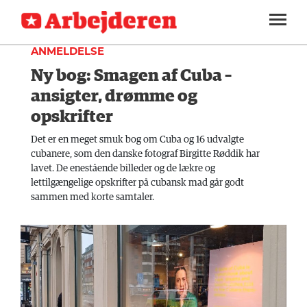
KULTUR
SEKTIONER
ANMELDELSE
Ny bog: Smagen af Cuba –
ARBEJDEREN
SOUNDCLOUD
LOG IND
ABONNER
MENER
ansigter, drømme og
opskrifter
FAGLIGT
Det er en meget smuk bog om Cuba og 16 udvalgte
INDLAND
cubanere, som den danske fotograf Birgitte Røddik har
lavet. De enestående billeder og de lækre og
UDLAND
lettilgængelige opskrifter på cubansk mad går godt
sammen med korte samtaler.
KULTUR
KALENDER
BLOGS
DEBAT