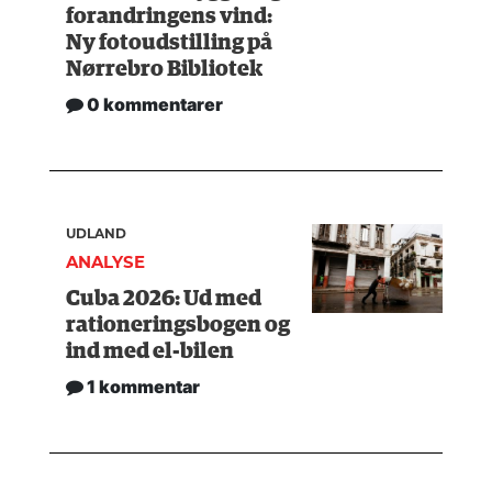
forandringens vind:
Ny fotoudstilling på
Nørrebro Bibliotek
0 kommentarer
UDLAND
ANALYSE
Cuba 2026: Ud med
rationeringsbogen og
ind med el-bilen
1 kommentar