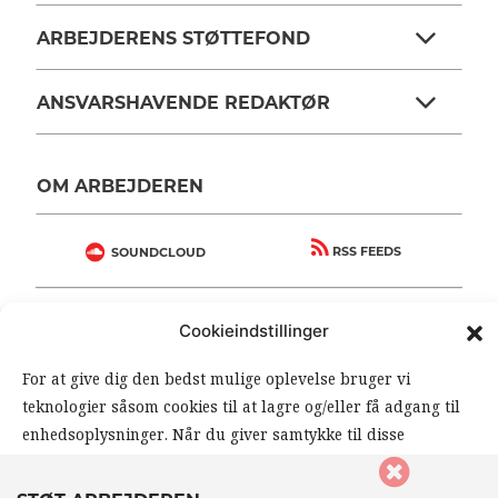
ARBEJDERENS STØTTEFOND
ANSVARSHAVENDE REDAKTØR
OM ARBEJDEREN
RSS FEEDS
SOUNDCLOUD
FØLG ARBEJDEREN
Cookieindstillinger
|
|
For at give dig den bedst mulige oplevelse bruger vi
teknologier såsom cookies til at lagre og/eller få adgang til
enhedsoplysninger. Når du giver samtykke til disse
teknologier, giver du os mulighed for at behandle data såsom
din browseradfærd eller unikke ID’er på dette website. Hvis