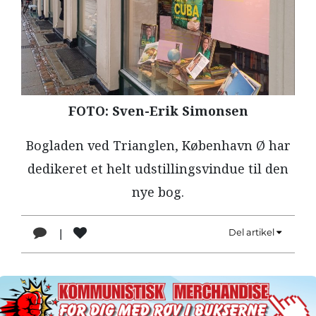
LÆSER
TIL
LÆSER
NAVNE
HISTORIE
FOTO: Sven-Erik Simonsen
TEORI
Bogladen ved Trianglen, København Ø har
OM
dedikeret et helt udstillingsvindue til den
ARBEJDEREN
nye bog.
|
Del artikel
1