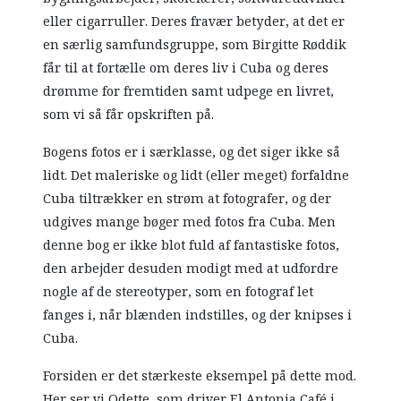
eller cigarruller. Deres fravær betyder, at det er
en særlig samfundsgruppe, som Birgitte Røddik
får til at fortælle om deres liv i Cuba og deres
drømme for fremtiden samt udpege en livret,
som vi så får opskriften på.
Bogens fotos er i særklasse, og det siger ikke så
lidt. Det maleriske og lidt (eller meget) forfaldne
Cuba tiltrækker en strøm at fotografer, og der
udgives mange bøger med fotos fra Cuba. Men
denne bog er ikke blot fuld af fantastiske fotos,
den arbejder desuden modigt med at udfordre
nogle af de stereotyper, som en fotograf let
fanges i, når blænden indstilles, og der knipses i
Cuba.
Forsiden er det stærkeste eksempel på dette mod.
Her ser vi Odette, som driver El Antonia Café i