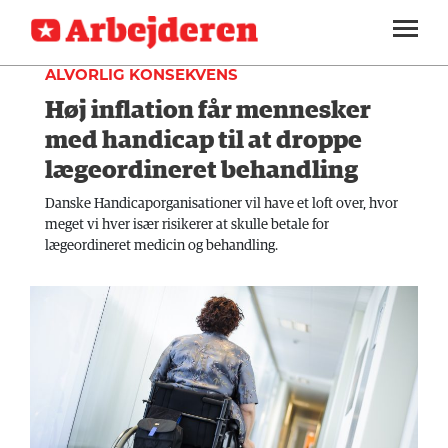
INDLAND
SEKTIONER
ALVORLIG KONSEKVENS
Høj inflation får mennesker
ARBEJDEREN
SOUNDCLOUD
LOG IND
ABONNER
MENER
med handicap til at droppe
lægeordineret behandling
FAGLIGT
Danske Handicaporganisationer vil have et loft over, hvor
INDLAND
meget vi hver især risikerer at skulle betale for
lægeordineret medicin og behandling.
UDLAND
KULTUR
KALENDER
BLOGS
DEBAT