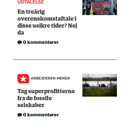
UDTALELSE
En treårig
overenskomstaftale i
disse usikre tider? Nej
da
0 kommentarer
ARBEJDEREN MENER
Tag superprofitterne
fra de fossile
selskaber
0 kommentarer