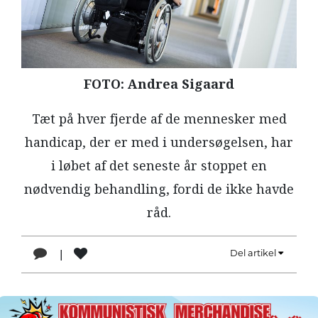
LÆSER
TIL
LÆSER
NAVNE
FOTO: Andrea Sigaard
HISTORIE
Tæt på hver fjerde af de mennesker med
TEORI
handicap, der er med i undersøgelsen, har
OM
i løbet af det seneste år stoppet en
ARBEJDEREN
nødvendig behandling, fordi de ikke havde
råd.
|
Del artikel
1