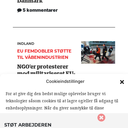
Danmark
5 kommentarer
INDLAND
EU FEMDOBLER STØTTE
TIL VÅBENINDUSTRIEN
NGO’er protesterer
mod militariseret EU-
budget: Investér i
Cookieindstillinger
ægte sikkerhed, ikke
For at give dig den bedst mulige oplevelse bruger vi
krig
teknologier såsom cookies til at lagre og/eller få adgang til
0 kommentarer
enhedsoplysninger. Når du giver samtykke til disse
teknologier, giver du os mulighed for at behandle data såsom
din browseradfærd eller unikke ID’er på dette website. Hvis
STØT ARBEJDEREN