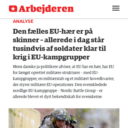
INDLAND
SEKTIONER
ANALYSE
Den fælles EU-hær er på
ARBEJDEREN
SOUNDCLOUD
LOG IND
ABONNER
MENER
skinner – allerede i dag står
tusindvis af soldater klar til
FAGLIGT
krig i EU-kampgrupper
INDLAND
Mens danske ja-politikere afviser, at EU har en hær, har EU
for længst oprettet militære strukturer – med EU-
UDLAND
kampgrupper, en militærstab og et militært hovedkvarter,
KULTUR
der styrer militære EU-operationer. Den svenskledede
nordlige EU-kampgruppe – Nordic Battle Group – er
KALENDER
allerede blevet et dyrt bekendtskab for svenskerne.
BLOGS
DEBAT