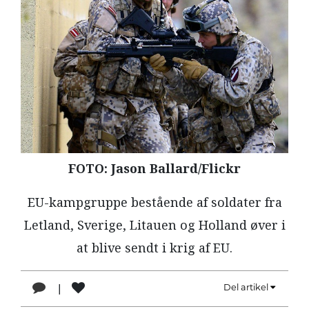
LÆSER
TIL
LÆSER
NAVNE
HISTORIE
TEORI
OM
FOTO: Jason Ballard/Flickr
ARBEJDEREN
EU-kampgruppe bestående af soldater fra
Letland, Sverige, Litauen og Holland øver i
at blive sendt i krig af EU.
|
Del artikel
1