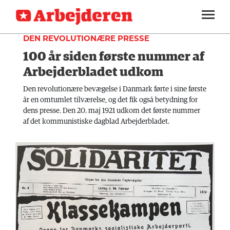
HISTORIE
SEKTIONER
DEN REVOLUTIONÆRE PRESSE
100 år siden første nummer af
ARBEJDEREN
SOUNDCLOUD
LOG IND
ABONNER
MENER
Arbejderbladet udkom
FAGLIGT
Den revolutionære bevægelse i Danmark førte i sine første
år en omtumlet tilværelse, og det fik også betydning for
INDLAND
dens presse. Den 20. maj 1921 udkom det første nummer
af det kommunistiske dagblad Arbejderbladet.
UDLAND
KULTUR
KALENDER
BLOGS
DEBAT