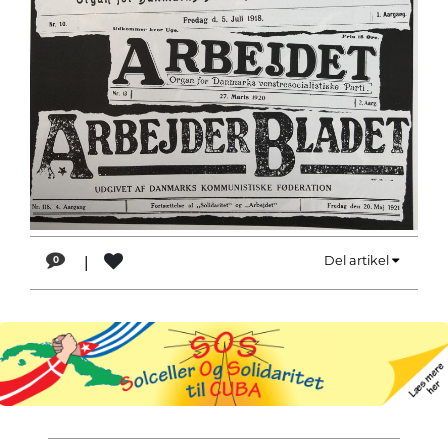
LÆSER
TIL
LÆSER
NAVNE
HISTORIE
TEORI
OM
ARBEJDEREN
|
Del artikel
0