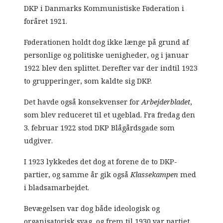
DKP i Danmarks Kommunistiske Føderation i
foråret 1921.
Føderationen holdt dog ikke længe på grund af
personlige og politiske uenigheder, og i januar
1922 blev den splittet. Derefter var der indtil 1923
to grupperinger, som kaldte sig DKP.
Det havde også konsekvenser for
Arbejderbladet
,
som blev reduceret til et ugeblad. Fra fredag den
3. februar 1922 stod DKP Blågårdsgade som
udgiver.
I 1923 lykkedes det dog at forene de to DKP-
partier, og samme år gik også
Klassekampen
med
i bladsamarbejdet.
Bevægelsen var dog både ideologisk og
organisatorisk svag, og frem til 1930 var partiet