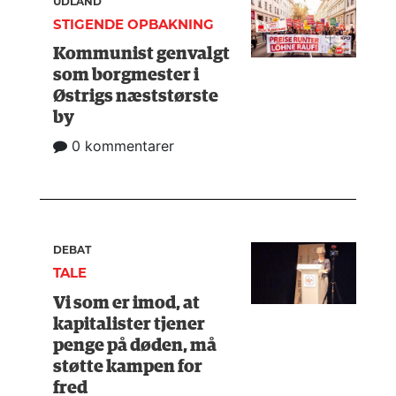
UDLAND
STIGENDE OPBAKNING
Kommunist genvalgt
som borgmester i
Østrigs næststørste
by
0 kommentarer
DEBAT
TALE
Vi som er imod, at
kapitalister tjener
penge på døden, må
støtte kampen for
fred