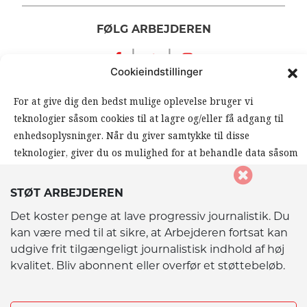
FØLG ARBEJDEREN
|
|
Cookieindstillinger
For at give dig den bedst mulige oplevelse bruger vi
teknologier såsom cookies til at lagre og/eller få adgang til
enhedsoplysninger. Når du giver samtykke til disse
teknologier, giver du os mulighed for at behandle data såsom
din browseradfærd eller unikke ID’er på dette website. Hvis
© 2026 Arbejderen. Alle rettigheder forbeholdes.
du ikke giver samtykke eller trækker dit samtykke tilbage,
STØT ARBEJDEREN
kan det påvirke visse funktioner og muligheder på
Det koster penge at lave progressiv journalistik. Du
hjemmesiden negativt.
kan være med til at sikre, at Arbejderen fortsat kan
udgive frit tilgængeligt journalistisk indhold af høj
kvalitet. Bliv abonnent eller overfør et støttebeløb.
Accepter
Afvis