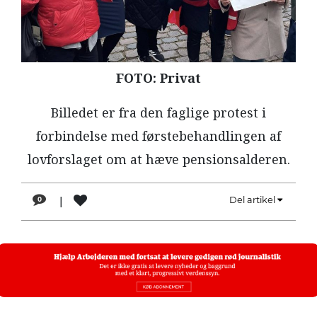
LÆSER
TIL
LÆSER
NAVNE
FOTO: Privat
HISTORIE
Billedet er fra den faglige protest i
TEORI
forbindelse med førstebehandlingen af
OM
lovforslaget om at hæve pensionsalderen.
ARBEJDEREN
|
Del artikel
0