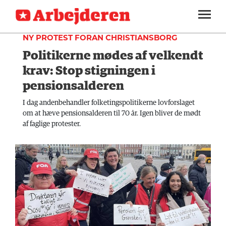
FAGLIGT
SEKTIONER
NY PROTEST FORAN CHRISTIANSBORG
Politikerne mødes af velkendt
ARBEJDEREN
SOUNDCLOUD
LOG IND
ABONNER
MENER
krav: Stop stigningen i
pensionsalderen
FAGLIGT
I dag andenbehandler folketingspolitikerne lovforslaget
INDLAND
om at hæve pensionsalderen til 70 år. Igen bliver de mødt
af faglige protester.
UDLAND
KULTUR
KALENDER
BLOGS
DEBAT