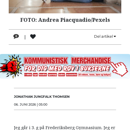
LÆSER
TIL
FOTO: Andrea Piacquadio/Pexels
LÆSER
NAVNE
|
Del artikel
0
HISTORIE
TEORI
OM
ARBEJDEREN
JONATHAN JUNGFALK THOMSEN
06. JUNI 2026 | 05:00
Jeg går i 3. g på Frederiksberg Gymnasium. Jeg er