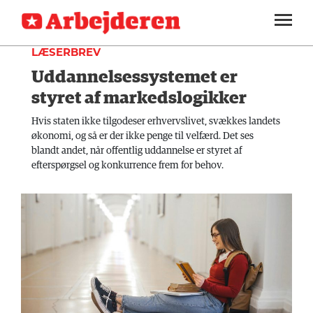
DEBAT
SEKTIONER
LÆSERBREV
Uddannelsessystemet er
ARBEJDEREN
SOUNDCLOUD
LOG IND
ABONNER
MENER
styret af markedslogikker
FAGLIGT
Hvis staten ikke tilgodeser erhvervslivet, svækkes landets
økonomi, og så er der ikke penge til velfærd. Det ses
INDLAND
blandt andet, når offentlig uddannelse er styret af
efterspørgsel og konkurrence frem for behov.
UDLAND
KULTUR
KALENDER
BLOGS
DEBAT