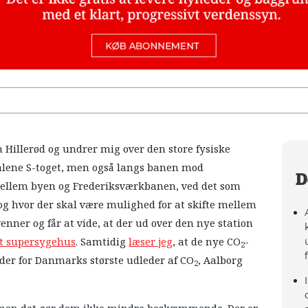
Hillerød og undrer mig over den store fysiske
 alene S-toget, men også langs banen mod
D
 mellem byen og Frederiksværkbanen, ved det som
 og hvor der skal være mulighed for at skifte mellem
enner og får at vide, at der ud over den nye station
nyt supersygehus
. Samtidig
læser jeg
, at de nye CO
-
2
lder for Danmarks største udleder af CO
, Aalborg
2