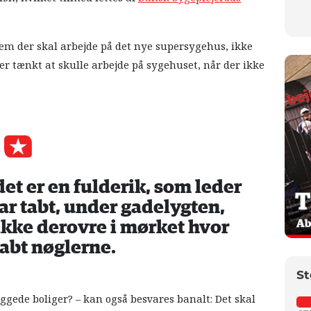
em der skal arbejde på det nye supersygehus, ikke
er tænkt at skulle arbejde på sygehuset, når der ikke
et er en fulderik, som leder
har tabt, under gadelygten,
 ikke derovre i mørket hvor
tabt nøglerne.
St
ggede boliger? – kan også besvares banalt: Det skal