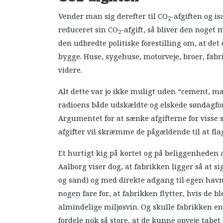
Vender man sig derefter til CO
-afgiften og i
2
reduceret sin CO
-afgift, så bliver den noge
2
den udbredte politiske forestilling om, at de
bygge. Huse, sygehuse, motorveje, broer, fabr
videre.
Alt dette var jo ikke muligt uden “cement, mas
radioens både udskældte og elskede søndag
Argumentet for at sænke afgifterne for visse s
afgifter vil skræmme de pågældende til at flag
Et hurtigt kig på kortet og på beliggenheden
Aalborg viser dog, at fabrikken ligger så at si
og sand) og med direkte adgang til egen havn
nogen fare for, at fabrikken flytter, hvis de b
almindelige miljøsvin. Og skulle fabrikken end
fordele nok så store, at de kunne opveje tabet