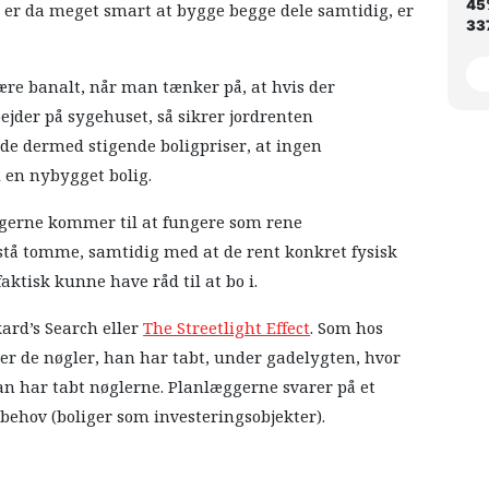
45
t er da meget smart at bygge begge dele samtidig, er
337
re banalt, når man tænker på, at hvis der
ejder på sygehuset, så sikrer jordrenten
de dermed stigende boligpriser, at ingen
i en nybygget bolig.
igerne kommer til at fungere som rene
 stå tomme, samtidig med at de rent konkret fysisk
faktisk kunne have råd til at bo i.
ard’s Search eller
The Streetlight Effect
. Som hos
fter de nøgler, han har tabt, under gadelygten, hvor
han har tabt nøglerne. Planlæggerne svarer på et
t behov (boliger som investeringsobjekter).