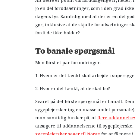
Alt dette er på sin vis forudsigelige nyhede
jo en del forudsætninger, som i den grad ikke
dagens lys. Samtidig med at der er en del gode
gør, inklusive at de skjulte forudsætninger 
fordi de ikke holder?
To banale spørgsmål
Men først et par forundringer.
1. Hvem er det tænkt skal arbejde i supersyge
2. Hvor er det tænkt, at de skal bo?
Svaret på det første spørgsmål er banalt: Dem
sygeplejersker (og en masse andet personale)
man samtidig husker på, at
flere uddannelse
ansøgere til uddannelserne til sygeplejerske,
sygeplejersker søger til Norge
for at få mere i