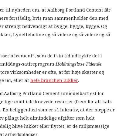
sær til nyheden om, at Aalborg Portland Cement får
t mere forståelig, hvis man sammenholder den med
t er strengt nødvendigt at bygge, bygge, bygge. Og
ikker, Lynetteholme og så videre og så videre og så
ser af cement”, som de i sin tid udtrykte det i
formiddags-satireprogram
Holdningsløse Tidende
.
tore virksomheder er ofte, at for høje skatter og
e ud, eller at
hele branchen lukker
.
 af Aalborg Portland Cement umiddelbart øst for
ge lige midt i de krævede resurser (frem for alt kalk
. En beliggenhed som er så lukrativ, at der næppe er
lev pålagt helt almindelige afgifter som helt
elig blive lukket eller flyttet, er de miljømæssige
 af arbejdspladser.