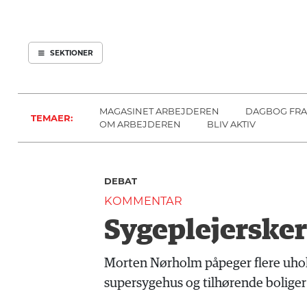
ARBEJDEREN
SOUNDCLOUD
ABONNER
LOG IND
SEKTIONER
MENER
SEKTIONER
FAGLIGT
OM
INDLAND
ARBEJDEREN
MAGASINET ARBEJDEREN
DAGBOG FRA
TEMAER:
UDLAND
OM ARBEJDEREN
BLIV AKTIV
KULTUR
KALENDER
DEBAT
BLOGS
KOMMENTAR
DEBAT
Sygeplejersker
LÆSER
TIL
Morten Nørholm påpeger flere uholdb
LÆSER
supersygehus og tilhørende boliger
NAVNE