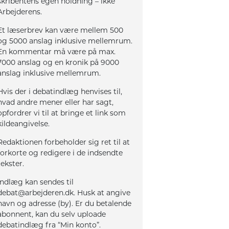
skribentens egen holdning – ikke
Arbejderens.
Et læserbrev kan være mellem 500
og 5000 anslag inklusive mellemrum.
En kommentar må være på max.
7000 anslag og en kronik på 9000
anslag inklusive mellemrum.
Hvis der i debatindlæg henvises til,
hvad andre mener eller har sagt,
opfordrer vi til at bringe et link som
kildeangivelse.
Redaktionen forbeholder sig ret til at
forkorte og redigere i de indsendte
tekster.
Indlæg kan sendes til
debat@arbejderen.dk. Husk at angive
navn og adresse (by). Er du betalende
abonnent, kan du selv uploade
debatindlæg fra “Min konto”.