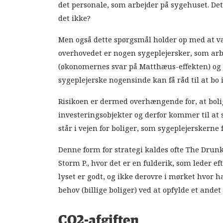
det personale, som arbejder på sygehuset. De
det ikke?
Men også dette spørgsmål holder op med at væ
overhovedet er nogen sygeplejersker, som arb
(økonomernes svar på Matthæus-effekten) og 
sygeplejerske nogensinde kan få råd til at bo 
Risikoen er dermed overhængende for, at bol
investeringsobjekter og derfor kommer til at
står i vejen for boliger, som sygeplejerskerne 
Denne form for strategi kaldes ofte The Drunk
Storm P., hvor det er en fulderik, som leder e
lyset er godt, og ikke derovre i mørket hvor 
behov (billige boliger) ved at opfylde et ande
CO2-afgiften