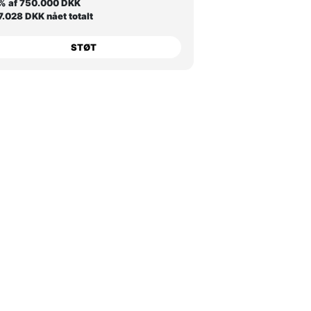
% af 750.000 DKK
.028 DKK nået totalt
STØT