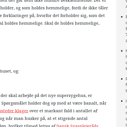
r, men det gør dem ikke mindre beskæmmende. Der er
 holder, og som holdes hemmelige, fordi de ikke tåler
 forklaringer på, hvorfor det forholder sig, som det
skal holdes hemmelige. Skal de holdes hemmelige,
huset, og:
 der skal arbejde på det nye supersygehus, er
. Spørgsmålet holder dog op med at være banalt, når
ssteder klager
over et markant fald i antallet af
 og når man husker på, at et stigende antal
 løn, hvilket tilmed lettes af
Dansk Sygeplejeråds