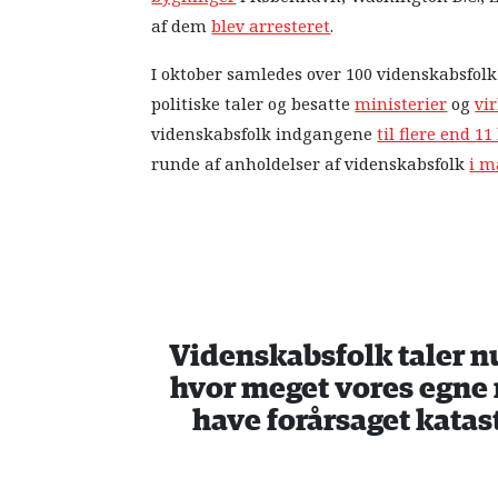
af dem
blev arresteret
.
I oktober samledes over 100 videnskabsfolk
politiske taler og besatte
ministerier
og
vi
videnskabsfolk indgangene
til flere end 1
runde af anholdelser af videnskabsfolk
i m
Videnskabsfolk taler nu
hvor meget vores egne r
have forårsaget katas