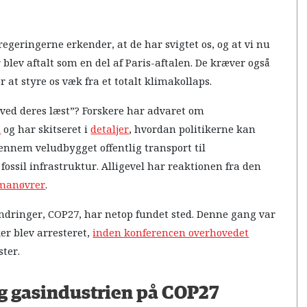
regeringerne erkender, at de har svigtet os, og at vi nu
blev aftalt som en del af Paris-aftalen. De kræver også
 at styre os væk fra et totalt klimakollaps.
 ved deres læst”? Forskere har advaret om
u
og har skitseret i
detaljer
, hvordan politikerne kan
ennem veludbygget offentlig transport til
ossil infrastruktur. Alligevel har reaktionen fra den
smanøvrer
.
ndringer, COP27, har netop fundet sted. Denne gang var
er blev arresteret,
inden konferencen overhovedet
ster.
 og gasindustrien på COP27