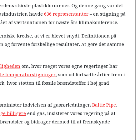
erdens største plastikforurener. Og denne gang var det
 gasindustrien havde
636 repræsentanter
– en stigning på
ergået af værtsnationen for næste års klimakonference.
miske kredse, at vi er blevet snydt. Definitionen på
n og forvente forskellige resultater. At gøre det samme
ntligheden
om, hvor meget vores egne regeringer har
ale temperaturstigninger
, som vil fortsætte årtier frem i
k, hvor støtten til fossile brændstoffer i høj grad
atsminister indvielsen af gasrørledningen
Baltic Pipe
.
ge billigere
end gas, insisterer vores regering på at
e brændsler og bidrager dermed til at fremskynde