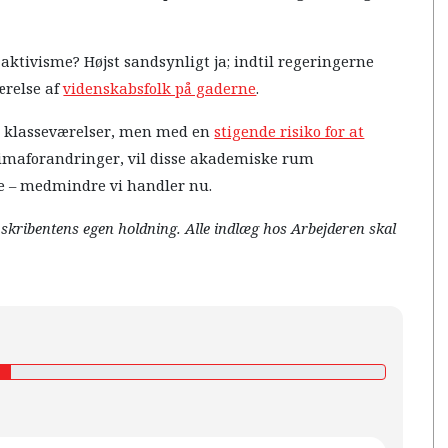
 aktivisme? Højst sandsynligt ja; indtil regeringerne
ærelse af
videnskabsfolk på gaderne
.
ller klasseværelser, men med en
stigende risiko for at
limaforandringer, vil disse akademiske rum
e – medmindre vi handler nu.
r skribentens egen holdning. Alle indlæg hos Arbejderen skal