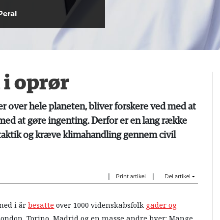
Peral
i oprør
r over hele planeten, bliver forskere ved med at
 med at gøre ingenting. Derfor er en lang række
taktik og kræve klimahandling gennem civil
|
|
Print artikel
Del artikel
ned i år
besatte
over 1000 videnskabsfolk
gader og
London, Torino, Madrid og en masse andre byer: Mange