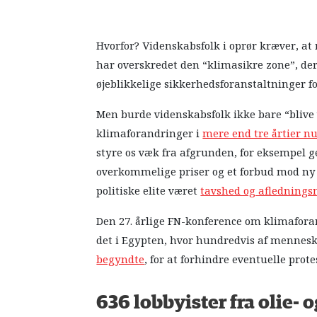
Hvorfor? Videnskabsfolk i oprør kræver, at 
har overskredet den “klimasikre zone”, der 
øjeblikkelige sikkerhedsforanstaltninger for
Men burde videnskabsfolk ikke bare “blive
klimaforandringer i
mere end tre årtier n
styre os væk fra afgrunden, for eksempel g
overkommelige priser og et forbud mod ny f
politiske elite været
tavshed og afledning
Den 27. årlige FN-konference om klimafora
det i Egypten, hvor hundredvis af mennesk
begyndte
, for at forhindre eventuelle prote
636 lobbyister fra olie-