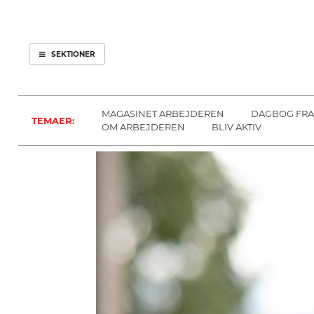
ARBEJDEREN
SOUNDCLOUD
ABONNER
LOG IND
SEKTIONER
MENER
SEKTIONER
FAGLIGT
OM
INDLAND
ARBEJDEREN
MAGASINET ARBEJDEREN
DAGBOG FRA
TEMAER:
UDLAND
OM ARBEJDEREN
BLIV AKTIV
KULTUR
KALENDER
BLOGS
DEBAT
LÆSER
TIL
LÆSER
NAVNE