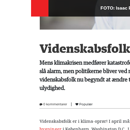
FOTO: Isaac 
Videnskabsfolk 
Mens klimakrisen medfører katastrofe
slå alarm, men politikerne bliver ved
videnskabsfolk nu begyndt at ændre 
ulydighed.
|
0 kommentarer
Populær
Videnskabsfolk er i klima-oprør! I april må
bygninger
i København, Washington D.C., 