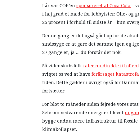
I år var COP’en
sponsoreret af Coca Cola
– v
i høj grad et møde for lobbyister: Olie- og
25 procent i forhold til sidste år – kun ov
Denne gang er det også gået op for de akade
sindssyge er at gøre det samme igen og ige
27 gange er, ja … du forstår det nok.
Så videnskabsfolk
taler nu direkte til offe
svigtet os ved at have
forårsaget katastrof
tiden. Dette gælder i øvrigt også for Danmar
fortsætter.
For blot to måneder siden fejrede vores st
Selv om vedvarende energi er blevet
ni gan
bygge endnu mere infrastruktur til fossil
klimakollapset.