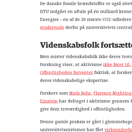
De danske fossile brændstoffer er også sive
DTU indgået en aftale på én milliard krone
Energies – en af de 20 største CO2-udledere
studerende
derfor på universitetets centra
Videnskabsfolk fortsætt
Men mister videnskabsfolk ikke deres trovæ
Forskning viser, at aktivisme
ikke fører ti
Offentligheden forventer
faktisk, at forske
deres videnskabelige ekspertise.
Forskere som
Niels Bohr
,
Florence Nighting
Einstein
har deltaget i aktivisme gennem hi
give dem troværdighed i offentligheden.
Denne gamle praksis er gået i glemmebogen 
universitetssystemer har fået
virksomheds