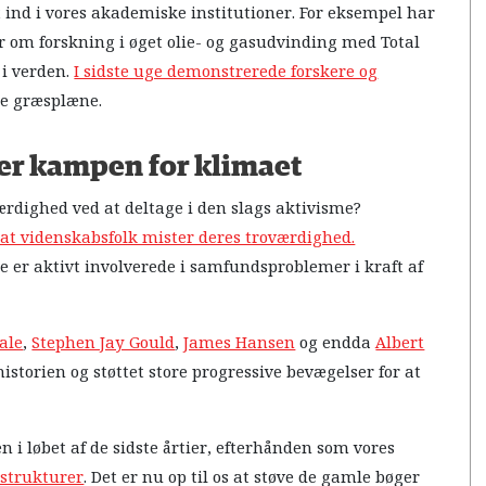
t ind i vores akademiske institutioner. For eksempel har
r om forskning i øget olie- og gasudvinding med Total
 i verden.
I sidste uge demonstrerede forskere og
le græsplæne.
er kampen for klimaet
rdighed ved at deltage i den slags aktivisme?
l, at videnskabsfolk mister deres troværdighed.
re er aktivt involverede i samfundsproblemer i kraft af
ale
,
Stephen Jay Gould
,
James Hansen
og endda
Albert
storien og støttet store progressive bevægelser for at
i løbet af de sidste årtier, efterhånden som vores
strukturer
. Det er nu op til os at støve de gamle bøger