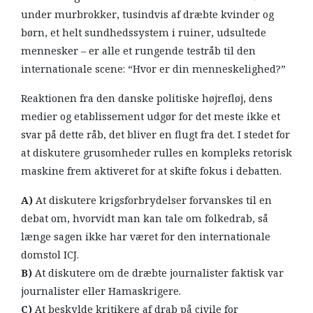
under murbrokker, tusindvis af dræbte kvinder og
børn, et helt sundhedssystem i ruiner, udsultede
mennesker – er alle et rungende testråb til den
internationale scene: “Hvor er din menneskelighed?”
Reaktionen fra den danske politiske højrefløj, dens
medier og etablissement udgør for det meste ikke et
svar på dette råb, det bliver en flugt fra det. I stedet for
at diskutere grusomheder rulles en kompleks retorisk
maskine frem aktiveret for at skifte fokus i debatten.
A)
At diskutere krigsforbrydelser forvanskes til en
debat om, hvorvidt man kan tale om folkedrab, så
længe sagen ikke har været for den internationale
domstol ICJ.
B)
At diskutere om de dræbte journalister faktisk var
journalister eller Hamaskrigere.
C)
At beskylde kritikere af drab på civile for