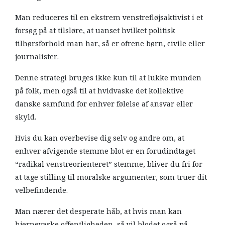
Man reduceres til en ekstrem venstrefløjsaktivist i et
forsøg på at tilsløre, at uanset hvilket politisk
tilhørsforhold man har, så er ofrene børn, civile eller
journalister.
Denne strategi bruges ikke kun til at lukke munden
på folk, men også til at hvidvaske det kollektive
danske samfund for enhver følelse af ansvar eller
skyld.
Hvis du kan overbevise dig selv og andre om, at
enhver afvigende stemme blot er en forudindtaget
“radikal venstreorienteret” stemme, bliver du fri for
at tage stilling til moralske argumenter, som truer dit
velbefindende.
Man nærer det desperate håb, at hvis man kan
hjernevaske offentligheden, så vil blodet også på