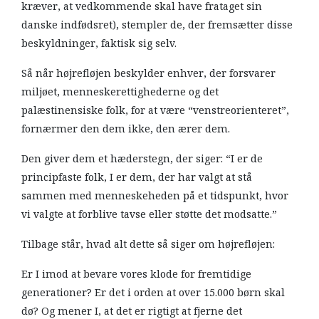
kræver, at vedkommende skal have frataget sin
danske indfødsret), stempler de, der fremsætter disse
beskyldninger, faktisk sig selv.
Så når højrefløjen beskylder enhver, der forsvarer
miljøet, menneskerettighederne og det
palæstinensiske folk, for at være “venstreorienteret”,
fornærmer den dem ikke, den ærer dem.
Den giver dem et hæderstegn, der siger: “I er de
principfaste folk, I er dem, der har valgt at stå
sammen med menneskeheden på et tidspunkt, hvor
vi valgte at forblive tavse eller støtte det modsatte.”
Tilbage står, hvad alt dette så siger om højrefløjen:
Er I imod at bevare vores klode for fremtidige
generationer? Er det i orden at over 15.000 børn skal
dø? Og mener I, at det er rigtigt at fjerne det