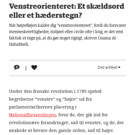
LÆSER
Venstreorienteret: Et skældsord
TIL
eller et hæderstegn?
LÆSER
Når højrefløjen kalder dig "venstreorienteret", fordi du forsvarer
NAVNE
menneskerettigheder, miljøet eller civile ofre i krig, er det rent
faktisk et tegn på, at du gør noget rigtigt, skriver Osama Al-
HISTORIE
Habahbeh.
TEORI
OM
|
Del artikel
0
ARBEJDEREN
Under den franske revolution i 1789 opstod
begreberne “venstre” og “højre” ud fra
parlamentarikernes placering i
Nationalforsamlingen
, hvor de, der gik ind for
revolutionære forandringer, sad til venstre, og de, der
ønskede at bevare den gamle orden, sad til højre.