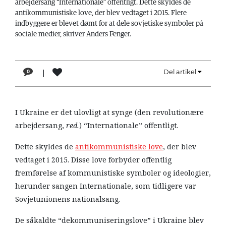
arbejdersang “Internationale” offentligt. Dette skyldes de
LÆSER
antikommunistiske love, der blev vedtaget i 2015. Flere
TIL
indbyggere er blevet dømt for at dele sovjetiske symboler på
LÆSER
sociale medier, skriver Anders Fenger.
NAVNE
|
Del artikel
0
HISTORIE
TEORI
OM
I Ukraine er det ulovligt at synge (den revolutionære
ARBEJDEREN
arbejdersang,
red.
) “Internationale” offentligt.
Dette skyldes de
antikommunistiske love
, der blev
vedtaget i 2015. Disse love forbyder offentlig
fremførelse af kommunistiske symboler og ideologier,
herunder sangen Internationale, som tidligere var
Sovjetunionens nationalsang.
De såkaldte “dekommuniseringslove” i Ukraine blev