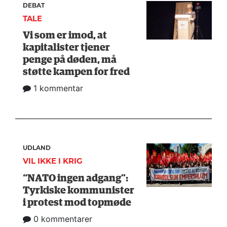
DEBAT
TALE
Vi som er imod, at
kapitalister tjener
penge på døden, må
støtte kampen for fred
1 kommentar
UDLAND
VIL IKKE I KRIG
“NATO ingen adgang”:
Tyrkiske kommunister
i protest mod topmøde
0 kommentarer