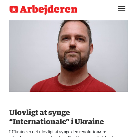
SEKTIONER
ARBEJDEREN
SOUNDCLOUD
LOG IND
ABONNER
MENER
FAGLIGT
INDLAND
UDLAND
KULTUR
KALENDER
Ulovligt at synge
BLOGS
“Internationale” i Ukraine
DEBAT
I Ukraine er det ulovligt at synge den revolutionære