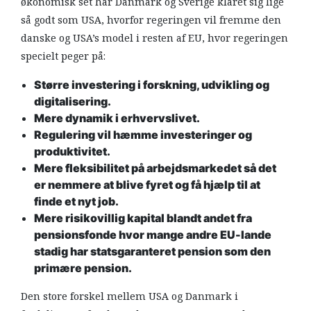
økonomisk set har Danmark og Sverige klaret sig lige
så godt som USA, hvorfor regeringen vil fremme den
danske og USA’s model i resten af EU, hvor regeringen
specielt peger på:
Større investering i forskning, udvikling og
digitalisering.
Mere dynamik i erhvervslivet.
Regulering vil hæmme investeringer og
produktivitet.
Mere fleksibilitet på arbejdsmarkedet så det
er nemmere at blive fyret og få hjælp til at
finde et nyt job.
Mere risikovillig kapital blandt andet fra
pensionsfonde hvor mange andre EU-lande
stadig har statsgaranteret pension som den
primære pension.
Den store forskel mellem USA og Danmark i