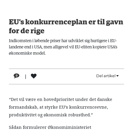
LÆSER
TIL
LÆSER
EU’s konkurrenceplan er til gavn
for de rige
NAVNE
Indkomsten i løbende priser har udviklet sig hurtigere i EU-
HISTORIE
landene end i USA, men alligevel vil EU-eliten kopiere USA's
økonomiske model.
TEORI
OM
ARBEJDEREN
|
Del artikel
0
“Det vil være en hovedprioritet under det danske
formandskab, at styrke EU’s konkurrenceevne,
produktivitet og økonomisk robusthed.”
Sådan formulerer Økonomiministeriet