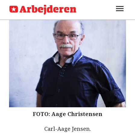
SEKTIONER
ARBEJDEREN
SOUNDCLOUD
LOG IND
ABONNER
MENER
FAGLIGT
INDLAND
UDLAND
KULTUR
KALENDER
FOTO: Aage Christensen
BLOGS
DEBAT
Carl-Aage Jensen.