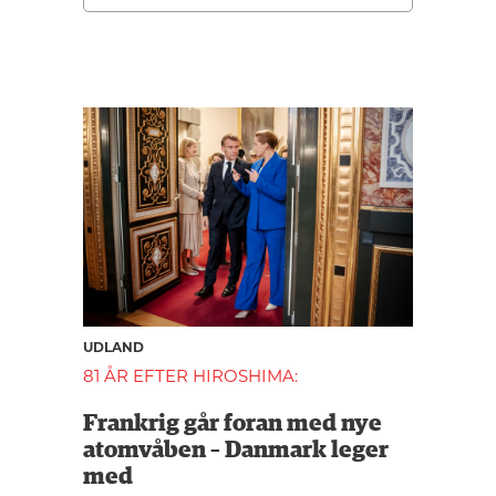
UDLAND
81 ÅR EFTER HIROSHIMA:
Frankrig går foran med nye
atomvåben – Danmark leger
med